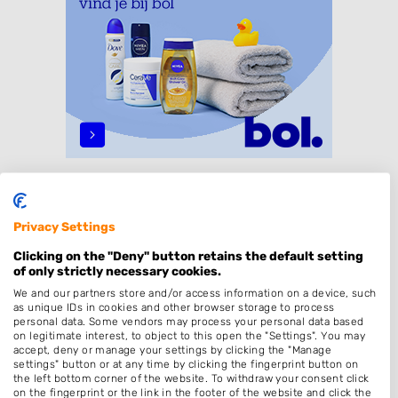
Specialisaties
Privacy Settings
Dames
Clicking on the "Deny" button retains the default setting
Heren
of only strictly necessary cookies.
Kinderkapper
We and our partners store and/or access information on a device, such
as unique IDs in cookies and other browser storage to process
Kleuren
personal data. Some vendors may process your personal data based
on legitimate interest, to object to this open the "Settings". You may
Keratine behandeling
accept, deny or manage your settings by clicking the "Manage
settings" button or at any time by clicking the fingerprint button on
Bruidskapsel
the left bottom corner of the website. To withdraw your consent click
Make-up & Visagie
on the fingerprint or the link in the footer of the website and click the