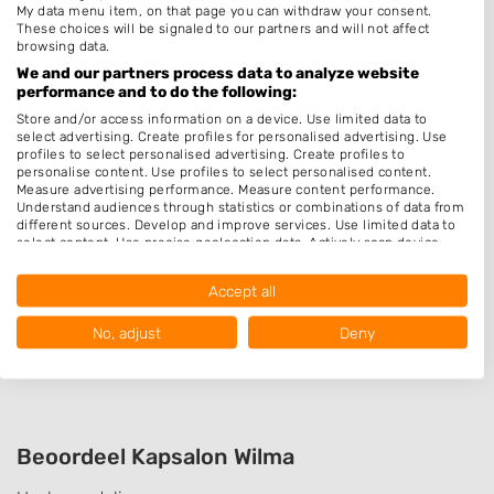
My data menu item, on that page you can withdraw your consent.
Permanenten
These choices will be signaled to our partners and will not affect
browsing data.
Thuiskapper
We and our partners process data to analyze website
performance and to do the following:
Barber
Store and/or access information on a device. Use limited data to
Zonder Afspraak
select advertising. Create profiles for personalised advertising. Use
profiles to select personalised advertising. Create profiles to
Hairextensions
personalise content. Use profiles to select personalised content.
Measure advertising performance. Measure content performance.
Epileren
Understand audiences through statistics or combinations of data from
Schoonheidssalon
different sources. Develop and improve services. Use limited data to
select content. Use precise geolocation data. Actively scan device
Pruiken
characteristics for identification.
Data may be shared outside of the European Union and send to the
Accept all
USA.
Openingstijden
Your consent and the cookie policy applies solely to this website/app.
No, adjust
Deny
Op afspraak
View Partner List (1017 IAB Vendors)
We use your data for the following purposes:
IAB processing purposes:
Store and/or access information on a device
Beoordeel Kapsalon Wilma
Use limited data to select advertising