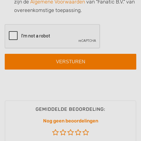
zijn de
Algemene Voorwaarden
van "Fanatic B.V." van
Use precise geolocation data
overeenkomstige toepassing.
Identify devices based on information
actively requested
Non-IAB processing purposes:
Necessary
Performance
Functional
Advertising
GEMIDDELDE BEOORDELING:
Nog geen beoordelingen