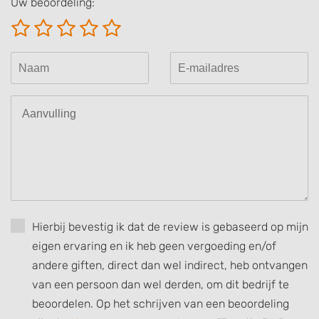
Uw beoordeling:
Create profiles for personalised advertising
Use profiles to select personalised
advertising
Create profiles to personalise content
Use profiles to select personalised content
Measure advertising performance
Measure content performance
Understand audiences through statistics
or combinations of data from different
Hierbij bevestig ik dat de review is gebaseerd op mijn
sources
eigen ervaring en ik heb geen vergoeding en/of
Develop and improve services
andere giften, direct dan wel indirect, heb ontvangen
van een persoon dan wel derden, om dit bedrijf te
Use limited data to select content
beoordelen. Op het schrijven van een beoordeling
IAB Special Features: