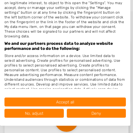
on legitimate interest, to object to this open the "Settings". You may
accept, deny or manage your settings by clicking the "Manage
settings" button or at any time by clicking the fingerprint button on
the left bottom corner of the website. To withdraw your consent click
on the fingerprint or the link in the footer of the website and click the
My data menu item, on that page you can withdraw your consent.
These choices will be signaled to our partners and will not affect
browsing data.
We and our partners process data to analyze website
performance and to do the following:
Store and/or access information on a device. Use limited data to
select advertising. Create profiles for personalised advertising. Use
Nieuw in Nijland
profiles to select personalised advertising. Create profiles to
personalise content. Use profiles to select personalised content.
Measure advertising performance. Measure content performance.
Understand audiences through statistics or combinations of data from
different sources. Develop and improve services. Use limited data to
Kapsalon Wilma
select content. Use precise geolocation data. Actively scan device
Nijland, Friesland
23-03-2010
characteristics for identification.
Data may be shared outside of the European Union and send to the
Accept all
USA.
Your consent and the cookie policy applies solely to this website/app.
No, adjust
Deny
View Partner List (1016 IAB Vendors)
We use your data for the following purposes:
IAB processing purposes: