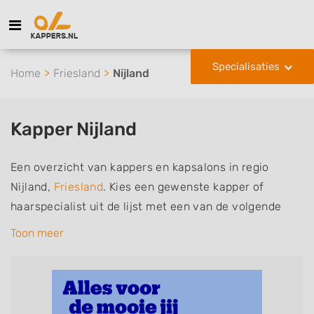
Specialisaties
Home
Friesland
Nijland
Kapper Nijland
Een overzicht van kappers en kapsalons in regio
Nijland,
Friesland
. Kies een gewenste kapper of
haarspecialist uit de lijst met een van de volgende
specialisaties of aantekeningen: mannen of
Toon meer
herenkapper, vrouwen of dameskapper, kinderkapper,
thuiskapper, barber of kies voor een kapsalon waar u
zonder afspraak terecht kunt. De vermelde kappers
kunnen uw haren wassen, knippen, föhnen en kleuren,