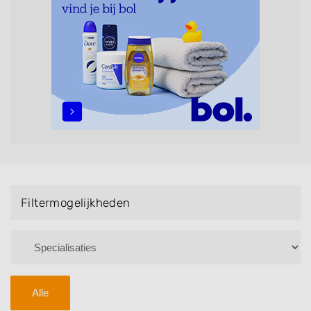
maar ook helpen met extensions, balyage, invlechten,
opsteken, weave, een keratinebehandeling, een
permanent, een bruidkapsel, make-up & visagie,
epileren, schoonheidsbehandelingen, het trimmen van
een baard en pruiken. U kunt de zoekresultaten
filteren met behulp van de specialisatie filter en u
vindt zoekresultaten in iedere wijk (noord, oost, zuid,
west en het centrum) van Nijland.
Filtermogelijkheden
Alle