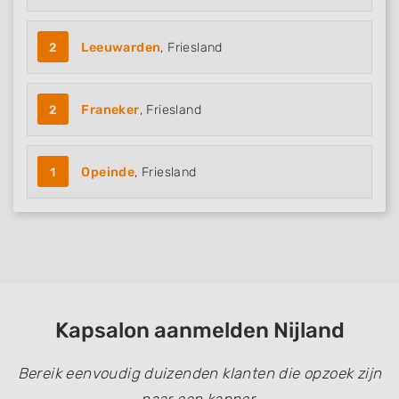
Develop and improve services
Use limited data to select content
2
Leeuwarden
, Friesland
IAB Special Features:
Use precise geolocation data
2
Franeker
, Friesland
Identify devices based on information
actively requested
1
Opeinde
, Friesland
Non-IAB processing purposes:
Necessary
Performance
Functional
Advertising
Kapsalon aanmelden Nijland
Bereik eenvoudig duizenden klanten die opzoek zijn