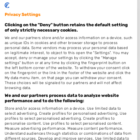
Privacy Settings
HairbyLizz
Clicking on the "Deny" button retains the default setting
M.C. Escherweg 2
of only strictly necessary cookies.
7425RJ
Deventer
We and our partners store and/or access information on a device, such
Op 19,19 km afstand
as unique IDs in cookies and other browser storage to process
personal data. Some vendors may process your personal data based
on legitimate interest, to object to this open the "Settings". You may
accept, deny or manage your settings by clicking the "Manage
settings" button or at any time by clicking the fingerprint button on
the left bottom corner of the website. To withdraw your consent click
on the fingerprint or the link in the footer of the website and click the
My data menu item, on that page you can withdraw your consent.
These choices will be signaled to our partners and will not affect
Plaatsen in de buurt
browsing data.
We and our partners process data to analyze website
Hellendoorn
performance and to do the following:
Zuna
Store and/or access information on a device. Use limited data to
select advertising. Create profiles for personalised advertising. Use
Zuna
profiles to select personalised advertising. Create profiles to
personalise content. Use profiles to select personalised content.
Notter
Measure advertising performance. Measure content performance.
Understand audiences through statistics or combinations of data from
Haarle
different sources. Develop and improve services. Use limited data to