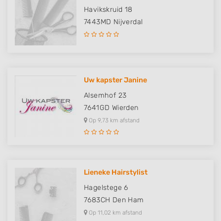
Havikskruid 18
7443MD
Nijverdal
Uw kapster Janine
Alsemhof 23
7641GD
Wierden
Op 9,73 km afstand
Lieneke Hairstylist
Hagelstege 6
7683CH
Den Ham
Op 11,02 km afstand