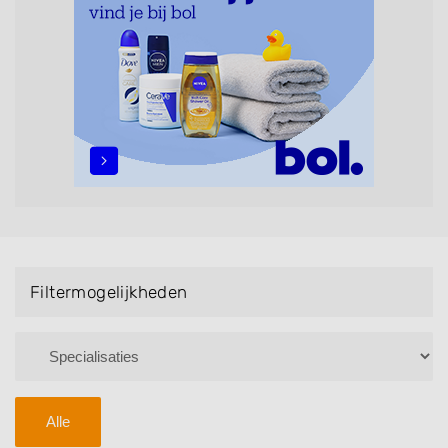
maar ook helpen met extensions, balyage, invlechten,
opsteken, weave, een keratinebehandeling, een
permanent, een bruidkapsel, make-up & visagie,
epileren, schoonheidsbehandelingen, het trimmen van
een baard en pruiken. U kunt de zoekresultaten
filteren met behulp van de specialisatie filter en u
vindt zoekresultaten in iedere wijk (noord, oost, zuid,
west en het centrum) van Nijverdal.
Filtermogelijkheden
Alle