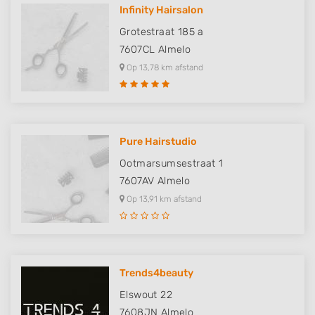
Infinity Hairsalon
Grotestraat 185 a
7607CL
Almelo
Op 13,78 km afstand
Pure Hairstudio
Ootmarsumsestraat 1
7607AV
Almelo
Op 13,91 km afstand
Trends4beauty
Elswout 22
7608JN
Almelo