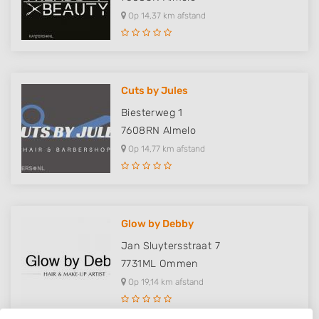
Op 14,37 km afstand
Cuts by Jules
Biesterweg 1
7608RN
Almelo
Op 14,77 km afstand
Glow by Debby
Jan Sluytersstraat 7
7731ML
Ommen
Op 19,14 km afstand