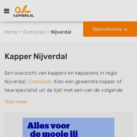
Specialisaties
Home
Overijssel
Nijverdal
Kapper Nijverdal
Een overzicht van kappers en kapsalons in regio
Nijverdal,
Overijssel
. Kies een gewenste kapper of
haarspecialist uit de lijst met een van de volgende
specialisaties of aantekeningen: mannen of
Toon meer
herenkapper, vrouwen of dameskapper, kinderkapper,
thuiskapper, barber of kies voor een kapsalon waar u
zonder afspraak terecht kunt. De vermelde kappers
kunnen uw haren wassen, knippen, föhnen en kleuren,