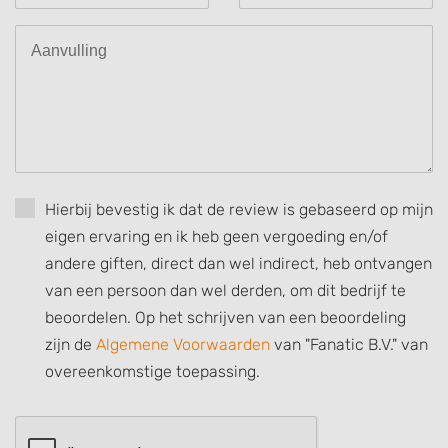
Understand audiences through statistics
or combinations of data from different
sources
Develop and improve services
Use limited data to select content
IAB Special Features:
Use precise geolocation data
Hierbij bevestig ik dat de review is gebaseerd op mijn
eigen ervaring en ik heb geen vergoeding en/of
Identify devices based on information
actively requested
andere giften, direct dan wel indirect, heb ontvangen
Non-IAB processing purposes:
van een persoon dan wel derden, om dit bedrijf te
beoordelen. Op het schrijven van een beoordeling
Necessary
zijn de
Algemene Voorwaarden
van "Fanatic B.V." van
Performance
overeenkomstige toepassing.
Functional
Advertising