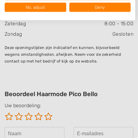
Donderdag
8:30
-
17:30
Your consent and the cookie policy applies solely to this website/app.
No, adjust
Deny
View Partner List (1016 IAB Vendors)
Vrijdag
8:30
-
20:00
We use your data for the following purposes:
Zaterdag
8:00
-
15:00
IAB processing purposes:
Zondag
Gesloten
Store and/or access information on a device
Deze openingstijden zijn indicatief en kunnen, bijvoorbeeld
Use limited data to select advertising
wegens omstandigheden, afwijken. Neem voor de zekerheid
contact op met het bedrijf of kijk op de website.
Create profiles for personalised advertising
Use profiles to select personalised
advertising
Create profiles to personalise content
Beoordeel Haarmode Pico Bello
Uw beoordeling:
Use profiles to select personalised content
Measure advertising performance
Measure content performance