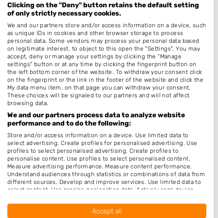
Zonder Afspraak
Clicking on the "Deny" button retains the default setting
of only strictly necessary cookies.
Kleuren
We and our partners store and/or access information on a device, such
Hairextensions
as unique IDs in cookies and other browser storage to process
personal data. Some vendors may process your personal data based
Epileren
on legitimate interest, to object to this open the "Settings". You may
accept, deny or manage your settings by clicking the "Manage
Keratine behandeling
settings" button or at any time by clicking the fingerprint button on
the left bottom corner of the website. To withdraw your consent click
Bruidskapsel
on the fingerprint or the link in the footer of the website and click the
My data menu item, on that page you can withdraw your consent.
Make-up & Visagie
These choices will be signaled to our partners and will not affect
browsing data.
Schoonheidssalon
We and our partners process data to analyze website
Pruiken
performance and to do the following:
Permanenten
Store and/or access information on a device. Use limited data to
select advertising. Create profiles for personalised advertising. Use
profiles to select personalised advertising. Create profiles to
Openingstijden
personalise content. Use profiles to select personalised content.
Measure advertising performance. Measure content performance.
Maandag
Gesloten
Understand audiences through statistics or combinations of data from
different sources. Develop and improve services. Use limited data to
Dinsdag
8:30
-
17:30
select content. Use precise geolocation data. Actively scan device
characteristics for identification.
Woensdag
8:30
-
17:30
Data may be shared outside of the European Union and send to the
Accept all
USA.