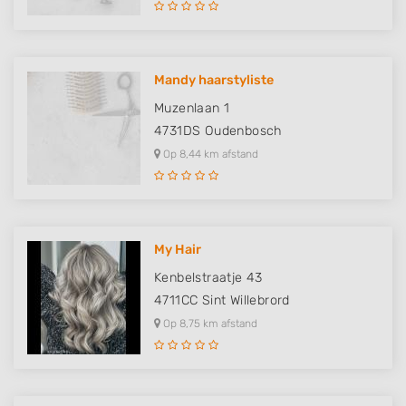
Mandy haarstyliste
Muzenlaan 1
4731DS
Oudenbosch
Op 8,44 km afstand
My Hair
Kenbelstraatje 43
4711CC
Sint Willebrord
Op 8,75 km afstand