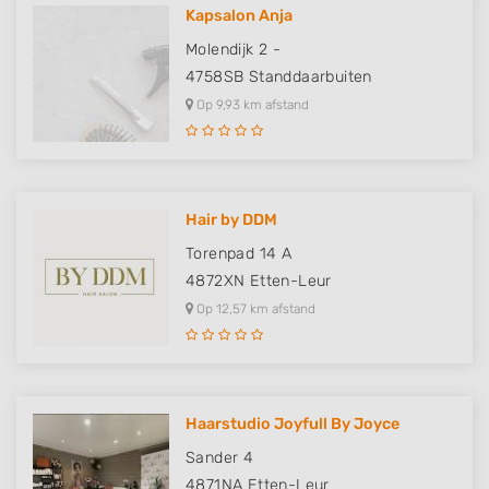
Kapsalon Anja
Molendijk 2 -
4758SB
Standdaarbuiten
Op 9,93 km afstand
Hair by DDM
Torenpad 14 A
4872XN
Etten-Leur
Op 12,57 km afstand
Haarstudio Joyfull By Joyce
Sander 4
4871NA
Etten-Leur