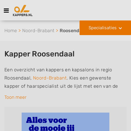
Specialisaties
Home
Noord-Brabant
Roosendaal
Kapper Roosendaal
Een overzicht van kappers en kapsalons in regio
Roosendaal,
Noord-Brabant
. Kies een gewenste
kapper of haarspecialist uit de lijst met een van de
volgende specialisaties of aantekeningen: mannen of
Toon meer
herenkapper, vrouwen of dameskapper, kinderkapper,
thuiskapper, barber of kies voor een kapsalon waar u
zonder afspraak terecht kunt. De vermelde kappers
kunnen uw haren wassen, knippen, föhnen en kleuren,