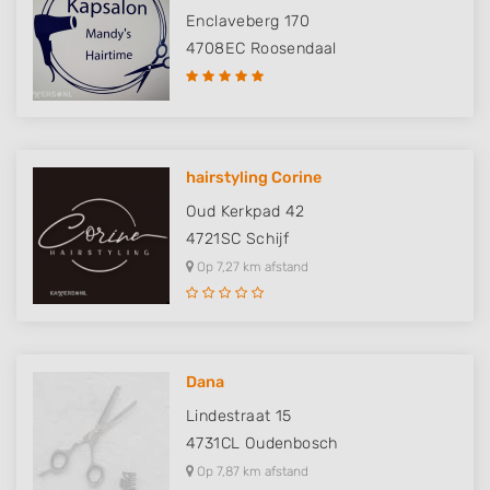
Enclaveberg 170
4708EC
Roosendaal
hairstyling Corine
Oud Kerkpad 42
4721SC
Schijf
Op 7,27 km afstand
Dana
Lindestraat 15
4731CL
Oudenbosch
Op 7,87 km afstand