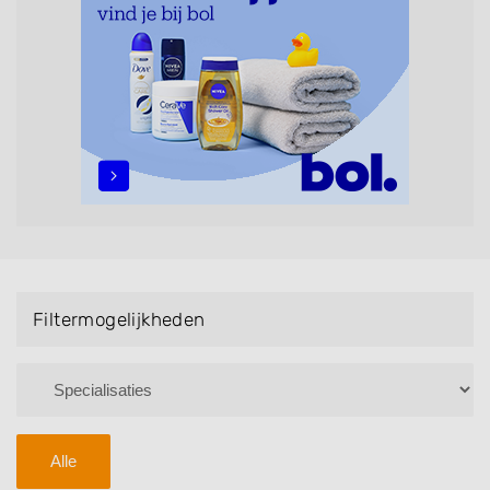
maar ook helpen met extensions, balyage, invlechten,
opsteken, weave, een keratinebehandeling, een
permanent, een bruidkapsel, make-up & visagie,
epileren, schoonheidsbehandelingen, het trimmen van
een baard en pruiken. U kunt de zoekresultaten
filteren met behulp van de specialisatie filter en u
vindt zoekresultaten in iedere wijk (noord, oost, zuid,
west en het centrum) van Roosendaal.
Filtermogelijkheden
Alle