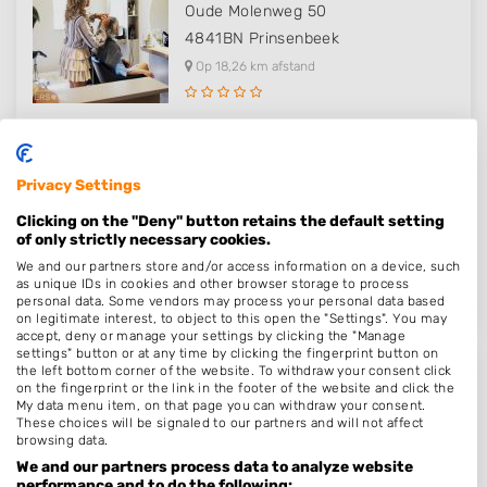
Oude Molenweg 50
4841BN
Prinsenbeek
Op 18,26 km afstand
Kapper Prinsenbeek - Hair & Loo..
Privacy Settings
Markt 27
Clicking on the "Deny" button retains the default setting
of only strictly necessary cookies.
4841AA
Prinsenbeek
We and our partners store and/or access information on a device, such
Op 18,92 km afstand
as unique IDs in cookies and other browser storage to process
personal data. Some vendors may process your personal data based
on legitimate interest, to object to this open the "Settings". You may
accept, deny or manage your settings by clicking the "Manage
settings" button or at any time by clicking the fingerprint button on
the left bottom corner of the website. To withdraw your consent click
@ My Style
on the fingerprint or the link in the footer of the website and click the
My data menu item, on that page you can withdraw your consent.
Beeksestraat 80
These choices will be signaled to our partners and will not affect
browsing data.
4841GD
Prinsenbeek
We and our partners process data to analyze website
Op 19,09 km afstand
performance and to do the following: