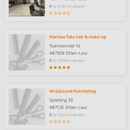
Op 12,82 km afstand
Mariska Taks hair & make-up
Toernooiveld 16
4873DK
Etten-Leur
Op 13,58 km afstand
All (a)round Hairstyling
Spletting 33
4871JE
Etten-Leur
Op 14,52 km afstand