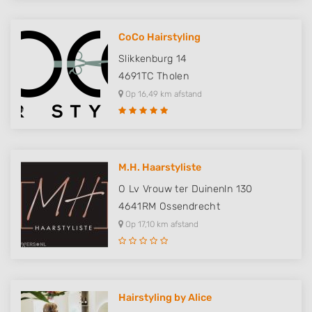
CoCo Hairstyling
Slikkenburg 14
4691TC
Tholen
Op 16,49 km afstand
M.H. Haarstyliste
O Lv Vrouw ter Duinenln 130
4641RM
Ossendrecht
Op 17,10 km afstand
Hairstyling by Alice