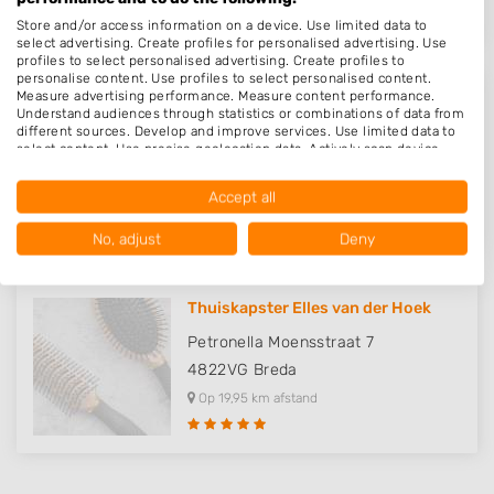
Store and/or access information on a device. Use limited data to
select advertising. Create profiles for personalised advertising. Use
profiles to select personalised advertising. Create profiles to
personalise content. Use profiles to select personalised content.
Measure advertising performance. Measure content performance.
Puur-Krul Krullenkapsalon
Understand audiences through statistics or combinations of data from
different sources. Develop and improve services. Use limited data to
Nieuwe Heilaarstraat 39
select content. Use precise geolocation data. Actively scan device
4813AR
Breda
characteristics for identification.
Data may be shared outside of the European Union and send to the
Op 19,24 km afstand
Accept all
USA.
Your consent and the cookie policy applies solely to this website/app.
No, adjust
Deny
View Partner List (1016 IAB Vendors)
We use your data for the following purposes:
Thuiskapster Elles van der Hoek
IAB processing purposes:
Petronella Moensstraat 7
Store and/or access information on a device
4822VG
Breda
Use limited data to select advertising
Op 19,95 km afstand
Create profiles for personalised advertising
Use profiles to select personalised