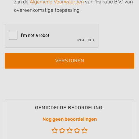
zijn de
Algemene Voorwaarden
van "Fanatic B.V." van
Use precise geolocation data
overeenkomstige toepassing.
Identify devices based on information
actively requested
Non-IAB processing purposes:
Necessary
Performance
Functional
Advertising
GEMIDDELDE BEOORDELING:
Nog geen beoordelingen