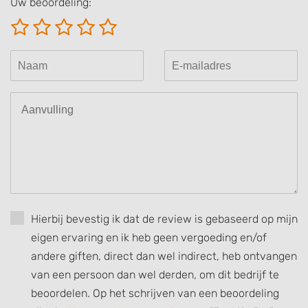
Uw beoordeling:
Create profiles for personalised advertising
Use profiles to select personalised
advertising
Create profiles to personalise content
Use profiles to select personalised content
Measure advertising performance
Measure content performance
Understand audiences through statistics
or combinations of data from different
Hierbij bevestig ik dat de review is gebaseerd op mijn
sources
eigen ervaring en ik heb geen vergoeding en/of
Develop and improve services
andere giften, direct dan wel indirect, heb ontvangen
van een persoon dan wel derden, om dit bedrijf te
Use limited data to select content
beoordelen. Op het schrijven van een beoordeling
IAB Special Features: