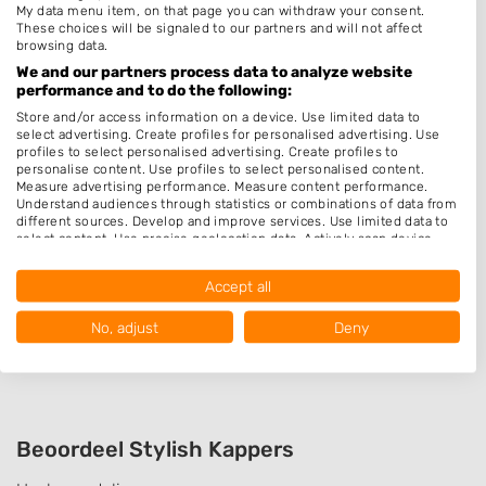
My data menu item, on that page you can withdraw your consent.
Bruidskapsel
These choices will be signaled to our partners and will not affect
browsing data.
Make-up & Visagie
We and our partners process data to analyze website
performance and to do the following:
Thuiskapper
Store and/or access information on a device. Use limited data to
Barber
select advertising. Create profiles for personalised advertising. Use
profiles to select personalised advertising. Create profiles to
Keratine behandeling
personalise content. Use profiles to select personalised content.
Measure advertising performance. Measure content performance.
Schoonheidssalon
Understand audiences through statistics or combinations of data from
Pruiken
different sources. Develop and improve services. Use limited data to
select content. Use precise geolocation data. Actively scan device
Permanenten
characteristics for identification.
Data may be shared outside of the European Union and send to the
Accept all
USA.
Openingstijden
Your consent and the cookie policy applies solely to this website/app.
No, adjust
Deny
Op afspraak
View Partner List (1016 IAB Vendors)
We use your data for the following purposes:
IAB processing purposes:
Store and/or access information on a device
Beoordeel Stylish Kappers
Use limited data to select advertising