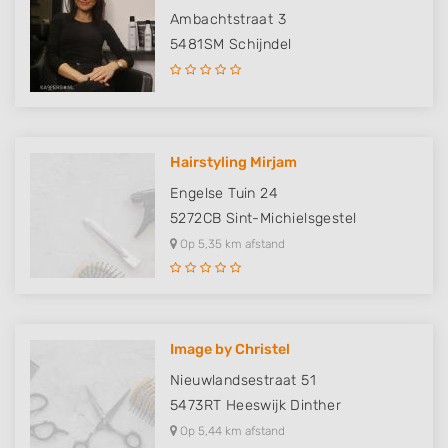
Ambachtstraat 3
5481SM
Schijndel
Hairstyling Mirjam
Engelse Tuin 24
5272CB
Sint-Michielsgestel
Op 5,35 km afstand
Image by Christel
Nieuwlandsestraat 51
5473RT
Heeswijk Dinther
Op 5,44 km afstand