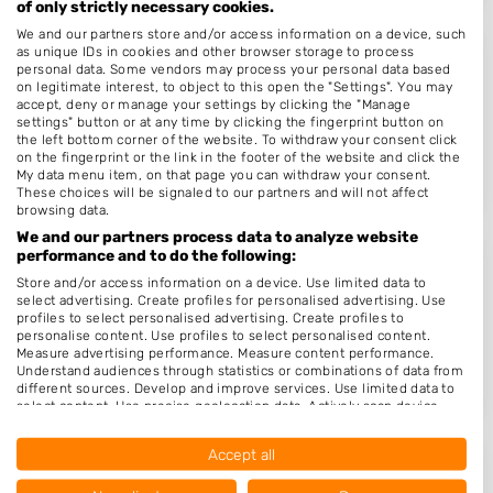
of only strictly necessary cookies.
We and our partners store and/or access information on a device, such
as unique IDs in cookies and other browser storage to process
Knipsalon Bianca by Corinne
personal data. Some vendors may process your personal data based
on legitimate interest, to object to this open the "Settings". You may
Smetsakker 7
accept, deny or manage your settings by clicking the "Manage
settings" button or at any time by clicking the fingerprint button on
5625SG
Eindhoven
the left bottom corner of the website. To withdraw your consent click
Op 17,09 km afstand
on the fingerprint or the link in the footer of the website and click the
My data menu item, on that page you can withdraw your consent.
These choices will be signaled to our partners and will not affect
browsing data.
We and our partners process data to analyze website
performance and to do the following:
HairwizardofOss
Store and/or access information on a device. Use limited data to
select advertising. Create profiles for personalised advertising. Use
Visstraat 58
profiles to select personalised advertising. Create profiles to
5345DJ
Oss
personalise content. Use profiles to select personalised content.
Measure advertising performance. Measure content performance.
Op 17,61 km afstand
Understand audiences through statistics or combinations of data from
different sources. Develop and improve services. Use limited data to
select content. Use precise geolocation data. Actively scan device
characteristics for identification.
Data may be shared outside of the European Union and send to the
Accept all
USA.
My Hairstyle - by Yvonne
Your consent and the cookie policy applies solely to this website/app.