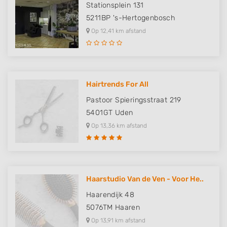
Stationsplein 131
5211BP
's-Hertogenbosch
Op 12,41 km afstand
Hairtrends For All
Pastoor Spieringsstraat 219
5401GT
Uden
Op 13,36 km afstand
Haarstudio Van de Ven - Voor He..
Haarendijk 48
5076TM
Haaren
Op 13,91 km afstand