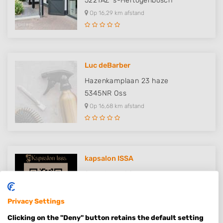
5221AZ
's-Hertogenbosch
Op 16,29 km afstand
Luc deBarber
Hazenkamplaan 23 haze
5345NR
Oss
Op 16,68 km afstand
kapsalon ISSA
Spoorlaan 128
5061HD
Oisterwijk
Op 16,71 km afstand
Privacy Settings
Clicking on the "Deny" button retains the default setting