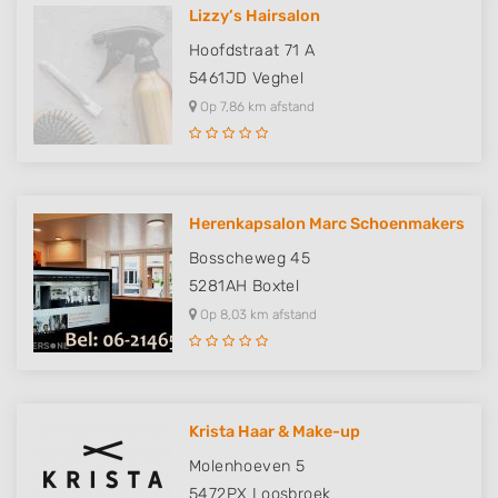
Lizzy’s Hairsalon
Hoofdstraat 71 A
5461JD
Veghel
Op 7,86 km afstand
Herenkapsalon Marc Schoenmakers
Bosscheweg 45
5281AH
Boxtel
Op 8,03 km afstand
Krista Haar & Make-up
Molenhoeven 5
5472PX
Loosbroek