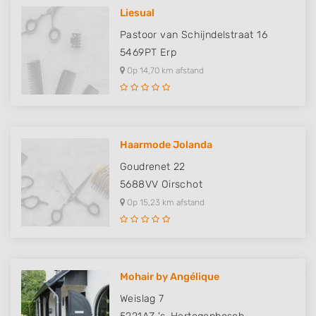
Liesual
Pastoor van Schijndelstraat 16
5469PT
Erp
Op 14,70 km afstand
Haarmode Jolanda
Goudrenet 22
5688VV
Oirschot
Op 15,23 km afstand
Mohair by Angélique
Weislag 7