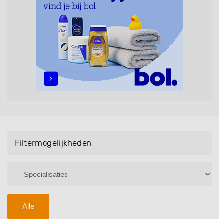
maar ook helpen met extensions, balyage, invlechten,
opsteken, weave, een keratinebehandeling, een
permanent, een bruidkapsel, make-up & visagie,
epileren, schoonheidsbehandelingen, het trimmen van
een baard en pruiken. U kunt de zoekresultaten
filteren met behulp van de specialisatie filter en u
vindt zoekresultaten in iedere wijk (noord, oost, zuid,
west en het centrum) van Schijndel.
Filtermogelijkheden
Alle