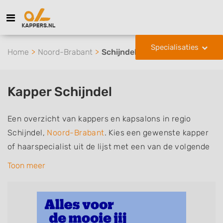
Specialisaties
Home
Noord-Brabant
Schijndel
Kapper Schijndel
Een overzicht van kappers en kapsalons in regio
Schijndel,
Noord-Brabant
. Kies een gewenste kapper
of haarspecialist uit de lijst met een van de volgende
specialisaties of aantekeningen: mannen of
Toon meer
herenkapper, vrouwen of dameskapper, kinderkapper,
thuiskapper, barber of kies voor een kapsalon waar u
zonder afspraak terecht kunt. De vermelde kappers
kunnen uw haren wassen, knippen, föhnen en kleuren,