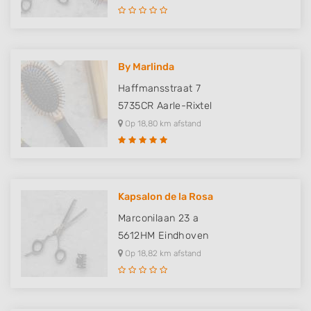
or combinations of data from different
sources
Develop and improve services
By Marlinda
Use limited data to select content
Haffmansstraat 7
IAB Special Features:
5735CR
Aarle-Rixtel
Use precise geolocation data
Op 18,80 km afstand
Identify devices based on information
actively requested
Non-IAB processing purposes:
Kapsalon de la Rosa
Necessary
Marconilaan 23 a
Performance
5612HM
Eindhoven
Op 18,82 km afstand
Functional
Advertising