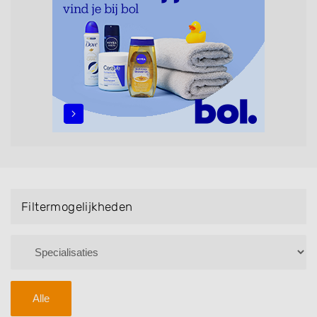
maar ook helpen met extensions, balyage, invlechten,
opsteken, weave, een keratinebehandeling, een
permanent, een bruidkapsel, make-up & visagie,
epileren, schoonheidsbehandelingen, het trimmen van
een baard en pruiken. U kunt de zoekresultaten
filteren met behulp van de specialisatie filter en u
vindt zoekresultaten in iedere wijk (noord, oost, zuid,
west en het centrum) van Schimmert.
Filtermogelijkheden
Alle