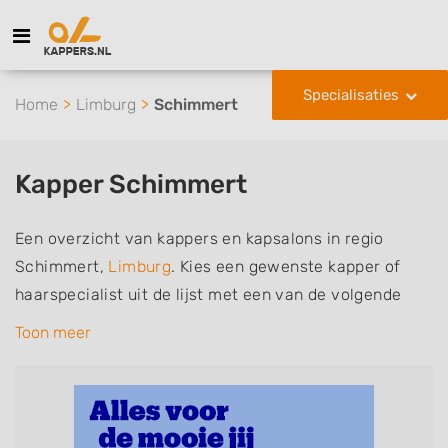
Specialisaties
Home
Limburg
Schimmert
Kapper Schimmert
Een overzicht van kappers en kapsalons in regio
Schimmert,
Limburg
. Kies een gewenste kapper of
haarspecialist uit de lijst met een van de volgende
specialisaties of aantekeningen: mannen of
Toon meer
herenkapper, vrouwen of dameskapper, kinderkapper,
thuiskapper, barber of kies voor een kapsalon waar u
zonder afspraak terecht kunt. De vermelde kappers
kunnen uw haren wassen, knippen, föhnen en kleuren,