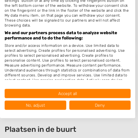
settings" button or at any time by clicking the fingerprint button on
Linette Beckers
the left bottom corner of the website. To withdraw your consent click
on the fingerprint or the link in the footer of the website and click the
Oude Rijksweg Zuid 11 E
My data menu item, on that page you can withdraw your consent.
6114RC
Susteren
These choices will be signaled to our partners and will not affect
browsing data.
Op 17,00 km afstand
We and our partners process data to analyze website
performance and to do the following:
Store and/or access information on a device. Use limited data to
select advertising. Create profiles for personalised advertising. Use
profiles to select personalised advertising. Create profiles to
Thuiskapster sabrina
personalise content. Use profiles to select personalised content.
Measure advertising performance. Measure content performance.
Louerstraat 30
Understand audiences through statistics or combinations of data from
different sources. Develop and improve services. Use limited data to
6114CZ
Susteren
select content. Use precise geolocation data. Actively scan device
characteristics for identification.
Op 18,07 km afstand
Data may be shared outside of the European Union and send to the
Accept all
USA.
Your consent and the cookie policy applies solely to this website/app.
No, adjust
Deny
View Partner List (1016 IAB Vendors)
We use your data for the following purposes:
IAB processing purposes:
Plaatsen in de buurt
Store and/or access information on a device