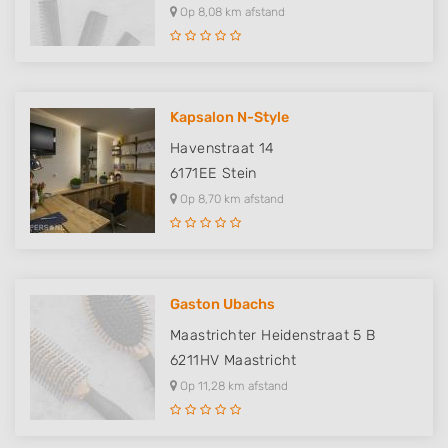
Op 8,08 km afstand
Kapsalon N-Style
Havenstraat 14
6171EE
Stein
Op 8,70 km afstand
Gaston Ubachs
Maastrichter Heidenstraat 5 B
6211HV
Maastricht
Op 11,28 km afstand