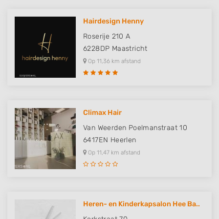
Hairdesign Henny
Roserije 210 A
6228DP
Maastricht
Op 11,36 km afstand
Climax Hair
Van Weerden Poelmanstraat 10
6417EN
Heerlen
Op 11,47 km afstand
Heren- en Kinderkapsalon Hee Ba..