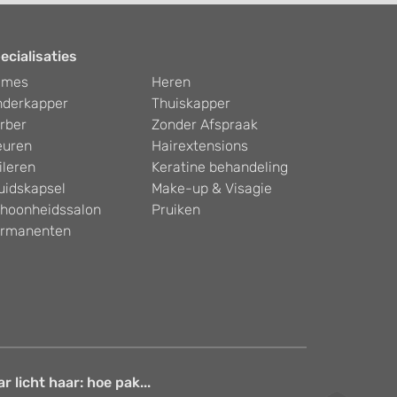
ecialisaties
ames
Heren
nderkapper
Thuiskapper
rber
Zonder Afspraak
euren
Hairextensions
ileren
Keratine behandeling
uidskapsel
Make-up & Visagie
hoonheidssalon
Pruiken
rmanenten
 licht haar: hoe pak...