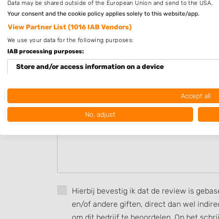
Data may be shared outside of the European Union and send to the USA.
Op afspraak
Your consent and the cookie policy applies solely to this website/app.
View Partner List (1016 IAB Vendors)
Beoordeel Kapsalon rooie sien
We use your data for the following purposes:
IAB processing purposes:
Uw beoordeling:
Store and/or access information on a device
Use limited data to select advertising
Accept all
Create profiles for personalised advertising
No, adjust
Use profiles to select personalised advertising
Create profiles to personalise content
Use profiles to select personalised content
Measure advertising performance
Hierbij bevestig ik dat de review is geba
en/of andere giften, direct dan wel indi
Measure content performance
om dit bedrijf te beoordelen. Op het schr