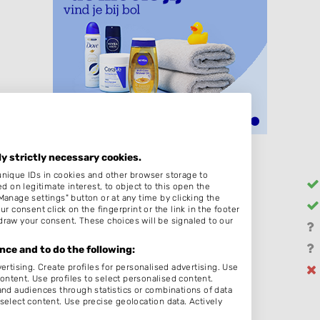
ly strictly necessary cookies.
unique IDs in cookies and other browser storage to
Heren
on legitimate interest, to object to this open the
Manage settings" button or at any time by clicking the
Hairextensions
r consent click on the fingerprint or the link in the footer
draw your consent. These choices will be signaled to our
Barber
Schoonheidssalon
ce and to do the following:
ertising. Create profiles for personalised advertising. Use
Thuiskapper
content. Use profiles to select personalised content.
d audiences through statistics or combinations of data
select content. Use precise geolocation data. Actively