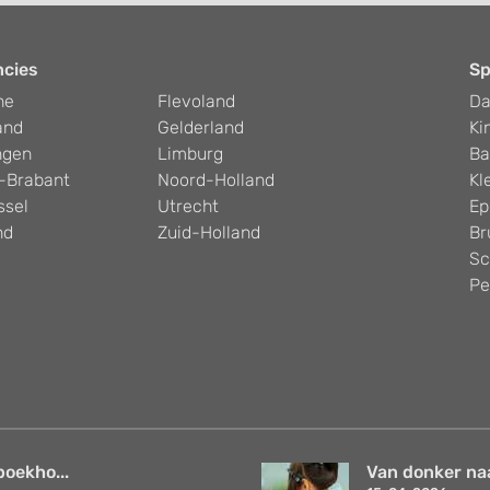
ncies
Sp
he
Flevoland
D
and
Gelderland
Ki
ngen
Limburg
Ba
-Brabant
Noord-Holland
Kl
ssel
Utrecht
Ep
nd
Zuid-Holland
Br
Sc
Pe
boekho...
Van donker naar