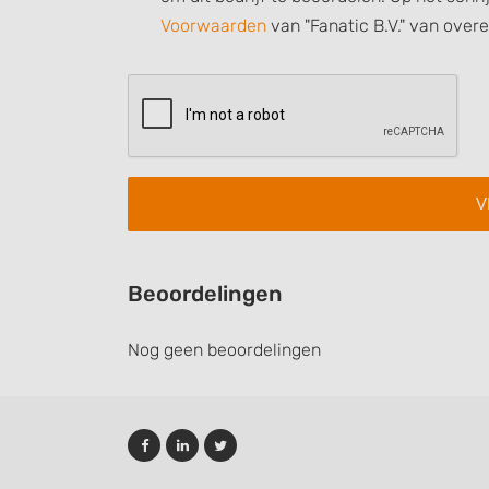
Understand audiences through statistics or combinations of
Voorwaarden
van "Fanatic B.V." van over
sources
Develop and improve services
Use limited data to select content
IAB Special Features:
Use precise geolocation data
Identify devices based on information actively requested
Non-IAB processing purposes:
Beoordelingen
Necessary
Nog geen beoordelingen
Performance
Functional
Advertising