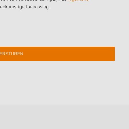
 data from different
eenkomstige toepassing.