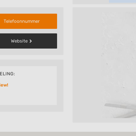
Telefoonnummer
Website
ELING:
iew!