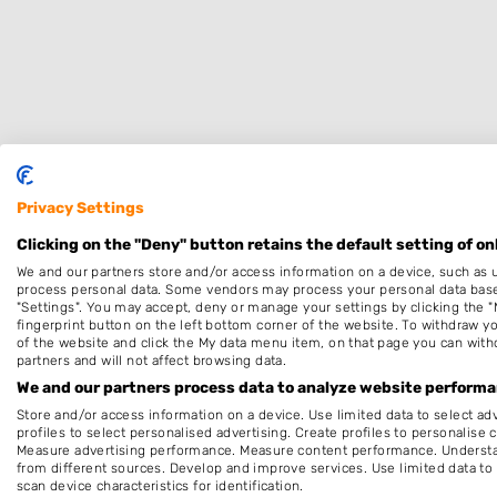
Privacy Settings
Specialisaties
Clicking on the "Deny" button retains the default setting of on
We and our partners store and/or access information on a device, such as 
Dames
process personal data. Some vendors may process your personal data based 
"Settings". You may accept, deny or manage your settings by clicking the "
Kleuren
fingerprint button on the left bottom corner of the website. To withdraw you
of the website and click the My data menu item, on that page you can with
Bruidskapsel
partners and will not affect browsing data.
Make-up & Visagie
We and our partners process data to analyze website performan
Store and/or access information on a device. Use limited data to select adv
Permanenten
profiles to select personalised advertising. Create profiles to personalise 
Measure advertising performance. Measure content performance. Understan
Openingstijden
from different sources. Develop and improve services. Use limited data to 
scan device characteristics for identification.