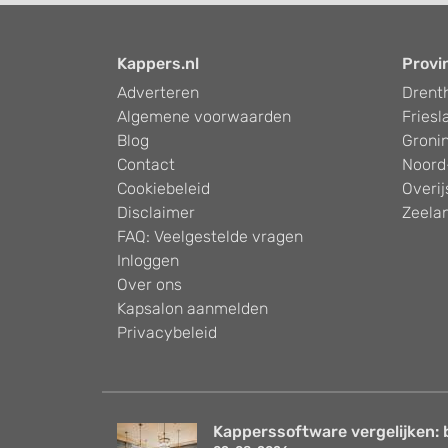
Kappers.nl
Provi
Adverteren
Drent
Algemene voorwaarden
Friesl
Blog
Groni
Contact
Noord
Cookiebeleid
Overij
Disclaimer
Zeela
FAQ: Veelgestelde vragen
Inloggen
Over ons
Kapsalon aanmelden
Privacybeleid
Kapperssoftware vergelijken: 