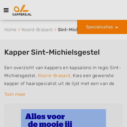
Specialisaties
Home
Noord-Brabant
Sint-Michielsgestel
Kapper Sint-Michielsgestel
Een overzicht van kappers en kapsalons in regio Sint-
Michielsgestel,
Noord-Brabant
. Kies een gewenste
kapper of haarspecialist uit de lijst met een van de
volgende specialisaties of aantekeningen: mannen of
Toon meer
herenkapper, vrouwen of dameskapper, kinderkapper,
thuiskapper, barber of kies voor een kapsalon waar u
zonder afspraak terecht kunt. De vermelde kappers
kunnen uw haren wassen, knippen, föhnen en kleuren,