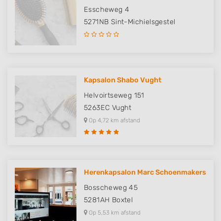
Esscheweg 4
5271NB
Sint-Michielsgestel
Kapsalon Shabo Vught
Helvoirtseweg 151
5263EC
Vught
Op 4,72 km afstand
Herenkapsalon Marc Schoenmakers
Bosscheweg 45
5281AH
Boxtel
Op 5,53 km afstand