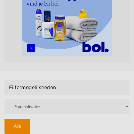
maar ook helpen met extensions, balyage, invlechten,
opsteken, weave, een keratinebehandeling, een
permanent, een bruidkapsel, make-up & visagie,
epileren, schoonheidsbehandelingen, het trimmen van
een baard en pruiken. U kunt de zoekresultaten
filteren met behulp van de specialisatie filter en u
vindt zoekresultaten in iedere wijk (noord, oost, zuid,
west en het centrum) van Sint-Michielsgestel.
Filtermogelijkheden
Alle