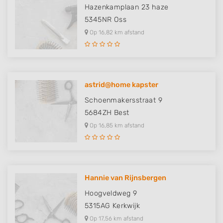
Measure advertising performance
Hazenkamplaan 23 haze
5345NR
Oss
Measure content performance
Op 16,82 km afstand
Understand audiences through statistics
or combinations of data from different
sources
Develop and improve services
astrid@home kapster
Use limited data to select content
Schoenmakersstraat 9
5684ZH
Best
IAB Special Features:
Op 16,85 km afstand
Use precise geolocation data
Identify devices based on information
actively requested
Non-IAB processing purposes:
Hannie van Rijnsbergen
Necessary
Hoogveldweg 9
5315AG
Kerkwijk
Performance
Op 17,56 km afstand