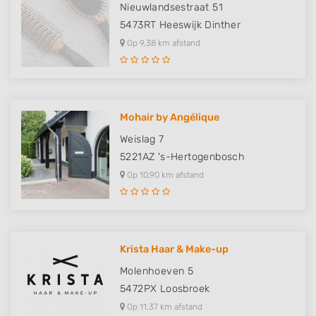
Nieuwlandsestraat 51
5473RT
Heeswijk Dinther
Op 9,38 km afstand
Mohair by Angélique
Weislag 7
5221AZ
's-Hertogenbosch
Op 10,90 km afstand
Krista Haar & Make-up
Molenhoeven 5
5472PX
Loosbroek
Op 11,37 km afstand