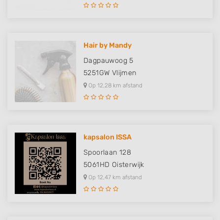
Hair by Mandy
Dagpauwoog 5
5251GW
Vlijmen
Op 12,28 km afstand
kapsalon ISSA
Spoorlaan 128
5061HD
Oisterwijk
Op 12,47 km afstand