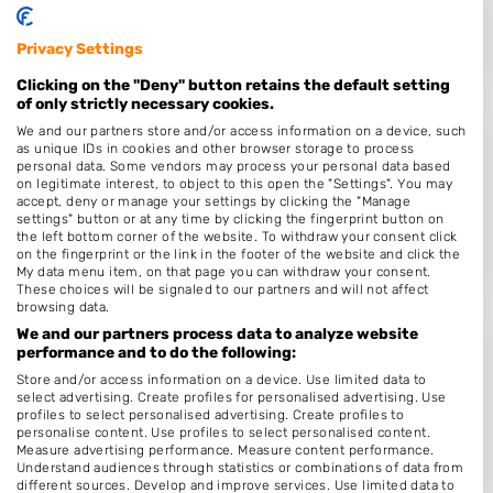
5071EC
Udenhout
Op 14,93 km afstand
Privacy Settings
Clicking on the "Deny" button retains the default setting
of only strictly necessary cookies.
We and our partners store and/or access information on a device, such
Haarmode Jolanda
as unique IDs in cookies and other browser storage to process
personal data. Some vendors may process your personal data based
Goudrenet 22
on legitimate interest, to object to this open the "Settings". You may
accept, deny or manage your settings by clicking the "Manage
5688VV
Oirschot
settings" button or at any time by clicking the fingerprint button on
Op 15,00 km afstand
the left bottom corner of the website. To withdraw your consent click
on the fingerprint or the link in the footer of the website and click the
My data menu item, on that page you can withdraw your consent.
These choices will be signaled to our partners and will not affect
browsing data.
We and our partners process data to analyze website
HairLXRY
performance and to do the following:
Store and/or access information on a device. Use limited data to
Korenmolen 49
select advertising. Create profiles for personalised advertising. Use
5057BA
Berkel-Enschot
profiles to select personalised advertising. Create profiles to
personalise content. Use profiles to select personalised content.
Op 15,87 km afstand
Measure advertising performance. Measure content performance.
Understand audiences through statistics or combinations of data from
different sources. Develop and improve services. Use limited data to