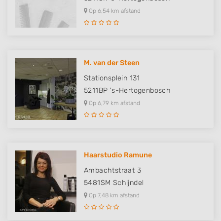
Op 6,54 km afstand
M. van der Steen
Stationsplein 131
5211BP
's-Hertogenbosch
Op 6,79 km afstand
Haarstudio Ramune
Ambachtstraat 3
5481SM
Schijndel
Op 7,48 km afstand