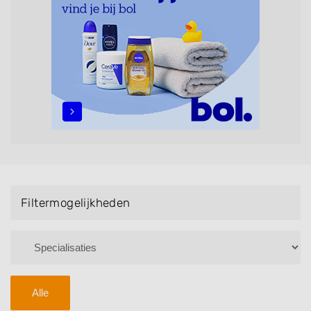
maar ook helpen met extensions, balyage, invlechten,
opsteken, weave, een keratinebehandeling, een
permanent, een bruidkapsel, make-up & visagie,
epileren, schoonheidsbehandelingen, het trimmen van
een baard en pruiken. U kunt de zoekresultaten
filteren met behulp van de specialisatie filter en u
vindt zoekresultaten in iedere wijk (noord, oost, zuid,
west en het centrum) van Vledder.
Filtermogelijkheden
Alle