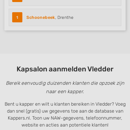
Measure content performance
1
Schoonebeek
, Drenthe
Understand audiences through statistics
or combinations of data from different
sources
Develop and improve services
Use limited data to select content
IAB Special Features:
Kapsalon aanmelden Vledder
Use precise geolocation data
Bereik eenvoudig duizenden klanten die opzoek zijn
Identify devices based on information
naar een kapper.
actively requested
Non-IAB processing purposes:
Bent u kapper en wilt u klanten bereiken in Vledder? Voeg
dan snel (gratis) uw gegevens toe aan de database van
Necessary
Kappers.nl. Toon uw NAW-gegevens, telefoonnummer,
Performance
website en acties aan potentiele klanten!