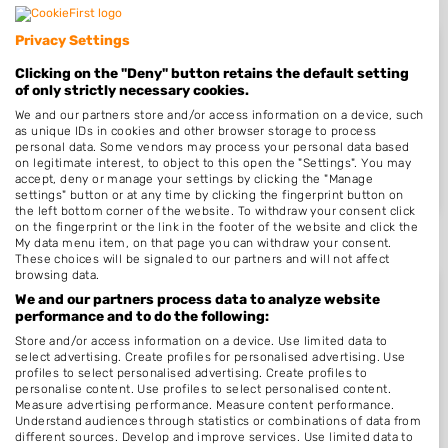
Privacy Settings
Clicking on the "Deny" button retains the default setting
of only strictly necessary cookies.
Nieuw in Vledder
We and our partners store and/or access information on a device, such
as unique IDs in cookies and other browser storage to process
personal data. Some vendors may process your personal data based
on legitimate interest, to object to this open the "Settings". You may
Nog geen statistieken beschikbaar.
accept, deny or manage your settings by clicking the "Manage
settings" button or at any time by clicking the fingerprint button on
the left bottom corner of the website. To withdraw your consent click
on the fingerprint or the link in the footer of the website and click the
My data menu item, on that page you can withdraw your consent.
These choices will be signaled to our partners and will not affect
browsing data.
We and our partners process data to analyze website
performance and to do the following:
Store and/or access information on a device. Use limited data to
Beoordelingen Vledder
select advertising. Create profiles for personalised advertising. Use
profiles to select personalised advertising. Create profiles to
personalise content. Use profiles to select personalised content.
Measure advertising performance. Measure content performance.
Nog geen statistieken beschikbaar.
Understand audiences through statistics or combinations of data from
different sources. Develop and improve services. Use limited data to