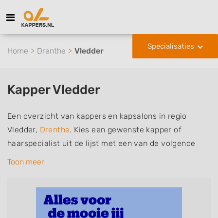
Specialisaties
Home
Drenthe
Vledder
Kapper Vledder
Een overzicht van kappers en kapsalons in regio
Vledder,
Drenthe
. Kies een gewenste kapper of
haarspecialist uit de lijst met een van de volgende
specialisaties of aantekeningen: mannen of
Toon meer
herenkapper, vrouwen of dameskapper, kinderkapper,
thuiskapper, barber of kies voor een kapsalon waar u
zonder afspraak terecht kunt. De vermelde kappers
kunnen uw haren wassen, knippen, föhnen en kleuren,