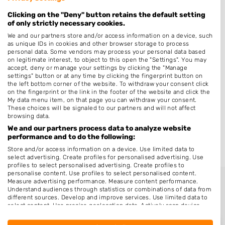
Zeijerveen
Clicking on the "Deny" button retains the default setting
of only strictly necessary cookies.
Ter Aard
We and our partners store and/or access information on a device, such
Eleveld
as unique IDs in cookies and other browser storage to process
personal data. Some vendors may process your personal data based
Rhee
on legitimate interest, to object to this open the "Settings". You may
accept, deny or manage your settings by clicking the "Manage
Balloo
settings" button or at any time by clicking the fingerprint button on
the left bottom corner of the website. To withdraw your consent click
Nijlande
on the fingerprint or the link in the footer of the website and click the
My data menu item, on that page you can withdraw your consent.
Eldersloo
These choices will be signaled to our partners and will not affect
browsing data.
Geelbroek
We and our partners process data to analyze website
Ekehaar
performance and to do the following:
Store and/or access information on a device. Use limited data to
select advertising. Create profiles for personalised advertising. Use
profiles to select personalised advertising. Create profiles to
personalise content. Use profiles to select personalised content.
Measure advertising performance. Measure content performance.
Understand audiences through statistics or combinations of data from
different sources. Develop and improve services. Use limited data to
select content. Use precise geolocation data. Actively scan device
characteristics for identification.
Data may be shared outside of the European Union and send to the