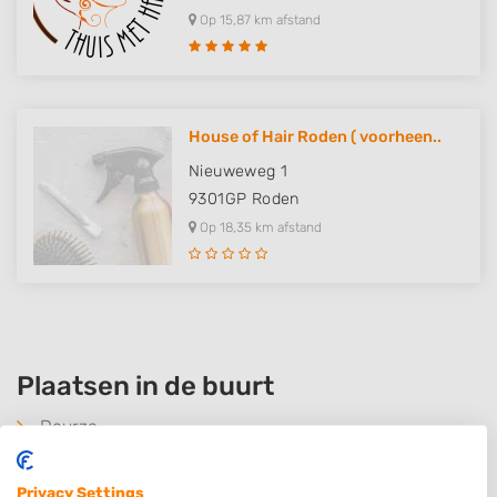
Op 15,87 km afstand
House of Hair Roden ( voorheen..
Nieuweweg 1
9301GP
Roden
Op 18,35 km afstand
Plaatsen in de buurt
Deurze
Loon
Privacy Settings
Zeijerveen