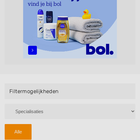
maar ook helpen met extensions, balyage, invlechten,
opsteken, weave, een keratinebehandeling, een
permanent, een bruidkapsel, make-up & visagie,
epileren, schoonheidsbehandelingen, het trimmen van
een baard en pruiken. U kunt de zoekresultaten
filteren met behulp van de specialisatie filter en u
vindt zoekresultaten in iedere wijk (noord, oost, zuid,
west en het centrum) van Assen.
Filtermogelijkheden
Alle