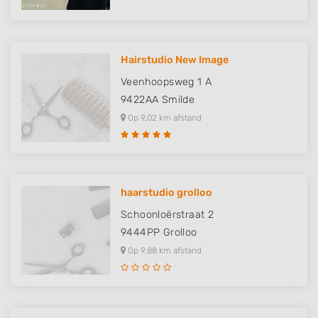
Hairstudio New Image
Veenhoopsweg 1 A
9422AA
Smilde
Op 9,02 km afstand
haarstudio grolloo
Schoonloërstraat 2
9444PP
Grolloo
Op 9,88 km afstand