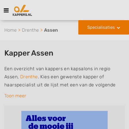
Specialisaties
Home
Drenthe
Assen
Kapper Assen
Een overzicht van kappers en kapsalons in regio
Assen,
Drenthe
. Kies een gewenste kapper of
haarspecialist uit de lijst met een van de volgende
specialisaties of aantekeningen: mannen of
Toon meer
herenkapper, vrouwen of dameskapper, kinderkapper,
thuiskapper, barber of kies voor een kapsalon waar u
zonder afspraak terecht kunt. De vermelde kappers
kunnen uw haren wassen, knippen, föhnen en kleuren,