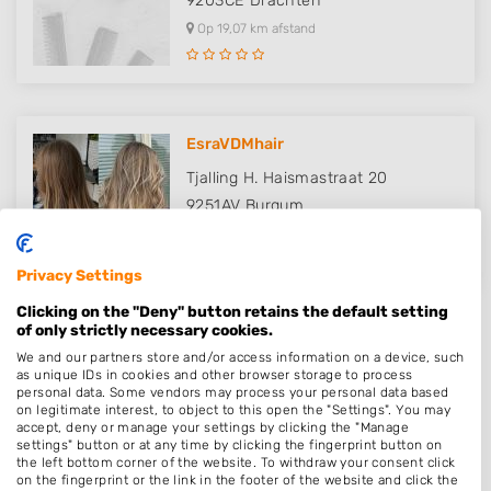
9203CE
Drachten
Op 19,07 km afstand
EsraVDMhair
Tjalling H. Haismastraat 20
9251AV
Burgum
Op 19,59 km afstand
Privacy Settings
Clicking on the "Deny" button retains the default setting
of only strictly necessary cookies.
We and our partners store and/or access information on a device, such
as unique IDs in cookies and other browser storage to process
Plaatsen in de buurt
personal data. Some vendors may process your personal data based
on legitimate interest, to object to this open the "Settings". You may
accept, deny or manage your settings by clicking the "Manage
Nes
settings" button or at any time by clicking the fingerprint button on
Terherne
the left bottom corner of the website. To withdraw your consent click
on the fingerprint or the link in the footer of the website and click the