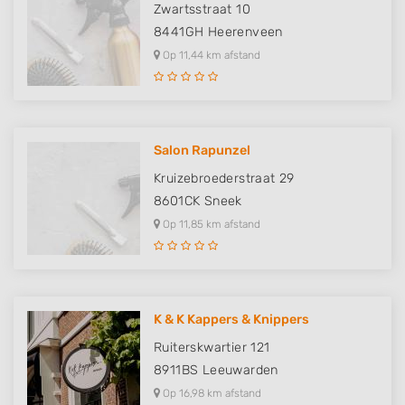
Zwartsstraat 10
8441GH
Heerenveen
Op 11,44 km afstand
Salon Rapunzel
Kruizebroederstraat 29
8601CK
Sneek
Op 11,85 km afstand
K & K Kappers & Knippers
Ruiterskwartier 121
8911BS
Leeuwarden
Op 16,98 km afstand