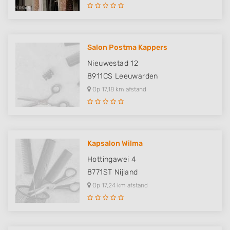
Salon Postma Kappers
Nieuwestad 12
8911CS
Leeuwarden
Op 17,18 km afstand
Kapsalon Wilma
Hottingawei 4
8771ST
Nijland
Op 17,24 km afstand