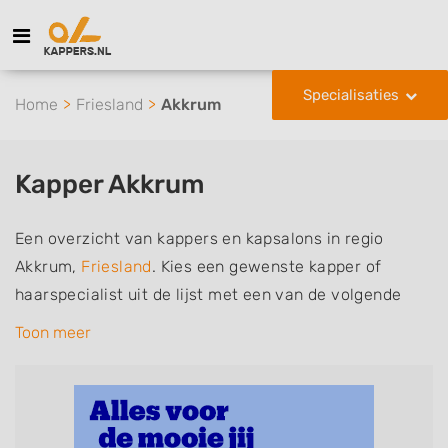
Specialisaties
Home
Friesland
Akkrum
Kapper Akkrum
Een overzicht van kappers en kapsalons in regio
Akkrum,
Friesland
. Kies een gewenste kapper of
haarspecialist uit de lijst met een van de volgende
specialisaties of aantekeningen: mannen of
Toon meer
herenkapper, vrouwen of dameskapper, kinderkapper,
thuiskapper, barber of kies voor een kapsalon waar u
zonder afspraak terecht kunt. De vermelde kappers
kunnen uw haren wassen, knippen, föhnen en kleuren,