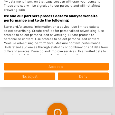
Aldeboarn
My data menu item, on that page you can withdraw your consent.
These choices will be signaled to our partners and will not affect
Irnsum
browsing data.
We and our partners process data to analyze website
Jirnsum
performance and to do the following:
Terkaple
Store and/or access information on a device. Use limited data to
select advertising. Create profiles for personalised advertising. Use
Goëngahuizen
profiles to select personalised advertising. Create profiles to
personalise content. Use profiles to select personalised content.
Grou
Measure advertising performance. Measure content performance.
Akmarijp
Understand audiences through statistics or combinations of data from
different sources. Develop and improve services. Use limited data to
Vegelinsoord
select content. Use precise geolocation data. Actively scan device
characteristics for identification.
Friens
Data may be shared outside of the European Union and send to the
Accept all
USA.
Goingarijp
Your consent and the cookie policy applies solely to this website/app.
No, adjust
Deny
View Partner List (1016 IAB Vendors)
We use your data for the following purposes:
IAB processing purposes:
Store and/or access information on a device
Use limited data to select advertising