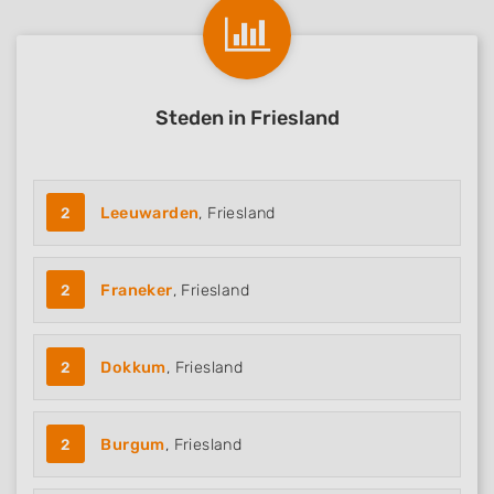
Use precise geolocation data
Identify devices based on information
actively requested
Steden in Friesland
Non-IAB processing purposes:
Necessary
Performance
2
Leeuwarden
, Friesland
Functional
2
Franeker
, Friesland
Advertising
2
Dokkum
, Friesland
2
Burgum
, Friesland