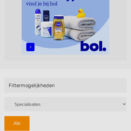
maar ook helpen met extensions, balyage, invlechten,
opsteken, weave, een keratinebehandeling, een
permanent, een bruidkapsel, make-up & visagie,
epileren, schoonheidsbehandelingen, het trimmen van
een baard en pruiken. U kunt de zoekresultaten
filteren met behulp van de specialisatie filter en u
vindt zoekresultaten in iedere wijk (noord, oost, zuid,
west en het centrum) van Akkrum.
Filtermogelijkheden
Alle