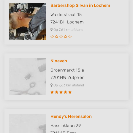
Barbershop Silvan in Lochem
Walderstraat 15
7241BH
Lochem
Op 7,61 km afstand
Nineveh
Groenmarkt 15 a
7201HW
Zutphen
Op 7,63 km afstand
Hendy's Herensalon
Hassinklaan 39