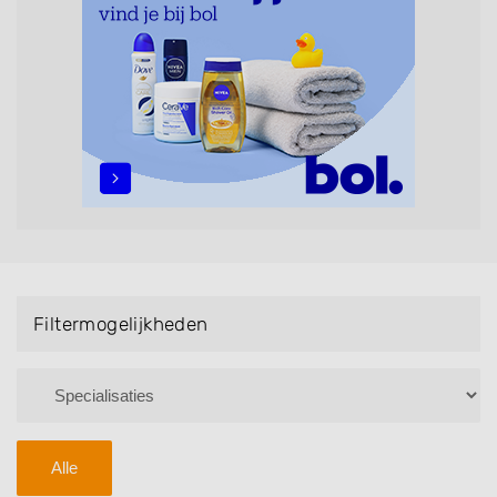
maar ook helpen met extensions, balyage, invlechten,
opsteken, weave, een keratinebehandeling, een
permanent, een bruidkapsel, make-up & visagie,
epileren, schoonheidsbehandelingen, het trimmen van
een baard en pruiken. U kunt de zoekresultaten
filteren met behulp van de specialisatie filter en u
vindt zoekresultaten in iedere wijk (noord, oost, zuid,
west en het centrum) van Almen.
Filtermogelijkheden
Alle