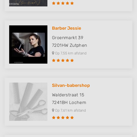
Barber Jessie
Groenmarkt 39
7201HW
Zutphen
Op 7,55 km afstand
Silvan-babershop
Walderstraat 15
7241BH
Lochem
Op 7,61 km afstand