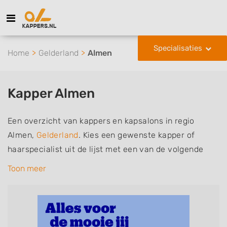
Specialisaties
Home
Gelderland
Almen
Kapper Almen
Een overzicht van kappers en kapsalons in regio
Almen,
Gelderland
. Kies een gewenste kapper of
haarspecialist uit de lijst met een van de volgende
specialisaties of aantekeningen: mannen of
Toon meer
herenkapper, vrouwen of dameskapper, kinderkapper,
thuiskapper, barber of kies voor een kapsalon waar u
zonder afspraak terecht kunt. De vermelde kappers
kunnen uw haren wassen, knippen, föhnen en kleuren,