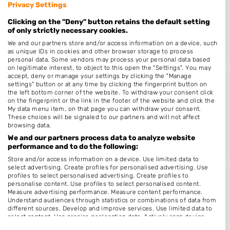
Privacy Settings
Broederenstraat 45
7411LB
Deventer
Clicking on the "Deny" button retains the default setting
of only strictly necessary cookies.
Op 14,60 km afstand
We and our partners store and/or access information on a device, such
as unique IDs in cookies and other browser storage to process
personal data. Some vendors may process your personal data based
on legitimate interest, to object to this open the "Settings". You may
accept, deny or manage your settings by clicking the "Manage
settings" button or at any time by clicking the fingerprint button on
Kapsalon A New Look
the left bottom corner of the website. To withdraw your consent click
on the fingerprint or the link in the footer of the website and click the
Van Hetenstraat 63 A
My data menu item, on that page you can withdraw your consent.
7415TT
Deventer
These choices will be signaled to our partners and will not affect
browsing data.
Op 15,45 km afstand
We and our partners process data to analyze website
performance and to do the following:
Store and/or access information on a device. Use limited data to
select advertising. Create profiles for personalised advertising. Use
profiles to select personalised advertising. Create profiles to
Sher kapper twello
personalise content. Use profiles to select personalised content.
Measure advertising performance. Measure content performance.
van Ghentstraat 17
Understand audiences through statistics or combinations of data from
different sources. Develop and improve services. Use limited data to
7391CR
Twello
select content. Use precise geolocation data. Actively scan device
characteristics for identification.
Op 16,08 km afstand