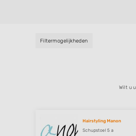
helpen met extensions, balyage, invlechte
keratinebehandeling, een permanent, een 
visagie, epileren, schoonheidsbehandeling
baard en pruiken. U kunt de zoekresultaten
specialisatie filter en u vindt zoekresultate
Filtermogelijkheden
zuid, west en het centrum) van Zutphen.
Wilt u
Hairstyling Manon
Schupstoel 5 a