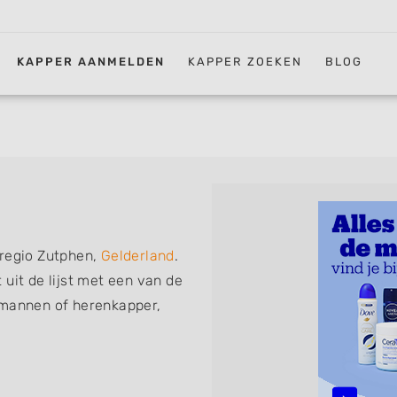
KAPPER AANMELDEN
KAPPER ZOEKEN
BLOG
 regio Zutphen,
Gelderland
.
uit de lijst met een van de
 mannen of herenkapper,
iskapper, barber of kies voor
ht kunt. De vermelde
 föhnen en kleuren, maar ook