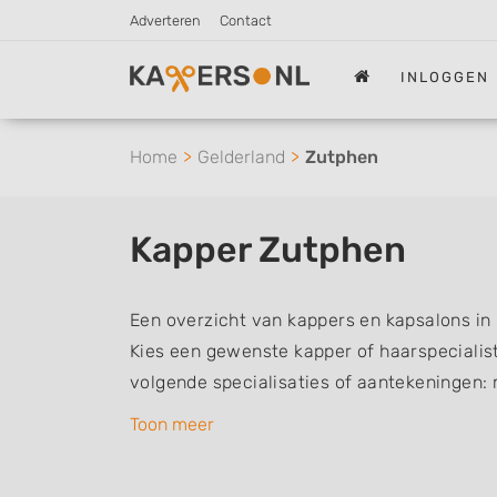
Adverteren
Contact
INLOGGEN
Home
Gelderland
Zutphen
Kapper Zutphen
Een overzicht van kappers en kapsalons in
Kies een gewenste kapper of haarspecialist 
volgende specialisaties of aantekeningen:
vrouwen of dameskapper, kinderkapper, thu
Toon meer
een kapsalon waar u zonder afspraak terec
kappers kunnen uw haren wassen, knippen,