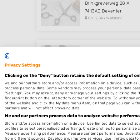
Brinkgreverweg 28 A
7413AC
Deventer
Op 12,84 km afstand
SALON KEIJ MOOI
Uilenesterstraat 6 A
Privacy Settings
7256KD
Keijenborg
Clicking on the "Deny" button retains the default setting of on
Op 13,82 km afstand
We and our partners store and/or access information on a device, such as 
process personal data. Some vendors may process your personal data based 
"Settings". You may accept, deny or manage your settings by clicking the "
fingerprint button on the left bottom corner of the website. To withdraw you
of the website and click the My data menu item, on that page you can with
partners and will not affect browsing data.
Silvan-babershop
We and our partners process data to analyze website performan
Walderstraat 15
Store and/or access information on a device. Use limited data to select adv
7241BH
Lochem
profiles to select personalised advertising. Create profiles to personalise 
Measure advertising performance. Measure content performance. Understan
Op 15,00 km afstand
from different sources. Develop and improve services. Use limited data to 