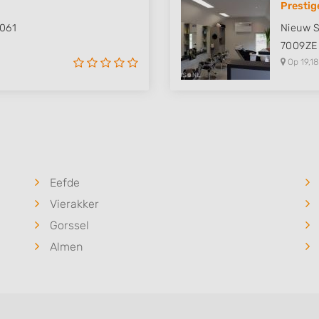
Prestig
 data from different
061
Nieuw S
7009ZE
Op 19,18
Eefde
Vierakker
Gorssel
Almen