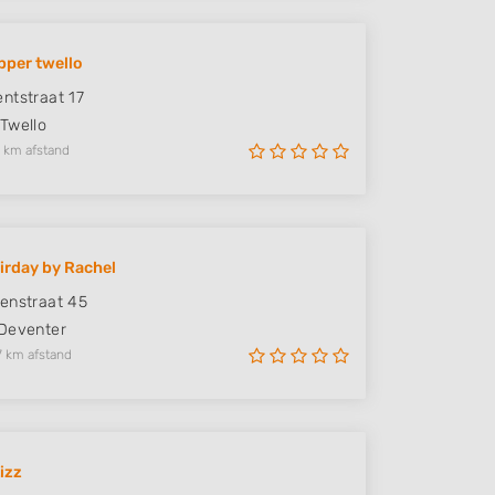
pper twello
ntstraat 17
Twello
 km afstand
rday by Rachel
enstraat 45
Deventer
7 km afstand
izz