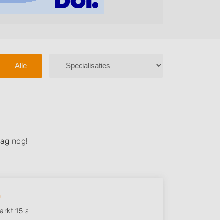
Alle
ag nog!
h
rkt 15 a