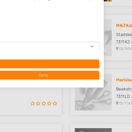
M&J Ka
Stadsk
7311XZ
Op 16,9
Deny
gchelen
Mariska
Beekstr
7311LD
Op 17,63