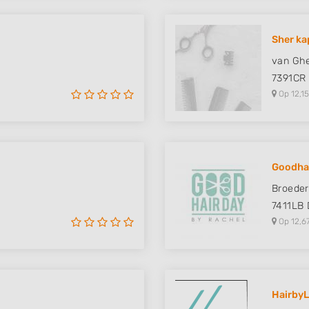
Sher ka
van Ghe
7391CR
Op 12,15
Goodhai
Broeder
7411LB
Op 12,6
HairbyL