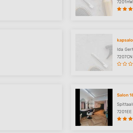
7201HW
kapsalo
Ida Ger
7207CN
Salon 1
Spittaal
7201EE