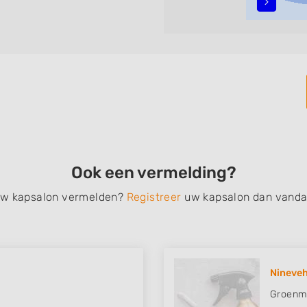
n, opsteken, weave, een
bruidkapsel, make-up &
en, het trimmen van een
 filteren met behulp van de
n in iedere wijk (noord, oost,
Ook een vermelding?
 uw kapsalon vermelden?
Registreer
uw kapsalon dan vanda
Nineve
Groenma