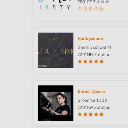
7201CZ
Zutphen
Hairbysimon
Gasthuisstraat 11
7201MN
Zutphen
Barber Jessie
Groenmarkt 39
7201HW
Zutphen