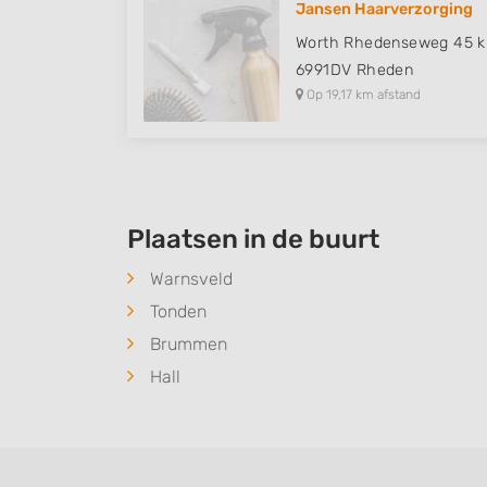
Jansen Haarverzorging
Understand audiences through statistics or combinations of
Worth Rhedenseweg 45 k
sources
6991DV
Rheden
Op 19,17 km afstand
Develop and improve services
Use limited data to select content
IAB Special Features:
Use precise geolocation data
Plaatsen in de buurt
Identify devices based on information actively requested
Warnsveld
Non-IAB processing purposes:
Tonden
Necessary
Brummen
Hall
Performance
Functional
Advertising