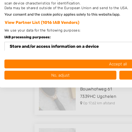
scan device characteristics for identification.
Data may be shared outside of the European Union and send to the USA.
Your consent and the cookie policy applies solely to this website/app.
View Partner List (1016 IAB Vendors)
Shiba Hair and Beauty
We use your data for the following purposes:
Hofveld 107
IAB processing purposes:
7333BK
Apeldoorn
Store and/or access information on a device
Op 16,56 km afstand
Use limited data to select advertising
Accept all
Create profiles for personalised advertising
No, adjust
Haaridee Apeldoorn in U
Use profiles to select personalised advertising
Bouwhofweg 61
Create profiles to personalise content
7339HC
Ugchelen
Op 17,62 km afstand
Use profiles to select personalised content
Measure advertising performance
Measure content performance