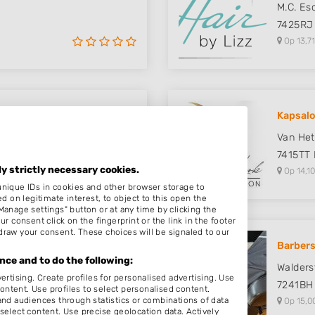
M.C. Es
7425RJ
Op 13,71
Kapsal
Van Het
7415TT
ly strictly necessary cookies.
Op 14,10
unique IDs in cookies and other browser storage to
on legitimate interest, to object to this open the
Manage settings" button or at any time by clicking the
r consent click on the fingerprint or the link in the footer
draw your consent. These choices will be signaled to our
Barbers
ce and to do the following:
Walders
ertising. Create profiles for personalised advertising. Use
7241BH
content. Use profiles to select personalised content.
d audiences through statistics or combinations of data
Op 15,0
select content. Use precise geolocation data. Actively