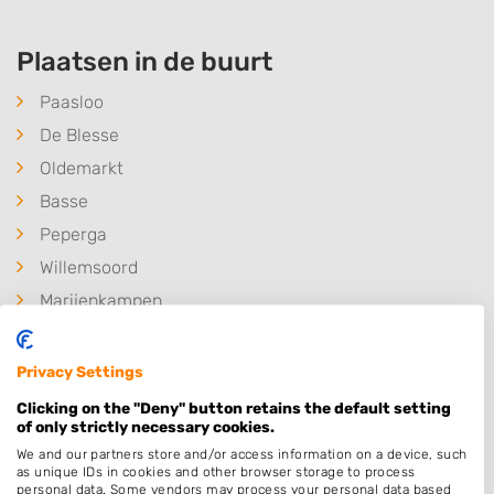
Plaatsen in de buurt
Paasloo
De Blesse
Oldemarkt
Basse
Peperga
Willemsoord
Marijenkampen
De Pol
Steenwijkerwold
Privacy Settings
IJsselham
Clicking on the "Deny" button retains the default setting
of only strictly necessary cookies.
Witte Paarden
We and our partners store and/or access information on a device, such
Steggerda
as unique IDs in cookies and other browser storage to process
personal data. Some vendors may process your personal data based