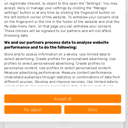
on legitimate interest, to object to this open the "Settings". You may
accept, deny or manage your settings by clicking the "Manage
settings" button or at any time by clicking the fingerprint button on
the left bottom corner of the website. To withdraw your consent click
on the fingerprint or the link in the footer of the website and click the
My data menu item, on that page you can withdraw your consent.
These choices will be signaled to our partners and will not affect
browsing data.
We and our partners process data to analyze website
performance and to do the following:
Store and/or access information on a device. Use limited data to
select advertising. Create profiles for personalised advertising. Use
Nieuw in Blesdijke
profiles to select personalised advertising. Create profiles to
personalise content. Use profiles to select personalised content.
Measure advertising performance. Measure content performance.
Understand audiences through statistics or combinations of data from
Nog geen statistieken beschikbaar.
different sources. Develop and improve services. Use limited data to
select content. Use precise geolocation data. Actively scan device
characteristics for identification.
Data may be shared outside of the European Union and send to the
Accept all
USA.
Your consent and the cookie policy applies solely to this website/app.
No, adjust
Deny
View Partner List (1016 IAB Vendors)
We use your data for the following purposes: