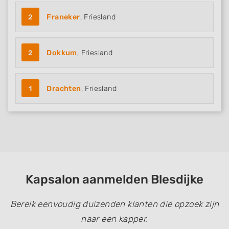
Develop and improve services
2
Franeker
, Friesland
Use limited data to select content
IAB Special Features:
2
Dokkum
, Friesland
Use precise geolocation data
Identify devices based on information
actively requested
1
Drachten
, Friesland
Non-IAB processing purposes:
Necessary
Performance
Functional
Kapsalon aanmelden Blesdijke
Advertising
Bereik eenvoudig duizenden klanten die opzoek zijn
naar een kapper.