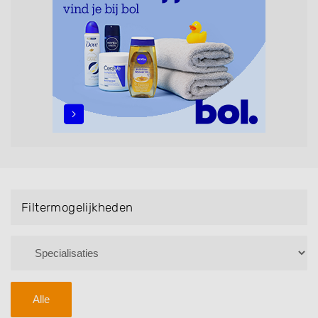
maar ook helpen met extensions, balyage, invlechten,
opsteken, weave, een keratinebehandeling, een
permanent, een bruidkapsel, make-up & visagie,
epileren, schoonheidsbehandelingen, het trimmen van
een baard en pruiken. U kunt de zoekresultaten
filteren met behulp van de specialisatie filter en u
vindt zoekresultaten in iedere wijk (noord, oost, zuid,
west en het centrum) van Blesdijke.
Filtermogelijkheden
Alle