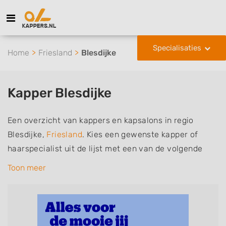
Specialisaties
Home
Friesland
Blesdijke
Kapper Blesdijke
Een overzicht van kappers en kapsalons in regio
Blesdijke,
Friesland
. Kies een gewenste kapper of
haarspecialist uit de lijst met een van de volgende
specialisaties of aantekeningen: mannen of
Toon meer
herenkapper, vrouwen of dameskapper, kinderkapper,
thuiskapper, barber of kies voor een kapsalon waar u
zonder afspraak terecht kunt. De vermelde kappers
kunnen uw haren wassen, knippen, föhnen en kleuren,