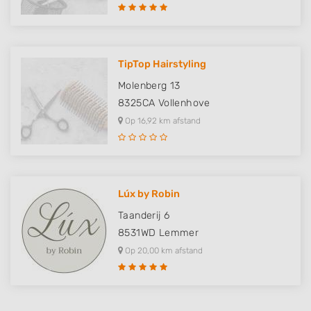
TipTop Hairstyling
Molenberg 13
8325CA
Vollenhove
Op 16,92 km afstand
Lúx by Robin
Taanderij 6
8531WD
Lemmer
Op 20,00 km afstand