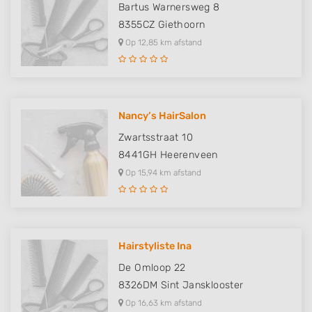
Bartus Warnersweg 8
8355CZ
Giethoorn
Op 12,85 km afstand
Nancy’s HairSalon
Zwartsstraat 10
8441GH
Heerenveen
Op 15,94 km afstand
Hairstyliste Ina
De Omloop 22
8326DM
Sint Jansklooster
Op 16,63 km afstand