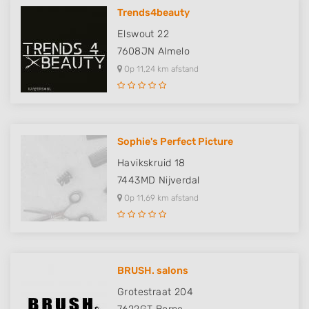
Trends4beauty
Elswout 22
7608JN
Almelo
Op 11,24 km afstand
Sophie's Perfect Picture
Havikskruid 18
7443MD
Nijverdal
Op 11,69 km afstand
BRUSH. salons
Grotestraat 204