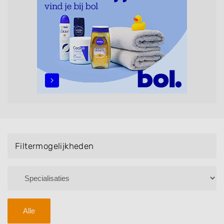
maar ook helpen met extensions, balyage, invlechten,
opsteken, weave, een keratinebehandeling, een
permanent, een bruidkapsel, make-up & visagie,
epileren, schoonheidsbehandelingen, het trimmen van
een baard en pruiken. U kunt de zoekresultaten
filteren met behulp van de specialisatie filter en u
vindt zoekresultaten in iedere wijk (noord, oost, zuid,
west en het centrum) van Enter.
Filtermogelijkheden
Alle