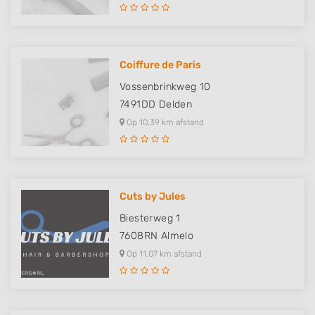
Coiffure de Paris
Vossenbrinkweg 10
7491DD
Delden
Op 10,39 km afstand
Cuts by Jules
Biesterweg 1
7608RN
Almelo
Op 11,07 km afstand