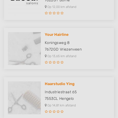
7622GT
Borne
Op 12,00 km afstand
Your Hairline
Koningsweg 8
7672GD
Vriezenveen
Op 13,65 km afstand
Haarstudio Ying
Industriestraat 65
7553CL
Hengelo
Op 14,81 km afstand