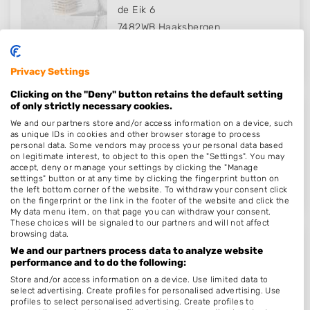
de Eik 6
7482WB
Haaksbergen
Op 18,43 km afstand
Privacy Settings
Clicking on the "Deny" button retains the default setting
of only strictly necessary cookies.
Silvan-babershop
We and our partners store and/or access information on a device, such
as unique IDs in cookies and other browser storage to process
Walderstraat 15
personal data. Some vendors may process your personal data based
on legitimate interest, to object to this open the "Settings". You may
7241BH
Lochem
accept, deny or manage your settings by clicking the "Manage
Op 18,53 km afstand
settings" button or at any time by clicking the fingerprint button on
the left bottom corner of the website. To withdraw your consent click
on the fingerprint or the link in the footer of the website and click the
My data menu item, on that page you can withdraw your consent.
These choices will be signaled to our partners and will not affect
browsing data.
Barbershop Silvan in Lochem
We and our partners process data to analyze website
performance and to do the following:
Walderstraat 15
Store and/or access information on a device. Use limited data to
7241BH
Lochem
select advertising. Create profiles for personalised advertising. Use
profiles to select personalised advertising. Create profiles to
Op 18,53 km afstand