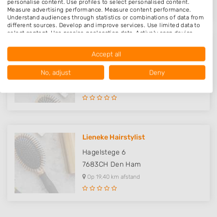
personalise content. Use profiles to select personalised content.
Measure advertising performance. Measure content performance.
Understand audiences through statistics or combinations of data from
different sources. Develop and improve services. Use limited data to
select content. Use precise geolocation data. Actively scan device
characteristics for identification.
Kapsalon gwoon Sanne
Data may be shared outside of the European Union and send to the
Accept all
USA.
Kooiweg 1
Your consent and the cookie policy applies solely to this website/app.
No, adjust
Deny
7683RR
Den Ham
View Partner List (1016 IAB Vendors)
Op 19,24 km afstand
We use your data for the following purposes:
IAB processing purposes:
Store and/or access information on a device
Lieneke Hairstylist
Use limited data to select advertising
Hagelstege 6
Create profiles for personalised advertising
7683CH
Den Ham
Op 19,40 km afstand
Use profiles to select personalised
advertising
Create profiles to personalise content