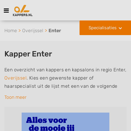
Specialisaties
Home
Overijssel
Enter
Kapper Enter
Een overzicht van kappers en kapsalons in regio Enter,
Overijssel
. Kies een gewenste kapper of
haarspecialist uit de lijst met een van de volgende
specialisaties of aantekeningen: mannen of
Toon meer
herenkapper, vrouwen of dameskapper, kinderkapper,
thuiskapper, barber of kies voor een kapsalon waar u
zonder afspraak terecht kunt. De vermelde kappers
kunnen uw haren wassen, knippen, föhnen en kleuren,