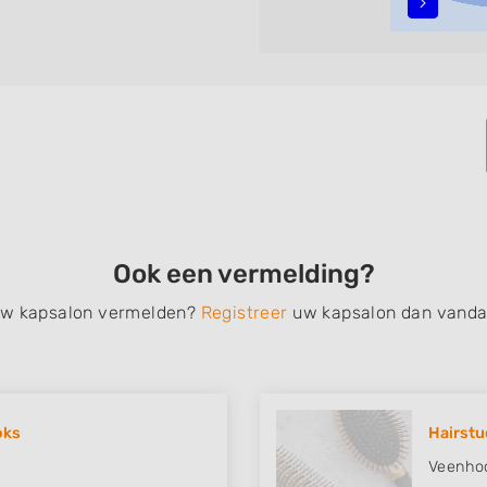
n, opsteken, weave, een
bruidkapsel, make-up &
en, het trimmen van een
 filteren met behulp van de
n in iedere wijk (noord, oost,
ug.
Ook een vermelding?
 uw kapsalon vermelden?
Registreer
uw kapsalon dan vanda
oks
Hairstu
Veenho