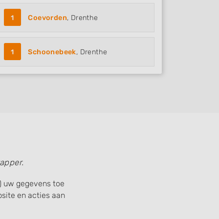
1
Coevorden
, Drenthe
1
Schoonebeek
, Drenthe
apper.
s) uw gegevens toe
ite en acties aan