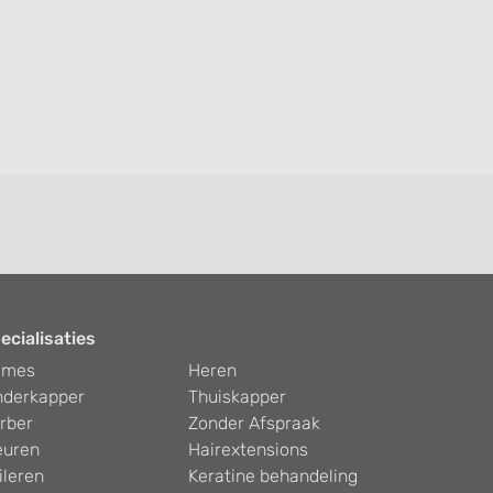
ecialisaties
ames
Heren
nderkapper
Thuiskapper
rber
Zonder Afspraak
euren
Hairextensions
ileren
Keratine behandeling