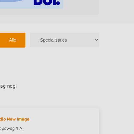
Alle
ag nog!
dio New Image
opsweg 1 A