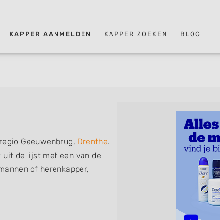
KAPPER AANMELDEN
KAPPER ZOEKEN
BLOG
g
n regio Geeuwenbrug,
Drenthe
.
uit de lijst met een van de
 mannen of herenkapper,
iskapper, barber of kies voor
ht kunt. De vermelde
 föhnen en kleuren, maar ook