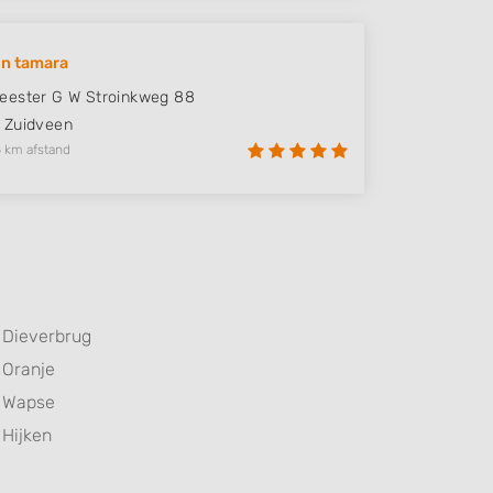
on tamara
ester G W Stroinkweg 88
Zuidveen
 km afstand
Dieverbrug
Oranje
Wapse
Hijken