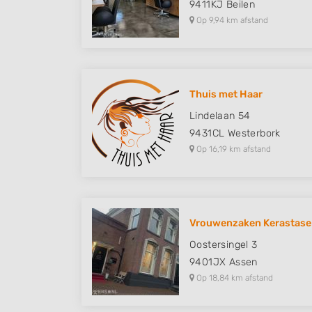
9411KJ
Beilen
Op 9,94 km afstand
Thuis met Haar
Lindelaan 54
9431CL
Westerbork
Op 16,19 km afstand
Vrouwenzaken Kerastase
Oostersingel 3
9401JX
Assen
Op 18,84 km afstand