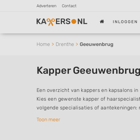
Adverteren
Contact
INLOGGEN
Home
Drenthe
Geeuwenbrug
Kapper Geeuwenbru
Een overzicht van kappers en kapsalons i
Kies een gewenste kapper of haarspecialist 
volgende specialisaties of aantekeningen:
vrouwen of dameskapper, kinderkapper, thu
Toon meer
een kapsalon waar u zonder afspraak terec
kappers kunnen uw haren wassen, knippen,