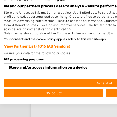
We and our partners process data to analyze website performan
Store and/or access information on a device. Use limited data to select adv
profiles to select personalised advertising. Create profiles to personalise 
Measure advertising performance. Measure content performance. Understan
from different sources. Develop and improve services. Use limited data to 
scan device characteristics for identification.
Data may be shared outside of the European Union and send to the USA.
Your consent and the cookie policy applies solely to this website/app.
View Partner List (1016 IAB Vendors)
Nieuw in Geeuwenbrug
We use your data for the following purposes:
IAB processing purposes:
Nog geen statistieken beschikbaar.
Store and/or access information on a device
Use limited data to select advertising
Accept all
Create profiles for personalised advertising
No, adjust
Use profiles to select personalised advertising
Create profiles to personalise content