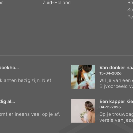
nd
Zuid-Holland
Br
Sc
Pe
boekho...
Van donker naar
15-04-2026
klanten bezig zijn. Niet
Wil je van een
Bijvoorbeeld v
g al...
Een kapper kie
04-11-2025
mt er ineens veel op je af.
Op je trouwdag
versie van jezel