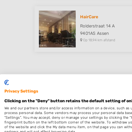
HairCare
Rolderstraat 14 A
9401AS
Assen
Op 18,94 km afstand
Plaatsen in de buurt
Diever
Privacy Settings
Dwingeloo
Clicking on the "Deny" button retains the default setting of on
Wittelte
We and our partners store and/or access information on a device, such as 
process personal data. Some vendors may process your personal data based 
Doldersum
"Settings". You may accept, deny or manage your settings by clicking the "
fingerprint button on the left bottom corner of the website. To withdraw you
of the website and click the My data menu item, on that page you can with
partners and will not affect browsing data.