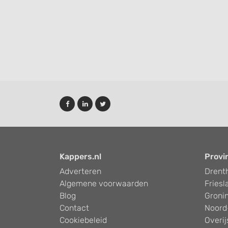
Functional
Advertising
Kappers.nl
Provi
Adverteren
Drent
Algemene voorwaarden
Friesl
Blog
Groni
Contact
Noord
Cookiebeleid
Overij