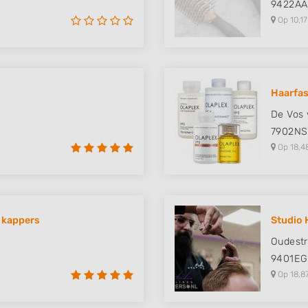
9422AA
Op 10,17
Haarfa
De Vos 
7902NS
Op 18,4
 kappers
Studio 
Oudestr
9401EG
Op 18,8