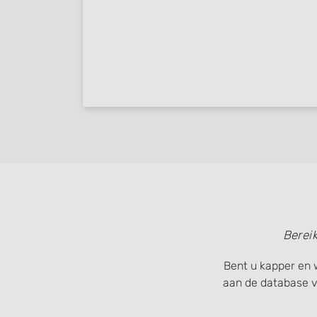
Use profiles to select personalised content
Measure advertising performance
Measure content performance
Understand audiences through statistics or combinations of
sources
Develop and improve services
Use limited data to select content
IAB Special Features:
Use precise geolocation data
Berei
Identify devices based on information actively requested
Bent u kapper en 
Non-IAB processing purposes:
aan de database 
Necessary
Performance