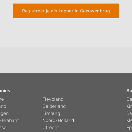
Registreer je als kapper in Geeuwenbrug
ncies
Sp
he
Flevoland
D
and
Gelderland
Ki
ngen
Limburg
Ba
-Brabant
Noord-Holland
Kl
ssel
Utrecht
Ep