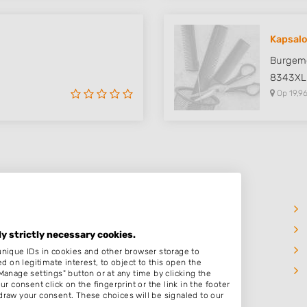
Kapsal
Burgeme
8343XL
Op 19,96
Hoogersmilde
Oude Willem
ly strictly necessary cookies.
Wateren
unique IDs in cookies and other browser storage to
on legitimate interest, to object to this open the
Appelscha
Manage settings" button or at any time by clicking the
r consent click on the fingerprint or the link in the footer
draw your consent. These choices will be signaled to our