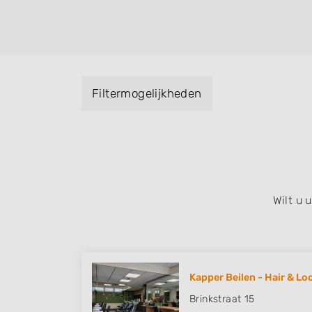
helpen met extensions, balyage, invlechte
keratinebehandeling, een permanent, een 
visagie, epileren, schoonheidsbehandeling
baard en pruiken. U kunt de zoekresultaten
specialisatie filter en u vindt zoekresultate
Filtermogelijkheden
zuid, west en het centrum) van Geeuwenbr
Wilt u
Kapper Beilen - Hair & Lo
Brinkstraat 15