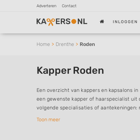
Adverteren
Contact
INLOGGEN
Home
Drenthe
Roden
Kapper Roden
Een overzicht van kappers en kapsalons in
een gewenste kapper of haarspecialist uit 
volgende specialisaties of aantekeningen:
vrouwen of dameskapper, kinderkapper, thu
Toon meer
een kapsalon waar u zonder afspraak terec
kappers kunnen uw haren wassen, knippen,