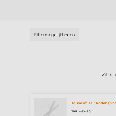
helpen met extensions, balyage, invlechte
keratinebehandeling, een permanent, een 
visagie, epileren, schoonheidsbehandeling
baard en pruiken. U kunt de zoekresultaten
specialisatie filter en u vindt zoekresultate
Filtermogelijkheden
zuid, west en het centrum) van Roden.
Wilt u
House of Hair Roden ( vo
Nieuweweg 1