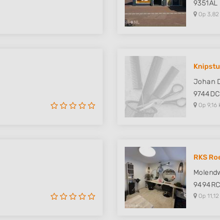
9351AL
Op 3,82
Knipstu
Johan D
9744DC
Op 9,16 
RKS Roe
Molendw
9494R
Op 11,12