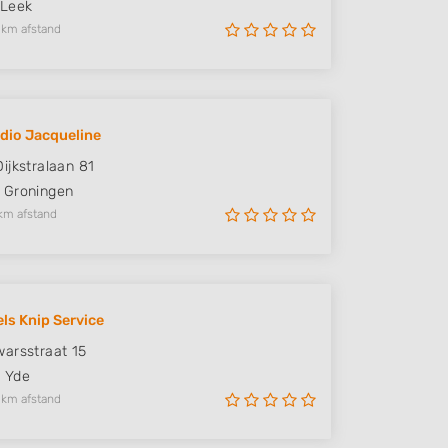
Leek
 km afstand
dio Jacqueline
ijkstralaan 81
Groningen
km afstand
ls Knip Service
arsstraat 15
C
Yde
 km afstand