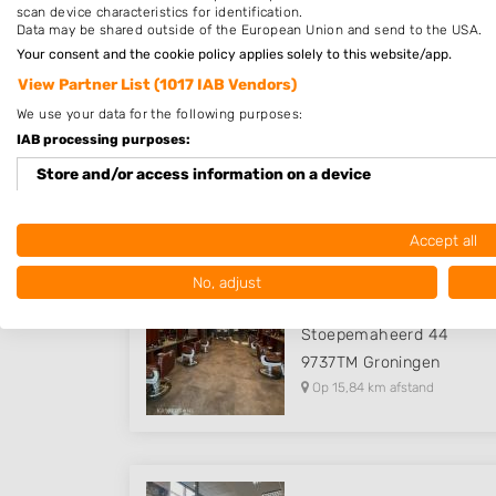
scan device characteristics for identification.
Data may be shared outside of the European Union and send to the USA.
Your consent and the cookie policy applies solely to this website/app.
View Partner List (1017 IAB Vendors)
Rianne's haarmode
We use your data for the following purposes:
Bakkeveensterweg 14 C
IAB processing purposes:
8434NP
Waskemeer
Store and/or access information on a device
Op 13,38 km afstand
Use limited data to select advertising
Accept all
Create profiles for personalised advertising
No, adjust
Kapper Groningen Beijum -
Use profiles to select personalised advertising
Stoepemaheerd 44
Create profiles to personalise content
9737TM
Groningen
Op 15,84 km afstand
Use profiles to select personalised content
Measure advertising performance
Measure content performance