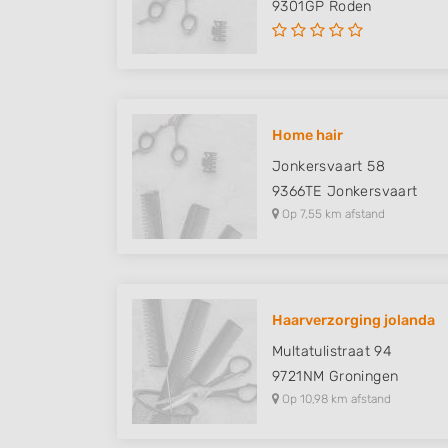
9301GP
Roden
Home hair
Jonkersvaart 58
9366TE
Jonkersvaart
Op 7,55 km afstand
Haarverzorging jolanda
Multatulistraat 94
9721NM
Groningen
Op 10,98 km afstand