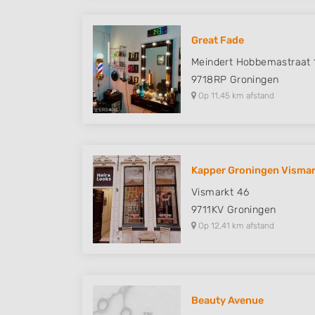
Great Fade
Meindert Hobbemastraat 
9718RP
Groningen
Op 11,45 km afstand
Kapper Groningen Vismark
Vismarkt 46
9711KV
Groningen
Op 12,41 km afstand
Beauty Avenue