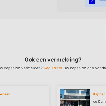
n, opsteken, weave, een
bruidkapsel, make-up &
en, het trimmen van een
 filteren met behulp van de
n in iedere wijk (noord, oost,
Ook een vermelding?
 uw kapsalon vermelden?
Registreer
uw kapsalon dan vanda
orheen..
Kapper 
de Dam