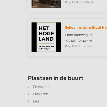
Op 18,14 km afstand
Schoonheidsinstituut Het
Plantsoenweg 13
9771AC
Sauwerd
Op 18,46 km afstand
Plaatsen in de buurt
Foxwolde
Lieveren
Leek