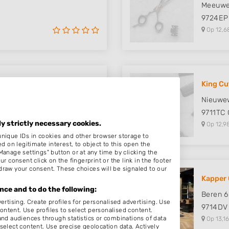
Meeuwe
9724EP
Op 12,6
King Cu
Nieuwe
9711TC
ly strictly necessary cookies.
Op 12,9
unique IDs in cookies and other browser storage to
on legitimate interest, to object to this open the
Manage settings" button or at any time by clicking the
r consent click on the fingerprint or the link in the footer
draw your consent. These choices will be signaled to our
2 - Hai..
Kapper 
ce and to do the following:
Beren 6
ertising. Create profiles for personalised advertising. Use
9714DV
content. Use profiles to select personalised content.
d audiences through statistics or combinations of data
Op 13,16
select content. Use precise geolocation data. Actively