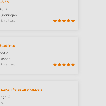
 & Zo
248 B
Groningen
4 km afstand
Headlines
aat 3
Assen
7 km afstand
nzaken Kerastase kappers
ingel 3
Assen