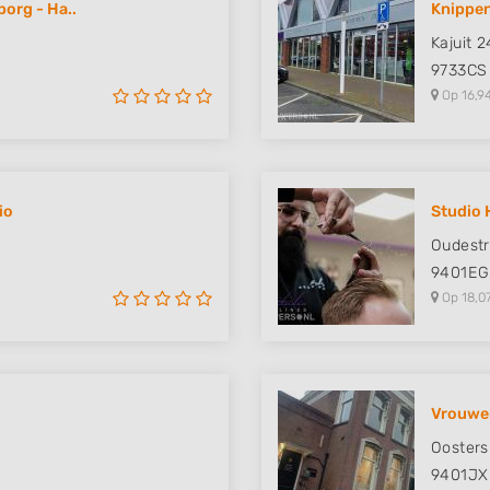
org - Ha..
Knippen
 data from different
Kajuit 
9733CS
Op 16,9
io
Studio 
Oudestr
9401EG
Op 18,0
Vrouwe
Oosters
9401JX