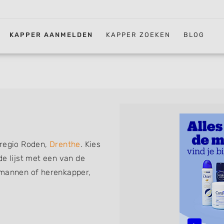
KAPPER AANMELDEN
KAPPER ZOEKEN
BLOG
 regio Roden,
Drenthe
. Kies
de lijst met een van de
 mannen of herenkapper,
iskapper, barber of kies voor
ht kunt. De vermelde
 föhnen en kleuren, maar ook