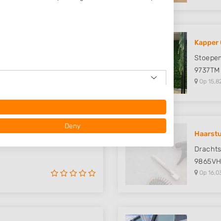
Kapper 
Stoepe
9737TM
Op 15,8
Deny
 Hair..
Haarst
Dracht
9865V
Op 16,0