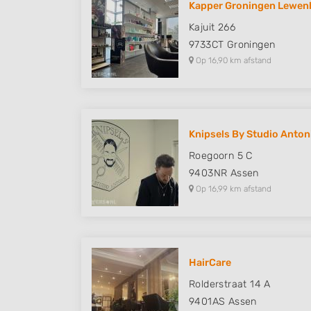
Kapper Groningen Lewenb
Understand audiences through statistics or combinations of
Kajuit 266
sources
9733CT
Groningen
Op 16,90 km afstand
Develop and improve services
Use limited data to select content
IAB Special Features:
Knipsels By Studio Anton
Use precise geolocation data
Roegoorn 5 C
Identify devices based on information actively requested
9403NR
Assen
Op 16,99 km afstand
Non-IAB processing purposes:
Necessary
Performance
HairCare
Functional
Rolderstraat 14 A
Advertising
9401AS
Assen