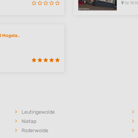
Op 18,3
 Hogela..
Leutingewolde
Nietap
Roderwolde