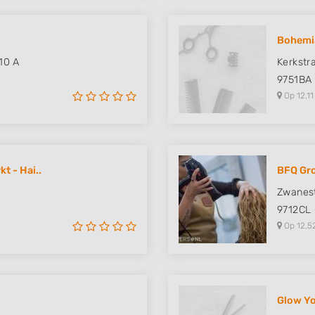
Bohemi
10 A
Kerkstr
9751BA
Op 12,11
t - Hai..
BFQ Gr
Zwanest
9712CL
Op 12,5
Glow Yo