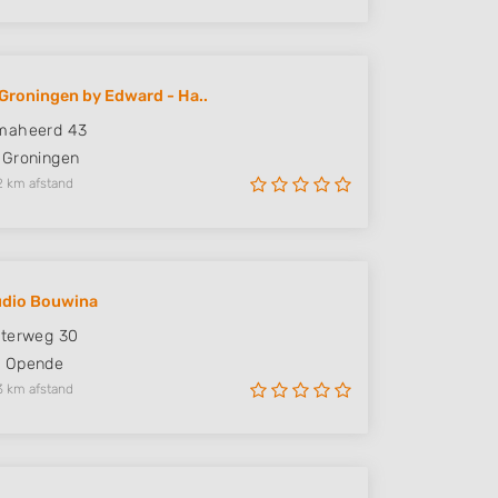
Groningen by Edward - Ha..
maheerd 43
Groningen
2 km afstand
udio Bouwina
sterweg 30
H
Opende
3 km afstand