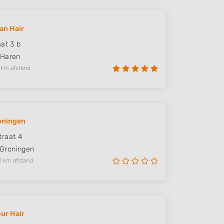
an Hair
aat 3 b
Haren
 km afstand
oningen
raat 4
Groningen
2 km afstand
ur Hair