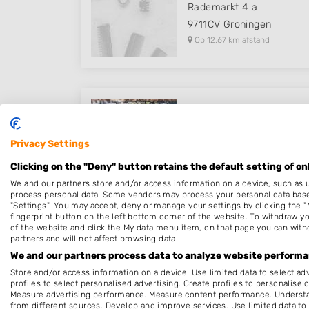
Rademarkt 4 a
9711CV
Groningen
Op 12,67 km afstand
Capelli haarmode
Steentilstraat 16
Privacy Settings
9711GM
Groningen
Clicking on the "Deny" button retains the default setting of on
Op 12,71 km afstand
We and our partners store and/or access information on a device, such as 
process personal data. Some vendors may process your personal data based 
"Settings". You may accept, deny or manage your settings by clicking the "
fingerprint button on the left bottom corner of the website. To withdraw you
of the website and click the My data menu item, on that page you can with
partners and will not affect browsing data.
Kapper Groningen Beren 6
We and our partners process data to analyze website performan
Beren 62
Store and/or access information on a device. Use limited data to select adv
9714DV
Groningen
profiles to select personalised advertising. Create profiles to personalise 
Measure advertising performance. Measure content performance. Understan
Op 13,12 km afstand
from different sources. Develop and improve services. Use limited data to 