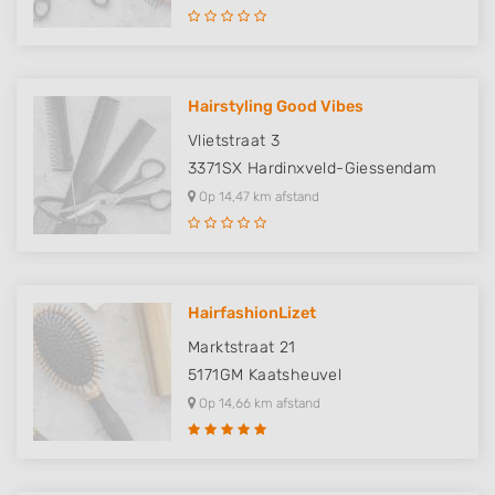
Hairstyling Good Vibes
Vlietstraat 3
3371SX
Hardinxveld-Giessendam
Op 14,47 km afstand
HairfashionLizet
Marktstraat 21
5171GM
Kaatsheuvel
Op 14,66 km afstand