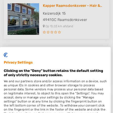
Kapper Raamsdonksveer - Hair &..
Keizersdijk 15
4941GC
Raamsdonksveer
Op 15,03 km afstand
Kapper Zaltbommel - Hair & Look..
Boschstraat 40
Privacy Settings
5301AE
Zaltbommel
Clicking on the "Deny" button retains the default setting
Op 15,19 km afstand
of only strictly necessary cookies.
We and our partners store and/or access information on a device, such
as unique IDs in cookies and other browser storage to process
personal data. Some vendors may process your personal data based
on legitimate interest, to object to this open the "Settings". You may
accept, deny or manage your settings by clicking the "Manage
Hair by Mandy
settings" button or at any time by clicking the fingerprint button on
the left bottom corner of the website. To withdraw your consent click
Dagpauwoog 5
on the fingerprint or the link in the footer of the website and click the