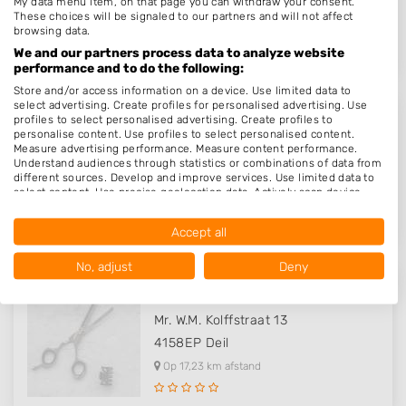
My data menu item, on that page you can withdraw your consent.
5251GW
Vlijmen
These choices will be signaled to our partners and will not affect
Op 15,49 km afstand
browsing data.
We and our partners process data to analyze website
performance and to do the following:
Store and/or access information on a device. Use limited data to
select advertising. Create profiles for personalised advertising. Use
profiles to select personalised advertising. Create profiles to
Chelina's
personalise content. Use profiles to select personalised content.
Measure advertising performance. Measure content performance.
Lijndraaiersteeg 2
Understand audiences through statistics or combinations of data from
4931DP
Geertruidenberg
different sources. Develop and improve services. Use limited data to
select content. Use precise geolocation data. Actively scan device
Op 15,62 km afstand
characteristics for identification.
Data may be shared outside of the European Union and send to the
Accept all
USA.
Your consent and the cookie policy applies solely to this website/app.
No, adjust
Deny
View Partner List (1016 IAB Vendors)
Lookz by Janneke
We use your data for the following purposes:
Mr. W.M. Kolffstraat 13
IAB processing purposes:
4158EP
Deil
Store and/or access information on a device
Op 17,23 km afstand
Use limited data to select advertising