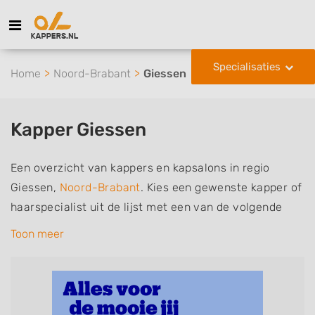
Specialisaties
Home
Noord-Brabant
Giessen
Kapper Giessen
Een overzicht van kappers en kapsalons in regio
Giessen,
Noord-Brabant
. Kies een gewenste kapper of
haarspecialist uit de lijst met een van de volgende
specialisaties of aantekeningen: mannen of
Toon meer
herenkapper, vrouwen of dameskapper, kinderkapper,
thuiskapper, barber of kies voor een kapsalon waar u
zonder afspraak terecht kunt. De vermelde kappers
kunnen uw haren wassen, knippen, föhnen en kleuren,