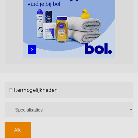
maar ook helpen met extensions, balyage, invlechten,
opsteken, weave, een keratinebehandeling, een
permanent, een bruidkapsel, make-up & visagie,
epileren, schoonheidsbehandelingen, het trimmen van
een baard en pruiken. U kunt de zoekresultaten
filteren met behulp van de specialisatie filter en u
vindt zoekresultaten in iedere wijk (noord, oost, zuid,
west en het centrum) van Giessen.
Filtermogelijkheden
Alle