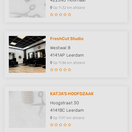
4223NJ
Hoornaar
Op 11,32 km afstand
FreshCut Studio
Westwal 8
4141AP
Leerdam
Op 11,86 km afstand
KATJA'S HOOFDZAAK
Hoogstraat 30
4141BC
Leerdam
Op 11,97 km afstand