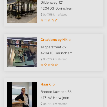
Gildenweg 121
4204GG
Gorinchem
Op 7,58 km afstand
Creations by Nikie
Tapperstraat 69
4204TS
Gorinchem
Op 7,79 km afstand
HaarKlip
Breede Kampen 56
4171AV
Herwijnen
Op 7,92 km afstand