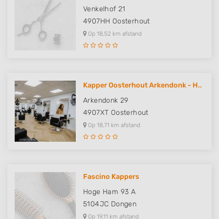
Venkelhof 21
Use precise geolocation data
4907HH
Oosterhout
Identify devices based on information
Op 18,52 km afstand
actively requested
Non-IAB processing purposes:
Necessary
Kapper Oosterhout Arkendonk - H..
Performance
Arkendonk 29
Functional
4907XT
Oosterhout
Op 18,71 km afstand
Advertising
Fascino Kappers
Hoge Ham 93 A
5104JC
Dongen
Op 19,11 km afstand