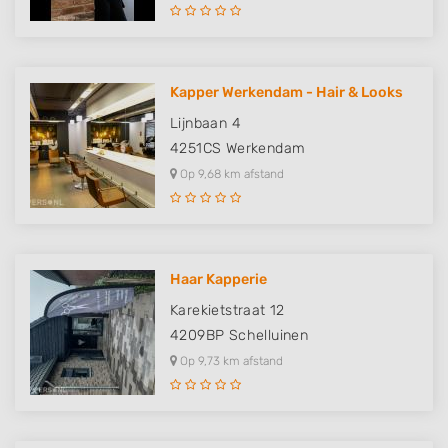
Kapper Werkendam - Hair & Looks
Lijnbaan 4
4251CS
Werkendam
Op 9,68 km afstand
Haar Kapperie
Karekietstraat 12
4209BP
Schelluinen
Op 9,73 km afstand