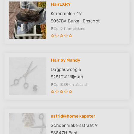
HairLXRY
Korenmolen 49
5057BA
Berkel-Enschot
Op 12,11 km afstand
Hair by Mandy
Dagpauwoog 5
5251GW
Vlijmen
Op 13,38 km afstand
astrid@home kapster
Schoenmakersstraat 9
5684ZH
Best