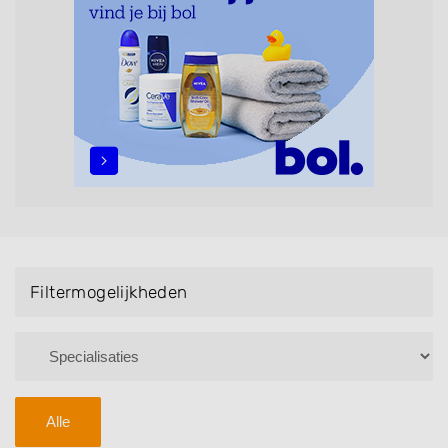
maar ook helpen met extensions, balyage, invlechten,
opsteken, weave, een keratinebehandeling, een
permanent, een bruidkapsel, make-up & visagie,
epileren, schoonheidsbehandelingen, het trimmen van
een baard en pruiken. U kunt de zoekresultaten
filteren met behulp van de specialisatie filter en u
vindt zoekresultaten in iedere wijk (noord, oost, zuid,
west en het centrum) van Boxtel.
Filtermogelijkheden
Alle