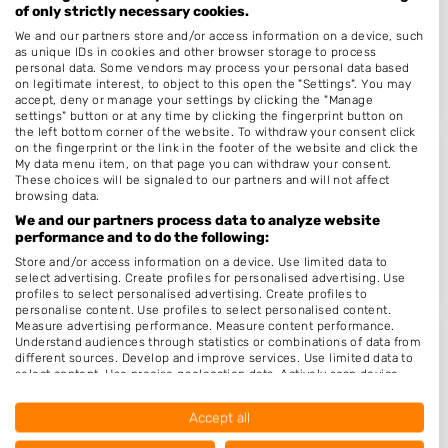
of only strictly necessary cookies.
Hilvarenbeekseweg 60
5022GC
Tilburg
We and our partners store and/or access information on a device, such
as unique IDs in cookies and other browser storage to process
Op 15,90 km afstand
personal data. Some vendors may process your personal data based
on legitimate interest, to object to this open the "Settings". You may
accept, deny or manage your settings by clicking the "Manage
settings" button or at any time by clicking the fingerprint button on
the left bottom corner of the website. To withdraw your consent click
on the fingerprint or the link in the footer of the website and click the
My data menu item, on that page you can withdraw your consent.
Kapper Drunen - Hair & Looks
These choices will be signaled to our partners and will not affect
browsing data.
Stationsstraat 23
We and our partners process data to analyze website
5151HA
Drunen
performance and to do the following:
Op 15,93 km afstand
Store and/or access information on a device. Use limited data to
select advertising. Create profiles for personalised advertising. Use
profiles to select personalised advertising. Create profiles to
personalise content. Use profiles to select personalised content.
Measure advertising performance. Measure content performance.
Understand audiences through statistics or combinations of data from
Kapper Said
different sources. Develop and improve services. Use limited data to
select content. Use precise geolocation data. Actively scan device
Verdiplein 99
characteristics for identification.
Data may be shared outside of the European Union and send to the
5049NR
Tilburg
Accept all
USA.
Op 16,16 km afstand
Your consent and the cookie policy applies solely to this website/app.