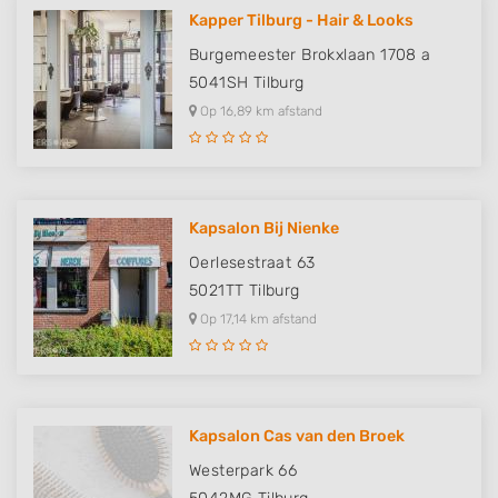
Understand audiences through statistics
or combinations of data from different
Kapper Tilburg - Hair & Looks
sources
Burgemeester Brokxlaan 1708 a
5041SH
Tilburg
Develop and improve services
Op 16,89 km afstand
Use limited data to select content
IAB Special Features:
Use precise geolocation data
Kapsalon Bij Nienke
Identify devices based on information
Oerlesestraat 63
actively requested
5021TT
Tilburg
Non-IAB processing purposes:
Op 17,14 km afstand
Necessary
Performance
Functional
Kapsalon Cas van den Broek
Westerpark 66
Advertising