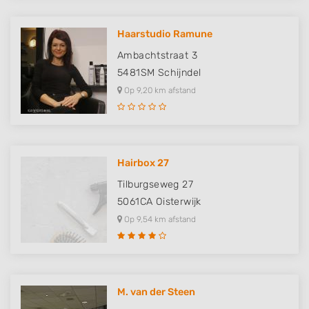
Haarstudio Ramune
Ambachtstraat 3
5481SM
Schijndel
Op 9,20 km afstand
Hairbox 27
Tilburgseweg 27
5061CA
Oisterwijk
Op 9,54 km afstand
M. van der Steen