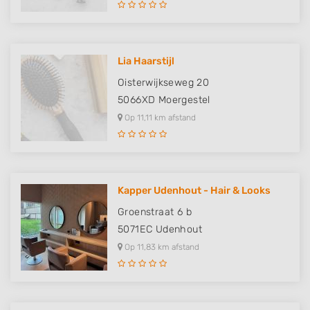
Lia Haarstijl
Oisterwijkseweg 20
5066XD
Moergestel
Op 11,11 km afstand
Kapper Udenhout - Hair & Looks
Groenstraat 6 b
5071EC
Udenhout
Op 11,83 km afstand