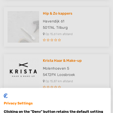
Hip & Zo kappers
Havendijk 61
5017AL
Tilburg
Op 15,61 km afstand
Krista Haar & Make-up
Molenhoeven 5
5472PX
Loosbroek
Op 15,87 km afstand
Privacy Settings
Kapper Tilburg ETZ - Hair & Loo..
Clicking on the "Deny" button retains the default setting