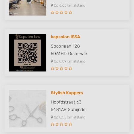
Op 6,65 km afstand
kapsalon ISSA
Spoorlaan 128
5061HD
Oisterwijk
Op 8,09 km afstand
Stylish Kappers
Hoofdstraat 63
5481AB
Schijndel
Op 8,55 km afstand