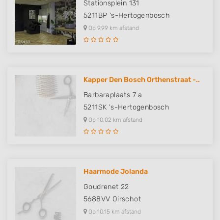
Stationsplein 131
5211BP
's-Hertogenbosch
Op 9,99 km afstand
Kapper Den Bosch Orthenstraat -..
Barbaraplaats 7 a
5211SK
's-Hertogenbosch
Op 10,02 km afstand
Haarmode Jolanda
Goudrenet 22
5688VV
Oirschot
Op 10,15 km afstand