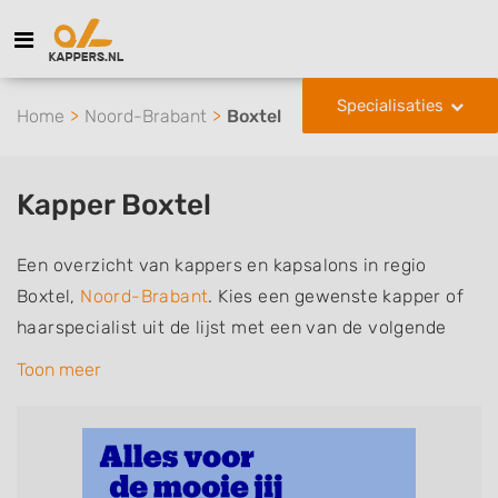
Specialisaties
Home
Noord-Brabant
Boxtel
Kapper Boxtel
Een overzicht van kappers en kapsalons in regio
Boxtel,
Noord-Brabant
. Kies een gewenste kapper of
haarspecialist uit de lijst met een van de volgende
specialisaties of aantekeningen: mannen of
Toon meer
herenkapper, vrouwen of dameskapper, kinderkapper,
thuiskapper, barber of kies voor een kapsalon waar u
zonder afspraak terecht kunt. De vermelde kappers
kunnen uw haren wassen, knippen, föhnen en kleuren,