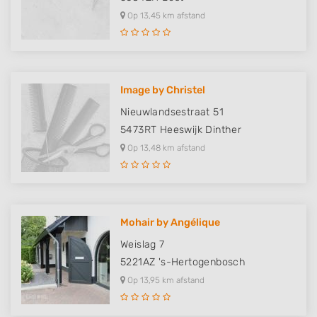
Op 13,45 km afstand
Image by Christel
Nieuwlandsestraat 51
5473RT
Heeswijk Dinther
Op 13,48 km afstand
Mohair by Angélique
Weislag 7
5221AZ
's-Hertogenbosch
Op 13,95 km afstand