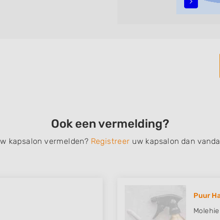
n, opsteken, weave, een
bruidkapsel, make-up &
en, het trimmen van een
 filteren met behulp van de
n in iedere wijk (noord, oost,
.
Ook een vermelding?
 uw kapsalon vermelden?
Registreer
uw kapsalon dan vanda
Puur Ha
Molehi