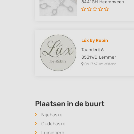
8441GH
Heerenveen
Lúx by Robin
Taanderij 6
8531WD
Lemmer
Op 17,67 km afstand
Plaatsen in de buurt
Nijehaske
Oudehaske
Luinjeberd