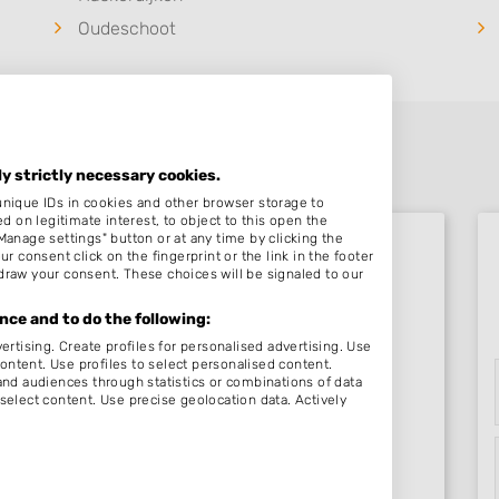
Oudeschoot
ly strictly necessary cookies.
unique IDs in cookies and other browser storage to
on legitimate interest, to object to this open the
Manage settings" button or at any time by clicking the
r consent click on the fingerprint or the link in the footer
draw your consent. These choices will be signaled to our
Beoordelingen Heerenveen
ce and to do the following:
ertising. Create profiles for personalised advertising. Use
content. Use profiles to select personalised content.
Nog geen statistieken beschikbaar.
d audiences through statistics or combinations of data
select content. Use precise geolocation data. Actively