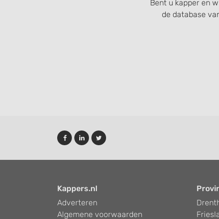
Bent u kapper en w
Develop and improve services
de database va
Use limited data to select content
IAB Special Features:
Use precise geolocation data
Identify devices based on information actively requested
Non-IAB processing purposes:
Necessary
Performance
Functional
Advertising
Kappers.nl
Provi
Adverteren
Drent
Algemene voorwaarden
Friesl