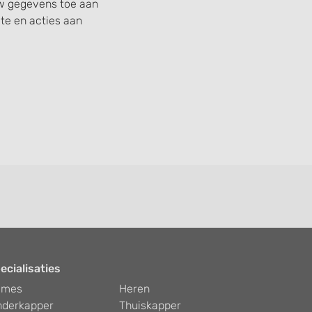
uw gegevens toe aan
e en acties aan
ecialisaties
ames
Heren
nderkapper
Thuiskapper