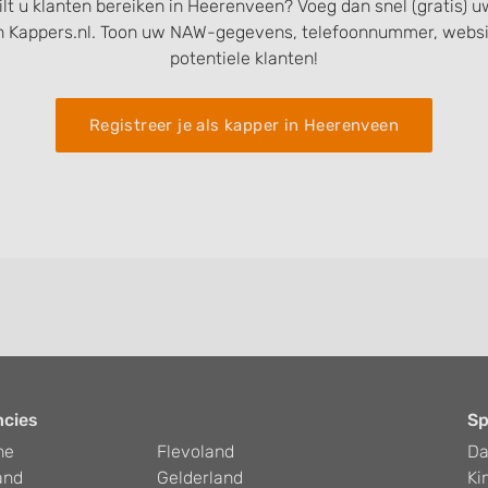
ilt u klanten bereiken in Heerenveen? Voeg dan snel (gratis) 
n Kappers.nl. Toon uw NAW-gegevens, telefoonnummer, websit
potentiele klanten!
Registreer je als kapper in Heerenveen
ncies
Sp
he
Flevoland
D
and
Gelderland
Ki