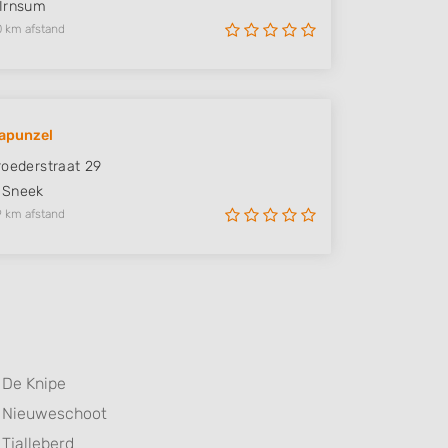
Irnsum
0 km afstand
apunzel
roederstraat 29
Sneek
9 km afstand
De Knipe
Nieuweschoot
Tjalleberd