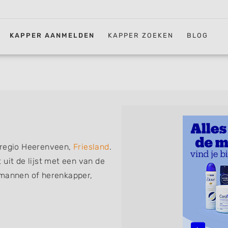
KAPPER AANMELDEN
KAPPER ZOEKEN
BLOG
 regio Heerenveen,
Friesland
.
uit de lijst met een van de
 mannen of herenkapper,
iskapper, barber of kies voor
ht kunt. De vermelde
 föhnen en kleuren, maar ook