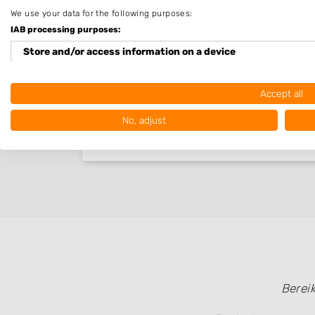
We use your data for the following purposes:
IAB processing purposes:
Store and/or access information on a device
Use limited data to select advertising
Accept all
Create profiles for personalised advertising
No, adjust
Use profiles to select personalised advertising
Create profiles to personalise content
Use profiles to select personalised content
Measure advertising performance
Measure content performance
Understand audiences through statistics or combinations of
Berei
sources