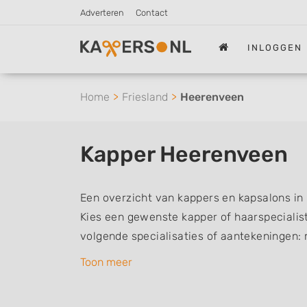
Adverteren
Contact
INLOGGEN
Home
Friesland
Heerenveen
Kapper Heerenveen
Een overzicht van kappers en kapsalons in
Kies een gewenste kapper of haarspecialist 
volgende specialisaties of aantekeningen:
vrouwen of dameskapper, kinderkapper, thu
Toon meer
een kapsalon waar u zonder afspraak terec
kappers kunnen uw haren wassen, knippen,