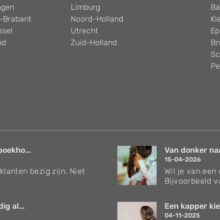
ngen
Limburg
Ba
-Brabant
Noord-Holland
Kl
ssel
Utrecht
Ep
nd
Zuid-Holland
Br
Sc
Pe
boekho...
Van donker naar
15-04-2026
klanten bezig zijn. Niet
Wil je van een
Bijvoorbeeld v
g al...
Een kapper kie
04-11-2025