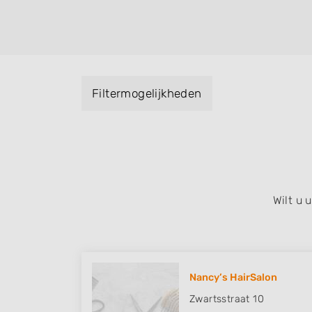
helpen met extensions, balyage, invlechte
keratinebehandeling, een permanent, een 
visagie, epileren, schoonheidsbehandeling
baard en pruiken. U kunt de zoekresultaten
specialisatie filter en u vindt zoekresultate
Filtermogelijkheden
zuid, west en het centrum) van Heerenveen
Wilt u
Nancy’s HairSalon
Zwartsstraat 10