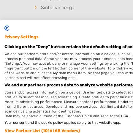
Sintjohannesga
Privacy Settings
Clicking on the "Deny" button retains the default setting of on
We and our partners store and/or access information on a device, such as 
process personal data. Some vendors may process your personal data based 
"Settings". You may accept, deny or manage your settings by clicking the "
fingerprint button on the left bottom corner of the website. To withdraw you
of the website and click the My data menu item, on that page you can with
partners and will not affect browsing data.
Nieuw in Heerenveen
We and our partners process data to analyze website performan
Store and/or access information on a device. Use limited data to select adv
profiles to select personalised advertising. Create profiles to personalise 
Nancy’s HairSalon
Measure advertising performance. Measure content performance. Understan
Heerenveen, Friesland
from different sources. Develop and improve services. Use limited data to 
29-06-2020
scan device characteristics for identification.
Data may be shared outside of the European Union and send to the USA.
Your consent and the cookie policy applies solely to this website/app.
View Partner List (1016 IAB Vendors)