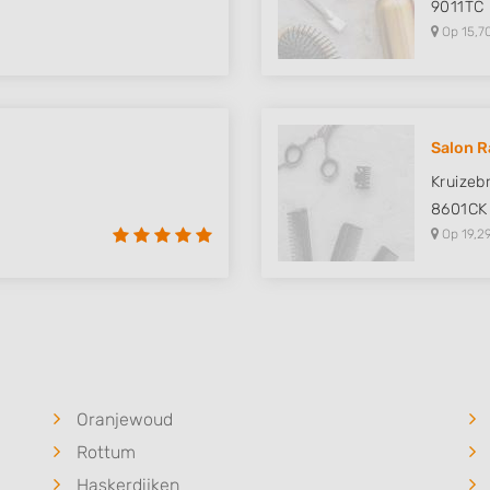
9011TC
Op 15,7
Salon R
Kruizeb
8601CK
Op 19,2
Oranjewoud
Rottum
Haskerdijken