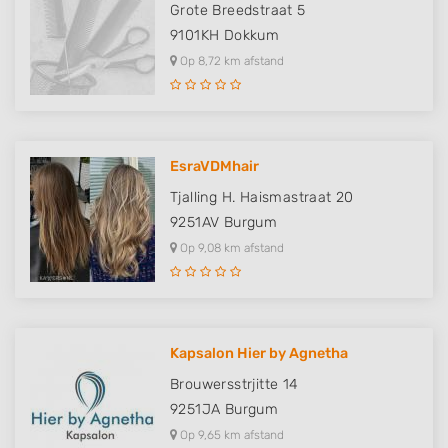
Grote Breedstraat 5
9101KH
Dokkum
Op 8,72 km afstand
EsraVDMhair
Tjalling H. Haismastraat 20
9251AV
Burgum
Op 9,08 km afstand
Kapsalon Hier by Agnetha
Brouwersstrjitte 14
9251JA
Burgum
Op 9,65 km afstand