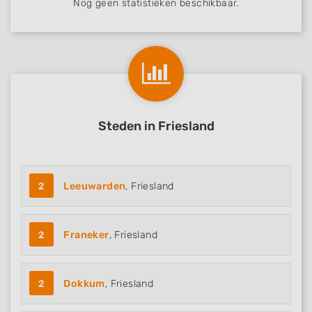
Nog geen statistieken beschikbaar.
Use profiles to select personalised content
Measure advertising performance
Measure content performance
Understand audiences through statistics
or combinations of data from different
sources
Steden in Friesland
Develop and improve services
Use limited data to select content
2
Leeuwarden
, Friesland
IAB Special Features:
Use precise geolocation data
2
Franeker
, Friesland
Identify devices based on information
actively requested
Non-IAB processing purposes:
2
Dokkum
, Friesland
Necessary