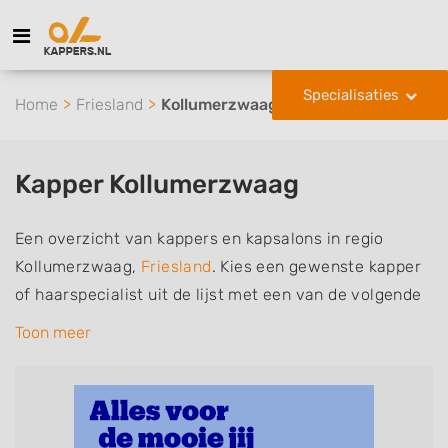
Specialisaties
Home
Friesland
Kollumerzwaag
Kapper Kollumerzwaag
Een overzicht van kappers en kapsalons in regio
Kollumerzwaag,
Friesland
. Kies een gewenste kapper
of haarspecialist uit de lijst met een van de volgende
specialisaties of aantekeningen: mannen of
Toon meer
herenkapper, vrouwen of dameskapper, kinderkapper,
thuiskapper, barber of kies voor een kapsalon waar u
zonder afspraak terecht kunt. De vermelde kappers
kunnen uw haren wassen, knippen, föhnen en kleuren,