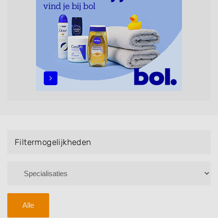
maar ook helpen met extensions, balyage, invlechten,
opsteken, weave, een keratinebehandeling, een
permanent, een bruidkapsel, make-up & visagie,
epileren, schoonheidsbehandelingen, het trimmen van
een baard en pruiken. U kunt de zoekresultaten
filteren met behulp van de specialisatie filter en u
vindt zoekresultaten in iedere wijk (noord, oost, zuid,
west en het centrum) van Kollumerzwaag.
Filtermogelijkheden
Alle