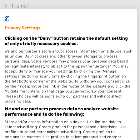
Triemen
Veenklooster
Zwagerbosch
Privacy Settings
Zwagerbosch
Clicking on the "Deny" button retains the default setting
De Westereen
of only strictly necessary cookies.
We and our partners store and/or access information on a device, such
Westergeest
as unique IDs in cookies and other browser storage to process
personal data. Some vendors may process your personal data based
Twijzelerheide
on legitimate interest, to object to this open the "Settings". You may
Twijzel
accept, deny or manage your settings by clicking the "Manage
settings" button or at any time by clicking the fingerprint button on
Oudwoude
the left bottom corner of the website. To withdraw your consent click
on the fingerprint or the link in the footer of the website and click the
Driezum
My data menu item, on that page you can withdraw your consent.
These choices will be signaled to our partners and will not affect
De Falom
browsing data.
Buitenpost
We and our partners process data to analyze website
performance and to do the following:
Store and/or access information on a device. Use limited data to
select advertising. Create profiles for personalised advertising. Use
profiles to select personalised advertising. Create profiles to
personalise content. Use profiles to select personalised content.