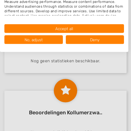
Measure advertising performance. Measure content performance.
Understand audiences through statistics or combinations of data from
different sources. Develop and improve services. Use limited data to
select content. Use precise geolocation data. Actively scan device
characteristics for identification.
Data may be shared outside of the European Union and send to the
Accept all
USA.
Your consent and the cookie policy applies solely to this website/app.
No, adjust
Deny
Nieuw in Kollumerzwa..
View Partner List (1016 IAB Vendors)
We use your data for the following purposes:
IAB processing purposes:
Nog geen statistieken beschikbaar.
Store and/or access information on a device
Use limited data to select advertising
Create profiles for personalised advertising
Use profiles to select personalised
advertising
Beoordelingen Kollumerzwa..
Create profiles to personalise content