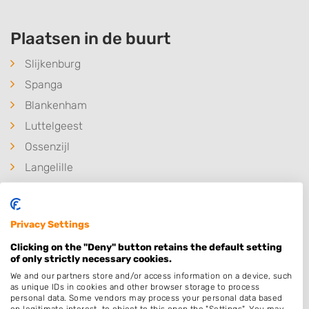
Plaatsen in de buurt
Slijkenburg
Spanga
Blankenham
Luttelgeest
Ossenzijl
Langelille
Bant
Bantega
Privacy Settings
Nijetrijne
Clicking on the "Deny" button retains the default setting
Munnekeburen
of only strictly necessary cookies.
Kalenberg
We and our partners store and/or access information on a device, such
as unique IDs in cookies and other browser storage to process
IJsselham
personal data. Some vendors may process your personal data based
on legitimate interest, to object to this open the "Settings". You may