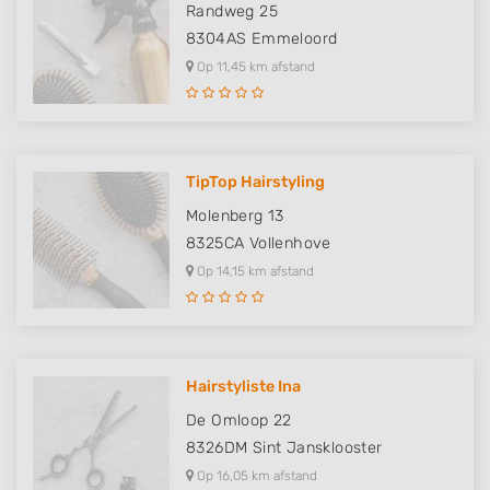
Randweg 25
8304AS
Emmeloord
Op 11,45 km afstand
TipTop Hairstyling
Molenberg 13
8325CA
Vollenhove
Op 14,15 km afstand
Hairstyliste Ina
De Omloop 22
8326DM
Sint Jansklooster
Op 16,05 km afstand