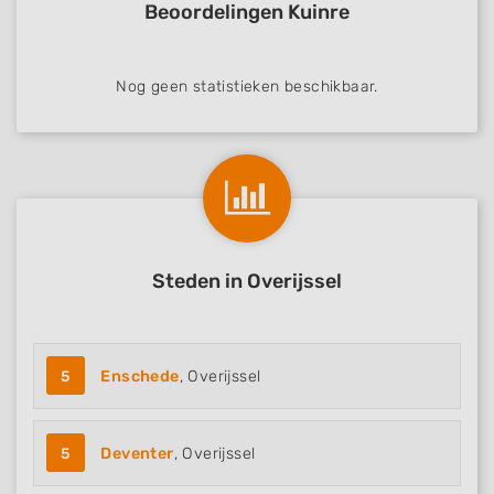
Beoordelingen Kuinre
Store and/or access information on a device
Use limited data to select advertising
Nog geen statistieken beschikbaar.
Create profiles for personalised advertising
Use profiles to select personalised
advertising
Create profiles to personalise content
Use profiles to select personalised content
Steden in Overijssel
Measure advertising performance
Measure content performance
5
Enschede
, Overijssel
Understand audiences through statistics
or combinations of data from different
sources
5
Deventer
, Overijssel
Develop and improve services