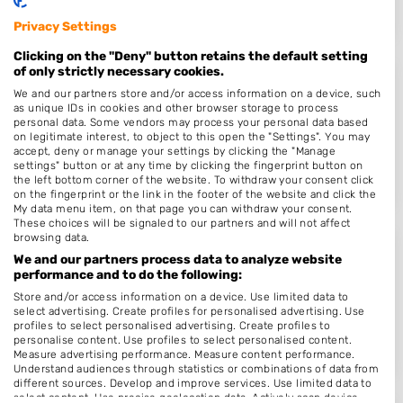
Privacy Settings
Clicking on the "Deny" button retains the default setting
of only strictly necessary cookies.
Lookz by Janneke
We and our partners store and/or access information on a device, such
as unique IDs in cookies and other browser storage to process
Mr. W.M. Kolffstraat 13
personal data. Some vendors may process your personal data based
on legitimate interest, to object to this open the "Settings". You may
4158EP
Deil
accept, deny or manage your settings by clicking the "Manage
Op 16,83 km afstand
settings" button or at any time by clicking the fingerprint button on
the left bottom corner of the website. To withdraw your consent click
on the fingerprint or the link in the footer of the website and click the
My data menu item, on that page you can withdraw your consent.
These choices will be signaled to our partners and will not affect
browsing data.
Image by Christel
We and our partners process data to analyze website
performance and to do the following:
Nieuwlandsestraat 51
Store and/or access information on a device. Use limited data to
5473RT
Heeswijk Dinther
select advertising. Create profiles for personalised advertising. Use
profiles to select personalised advertising. Create profiles to
Op 17,09 km afstand
personalise content. Use profiles to select personalised content.
Measure advertising performance. Measure content performance.
Understand audiences through statistics or combinations of data from
different sources. Develop and improve services. Use limited data to
select content. Use precise geolocation data. Actively scan device