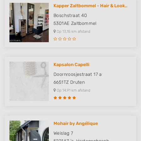
Kapper Zaltbommel - Hair & Look..
Boschstraat 40
5301AE
Zaltbommel
Op 13,15 km afstand
Kapsalon Capelli
Doornroosjestraat 17 a
6651TZ
Druten
Op 14,91 km afstand
Mohair by Angélique
Weislag 7