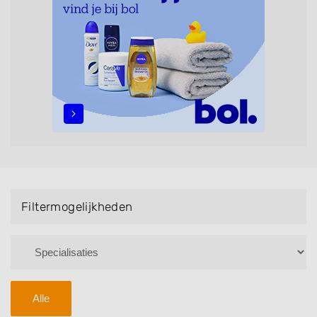
maar ook helpen met extensions, balyage, invlechten,
opsteken, weave, een keratinebehandeling, een
permanent, een bruidkapsel, make-up & visagie,
epileren, schoonheidsbehandelingen, het trimmen van
een baard en pruiken. U kunt de zoekresultaten
filteren met behulp van de specialisatie filter en u
vindt zoekresultaten in iedere wijk (noord, oost, zuid,
west en het centrum) van Lith.
Filtermogelijkheden
Alle