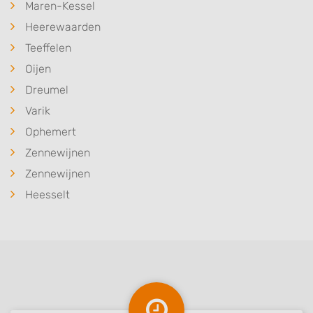
Functional
Maren-Kessel
Heerewaarden
Advertising
Teeffelen
Oijen
Dreumel
Varik
Ophemert
Zennewijnen
Zennewijnen
Heesselt