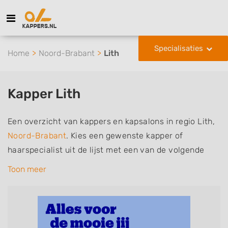
Specialisaties
Home
Noord-Brabant
Lith
Kapper Lith
Een overzicht van kappers en kapsalons in regio Lith,
Noord-Brabant
. Kies een gewenste kapper of
haarspecialist uit de lijst met een van de volgende
specialisaties of aantekeningen: mannen of
Toon meer
herenkapper, vrouwen of dameskapper, kinderkapper,
thuiskapper, barber of kies voor een kapsalon waar u
zonder afspraak terecht kunt. De vermelde kappers
kunnen uw haren wassen, knippen, föhnen en kleuren,