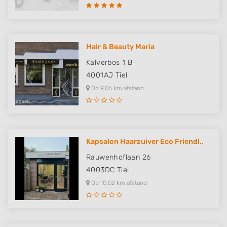
Hair & Beauty Maria
Kalverbos 1 B
4001AJ
Tiel
Op 9,06 km afstand
Kapsalon Haarzuiver Eco Friendl..
Rauwenhoflaan 26
4003DC
Tiel
Op 10,02 km afstand