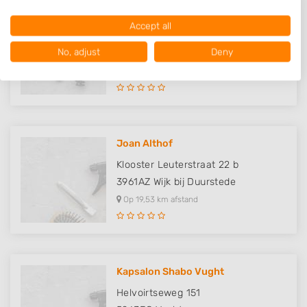
characteristics for identification.
Hairstyling Mirjam
Data may be shared outside of the European Union and send to the
Accept all
USA.
Engelse Tuin 24
Your consent and the cookie policy applies solely to this website/app.
No, adjust
Deny
5272CB
Sint-Michielsgestel
View Partner List (1016 IAB Vendors)
Op 19,42 km afstand
We use your data for the following purposes:
IAB processing purposes:
Store and/or access information on a device
Joan Althof
Use limited data to select advertising
Klooster Leuterstraat 22 b
Create profiles for personalised advertising
3961AZ
Wijk bij Duurstede
Op 19,53 km afstand
Use profiles to select personalised
advertising
Create profiles to personalise content
Use profiles to select personalised content
Kapsalon Shabo Vught
Helvoirtseweg 151
Measure advertising performance