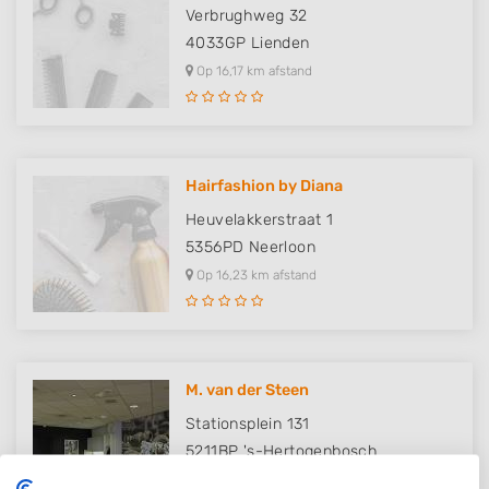
Verbrughweg 32
4033GP
Lienden
Op 16,17 km afstand
Hairfashion by Diana
Heuvelakkerstraat 1
5356PD
Neerloon
Op 16,23 km afstand
M. van der Steen
Stationsplein 131
5211BP
's-Hertogenbosch
Op 16,32 km afstand