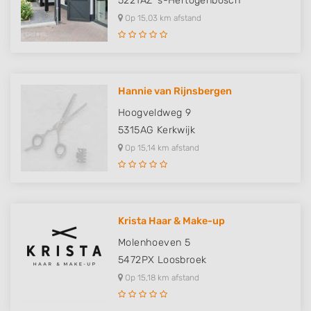
5221AZ
's-Hertogenbosch
Op 15,03 km afstand
Hannie van Rijnsbergen
Hoogveldweg 9
5315AG
Kerkwijk
Op 15,14 km afstand
Krista Haar & Make-up
Molenhoeven 5
5472PX
Loosbroek
Op 15,18 km afstand