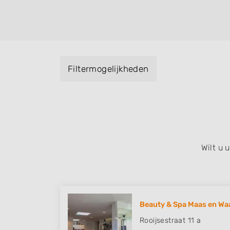
helpen met extensions, balyage, invlechte
keratinebehandeling, een permanent, een 
visagie, epileren, schoonheidsbehandeling
baard en pruiken. U kunt de zoekresultaten
specialisatie filter en u vindt zoekresultate
Filtermogelijkheden
zuid, west en het centrum) van Varik.
Wilt u
Beauty & Spa Maas en Wa
Rooijsestraat 11 a