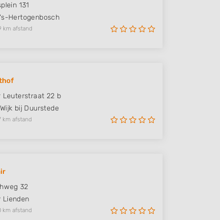
plein 131
's-Hertogenbosch
9 km afstand
thof
r Leuterstraat 22 b
Wijk bij Duurstede
7 km afstand
ir
ghweg 32
P
Lienden
0 km afstand