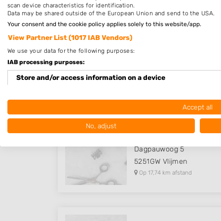
scan device characteristics for identification.
Data may be shared outside of the European Union and send to the USA.
Your consent and the cookie policy applies solely to this website/app.
View Partner List (1017 IAB Vendors)
Desiree
We use your data for the following purposes:
Beerze 69
IAB processing purposes:
3961HB
Wijk bij Duursted
Store and/or access information on a device
Op 17,06 km afstand
Use limited data to select advertising
Accept all
Create profiles for personalised advertising
No, adjust
Hair by Mandy
Use profiles to select personalised advertising
Dagpauwoog 5
Create profiles to personalise content
5251GW
Vlijmen
Op 17,74 km afstand
Use profiles to select personalised content
Measure advertising performance
Measure content performance