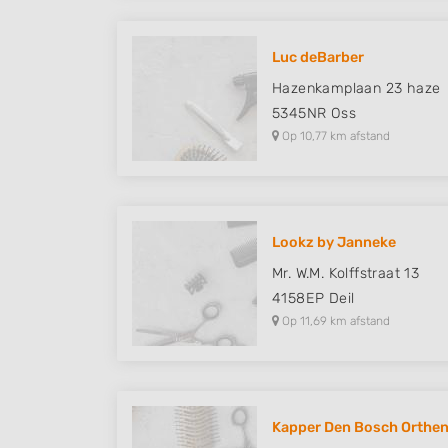
Luc deBarber
Hazenkamplaan 23 haze
5345NR
Oss
Op 10,77 km afstand
Lookz by Janneke
Mr. W.M. Kolffstraat 13
4158EP
Deil
Op 11,69 km afstand
Kapper Den Bosch Orthens