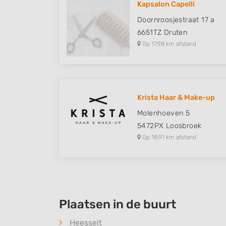
Kapsalon Capelli
Understand audiences through statistics or combinations of
Doornroosjestraat 17 a
sources
6651TZ
Druten
Op 17,98 km afstand
Develop and improve services
Use limited data to select content
IAB Special Features:
Krista Haar & Make-up
Use precise geolocation data
Molenhoeven 5
Identify devices based on information actively requested
5472PX
Loosbroek
Op 18,91 km afstand
Non-IAB processing purposes:
Necessary
Performance
Functional
Plaatsen in de buurt
Advertising
Heesselt