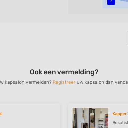
n, opsteken, weave, een
bruidkapsel, make-up &
en, het trimmen van een
 filteren met behulp van de
n in iedere wijk (noord, oost,
Ook een vermelding?
 uw kapsalon vermelden?
Registreer
uw kapsalon dan vanda
al
Kapper 
Boschst