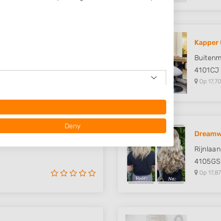
Kapper 
Buitenm
e
4101CJ
Op 17,70
Deny
Dreamw
Rijnlaan
4105GS
Op 17,87