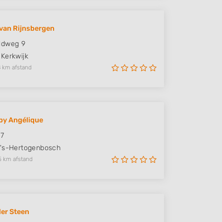
van Rijnsbergen
ldweg 9
Kerkwijk
 km afstand
by Angélique
 7
's-Hertogenbosch
5 km afstand
der Steen