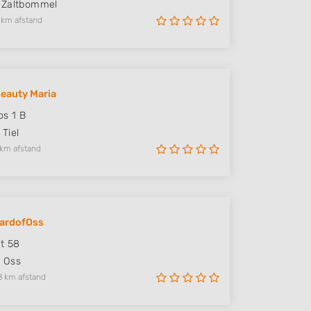
Zaltbommel
 km afstand
Beauty Maria
os 1 B
Tiel
 km afstand
zardofOss
at 58
J
Oss
8 km afstand