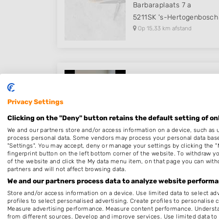
Barbaraplaats 7 a
5211SK
's-Hertogenbosch
Op 15,33 km afstand
HaarKlip
Breede Kampen 56
Privacy Settings
4171AV
Herwijnen
Clicking on the "Deny" button retains the default setting of on
Op 16,23 km afstand
We and our partners store and/or access information on a device, such as 
process personal data. Some vendors may process your personal data based 
"Settings". You may accept, deny or manage your settings by clicking the "
fingerprint button on the left bottom corner of the website. To withdraw you
of the website and click the My data menu item, on that page you can with
partners and will not affect browsing data.
VIP Hair & More
We and our partners process data to analyze website performan
Schuilenburglaan 24
Store and/or access information on a device. Use limited data to select adv
4033DK
Lienden
profiles to select personalised advertising. Create profiles to personalise 
Measure advertising performance. Measure content performance. Understan
Op 16,79 km afstand
from different sources. Develop and improve services. Use limited data to 