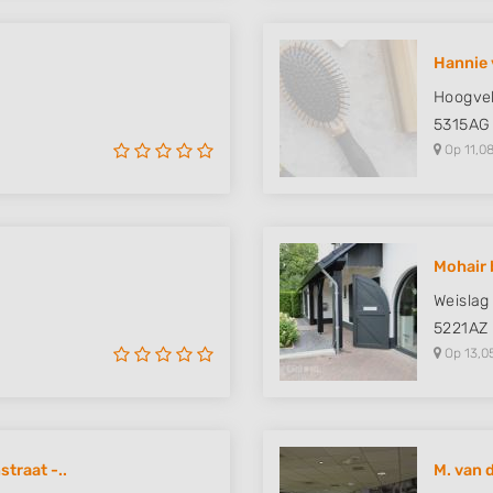
Hannie 
Hoogve
5315AG
Op 11,08
Mohair 
Weislag
5221AZ
Op 13,0
traat -..
M. van 