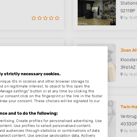
Stations
5211BP
Op 15,5
Joan Al
Klooste
3961AZ
ly strictly necessary cookies.
Op 16,6
unique IDs in cookies and other browser storage to
on legitimate interest, to object to this open the
Manage settings" button or at any time by clicking the
r consent click on the fingerprint or the link in the footer
draw your consent. These choices will be signaled to our
Twin Ha
ce and to do the following:
Verbru
ertising. Create profiles for personalised advertising. Use
4033G
content. Use profiles to select personalised content.
d audiences through statistics or combinations of data
Op 16,9
select content. Use precise geolocation data. Actively