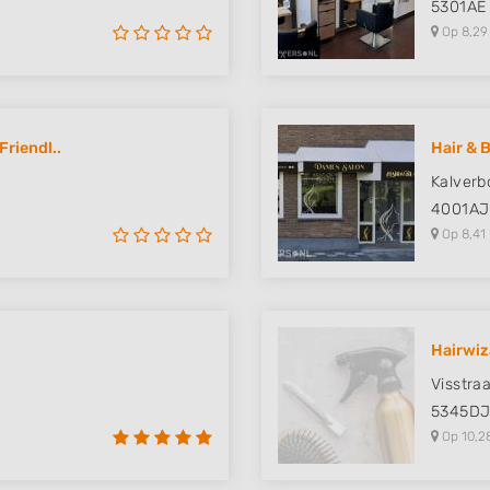
5301AE
Op 8,29
riendl..
Hair & 
Kalverb
4001AJ
Op 8,41
Hairwi
Visstra
5345D
Op 10,2