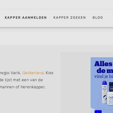
KAPPER AANMELDEN
KAPPER ZOEKEN
BLOG
regio Varik,
Gelderland
. Kies
de lijst met een van de
 mannen of herenkapper,
iskapper, barber of kies voor
ht kunt. De vermelde
 föhnen en kleuren, maar ook