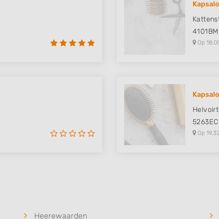
Kapsalo
 data from different
Kattens
4101BM
Op 18,0
Kapsal
Helvoir
5263EC
Op 19,3
Heerewaarden