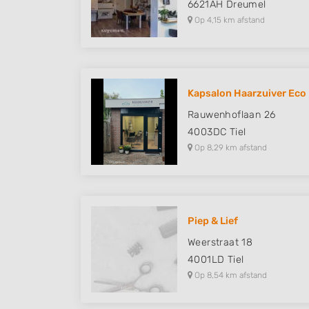
6621AH
Dreumel
Op 4,15 km afstand
Kapsalon Haarzuiver Eco F
Rauwenhoflaan 26
4003DC
Tiel
Op 8,29 km afstand
Piep & Lief
Weerstraat 18
4001LD
Tiel
Op 8,54 km afstand