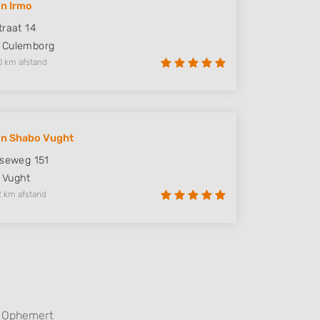
n Irmo
traat 14
Culemborg
0 km afstand
on Shabo Vught
tseweg 151
Vught
2 km afstand
Ophemert