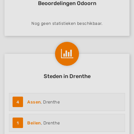
Beoordelingen Odoorn
Store and/or access information on a device
Use limited data to select advertising
Nog geen statistieken beschikbaar.
Create profiles for personalised advertising
Use profiles to select personalised
advertising
Create profiles to personalise content
Use profiles to select personalised content
Steden in Drenthe
Measure advertising performance
Measure content performance
4
Assen
, Drenthe
Understand audiences through statistics
or combinations of data from different
sources
1
Beilen
, Drenthe
Develop and improve services