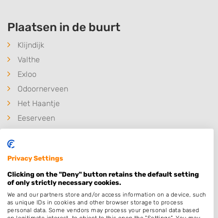
Plaatsen in de buurt
Klijndijk
Valthe
Exloo
Odoornerveen
Het Haantje
Eeserveen
Schoonoord
Eesergroen
Privacy Settings
Ees
Clicking on the "Deny" button retains the default setting
Noord-Sleen
of only strictly necessary cookies.
Valthermond
We and our partners store and/or access information on a device, such
as unique IDs in cookies and other browser storage to process
De Kiel
personal data. Some vendors may process your personal data based
on legitimate interest, to object to this open the "Settings". You may