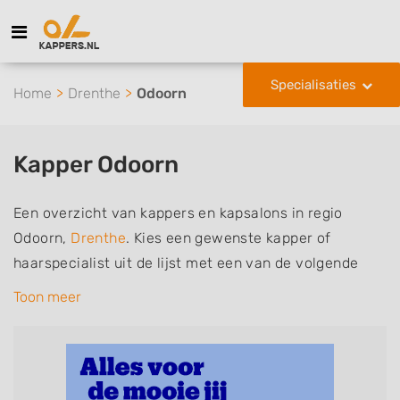
Specialisaties
Home
Drenthe
Odoorn
Kapper Odoorn
Een overzicht van kappers en kapsalons in regio
Odoorn,
Drenthe
. Kies een gewenste kapper of
haarspecialist uit de lijst met een van de volgende
specialisaties of aantekeningen: mannen of
Toon meer
herenkapper, vrouwen of dameskapper, kinderkapper,
thuiskapper, barber of kies voor een kapsalon waar u
zonder afspraak terecht kunt. De vermelde kappers
kunnen uw haren wassen, knippen, föhnen en kleuren,