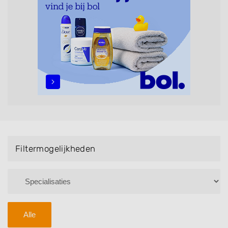
maar ook helpen met extensions, balyage, invlechten,
opsteken, weave, een keratinebehandeling, een
permanent, een bruidkapsel, make-up & visagie,
epileren, schoonheidsbehandelingen, het trimmen van
een baard en pruiken. U kunt de zoekresultaten
filteren met behulp van de specialisatie filter en u
vindt zoekresultaten in iedere wijk (noord, oost, zuid,
west en het centrum) van Odoorn.
Filtermogelijkheden
Alle