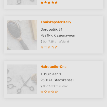
Thuiskapster Kelly
Dordsedijk 31
7891NK
Klazienaveen
Op 17,25 km afstand
Hairstudio-One
Tilburglaan 1
9501AK
Stadskanaal
Op 17,57 km afstand