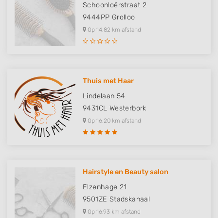
Schoonloërstraat 2
9444PP
Grolloo
Op 14,82 km afstand
Thuis met Haar
Lindelaan 54
9431CL
Westerbork
Op 16,20 km afstand
Hairstyle en Beauty salon
Elzenhage 21
9501ZE
Stadskanaal
Op 16,93 km afstand