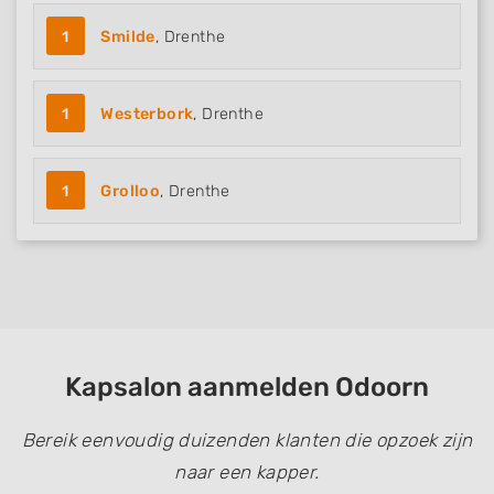
Use limited data to select content
1
Smilde
, Drenthe
IAB Special Features:
Use precise geolocation data
1
Westerbork
, Drenthe
Identify devices based on information
actively requested
1
Grolloo
, Drenthe
Non-IAB processing purposes:
Necessary
Performance
Functional
Advertising
Kapsalon aanmelden Odoorn
Bereik eenvoudig duizenden klanten die opzoek zijn
naar een kapper.