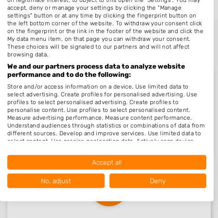
accept, deny or manage your settings by clicking the "Manage
settings" button or at any time by clicking the fingerprint button on
the left bottom corner of the website. To withdraw your consent click
on the fingerprint or the link in the footer of the website and click the
My data menu item, on that page you can withdraw your consent.
These choices will be signaled to our partners and will not affect
browsing data.
We and our partners process data to analyze website
performance and to do the following:
Store and/or access information on a device. Use limited data to
select advertising. Create profiles for personalised advertising. Use
profiles to select personalised advertising. Create profiles to
Nieuw in Odoorn
personalise content. Use profiles to select personalised content.
Measure advertising performance. Measure content performance.
Understand audiences through statistics or combinations of data from
different sources. Develop and improve services. Use limited data to
Nog geen statistieken beschikbaar.
select content. Use precise geolocation data. Actively scan device
characteristics for identification.
Data may be shared outside of the European Union and send to the
Accept all
USA.
Your consent and the cookie policy applies solely to this website/app.
No, adjust
Deny
View Partner List (1016 IAB Vendors)
We use your data for the following purposes:
IAB processing purposes: