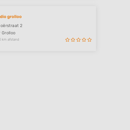
dio grolloo
oërstraat 2
P
Grolloo
3 km afstand