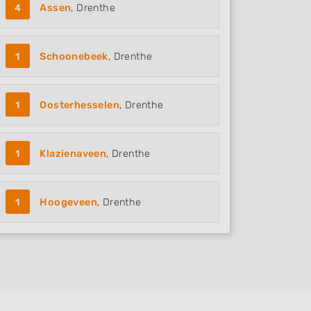
4
Assen
, Drenthe
1
Schoonebeek
, Drenthe
1
Oosterhesselen
, Drenthe
1
Klazienaveen
, Drenthe
1
Hoogeveen
, Drenthe