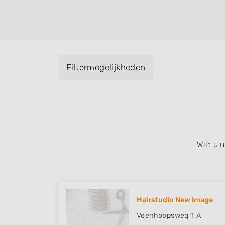
helpen met extensions, balyage, invlechte
keratinebehandeling, een permanent, een 
visagie, epileren, schoonheidsbehandeling
baard en pruiken. U kunt de zoekresultaten
specialisatie filter en u vindt zoekresultate
Filtermogelijkheden
zuid, west en het centrum) van Smilde.
Wilt u
Hairstudio New Image
Veenhoopsweg 1 A