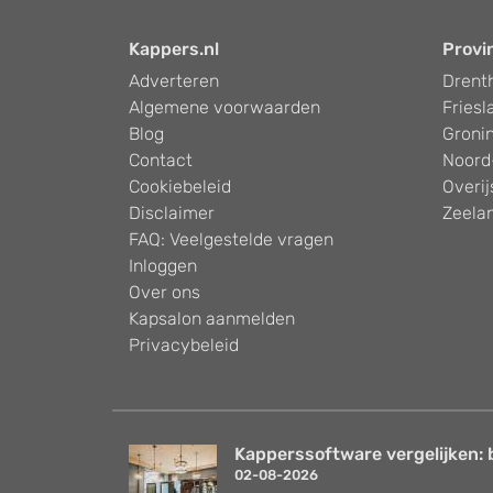
Kappers.nl
Provi
Adverteren
Drent
Algemene voorwaarden
Friesl
Blog
Groni
Contact
Noord
Cookiebeleid
Overij
Disclaimer
Zeela
FAQ: Veelgestelde vragen
Inloggen
Over ons
Kapsalon aanmelden
Privacybeleid
Kapperssoftware vergelijken: 
02-08-2026