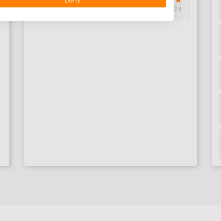
Deny
Smilde, Drenthe
07-02-2024
 data from different