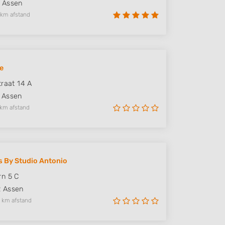
Assen
 km afstand
e
traat 14 A
Assen
 km afstand
s By Studio Antonio
n 5 C
R
Assen
 km afstand