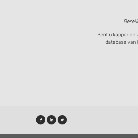
Non-IAB processing purposes:
Necessary
Berei
Performance
Bent u kapper en w
Functional
database van 
Advertising