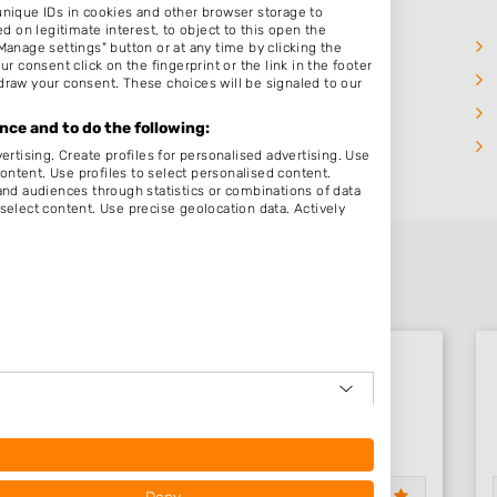
unique IDs in cookies and other browser storage to
on legitimate interest, to object to this open the
Oranje
Manage settings" button or at any time by clicking the
r consent click on the fingerprint or the link in the footer
Appelscha
draw your consent. These choices will be signaled to our
Fochteloo
ce and to do the following:
Zeijerveen
ertising. Create profiles for personalised advertising. Use
content. Use profiles to select personalised content.
d audiences through statistics or combinations of data
select content. Use precise geolocation data. Actively
Beoordelingen Smilde
Hairstudio New Im..