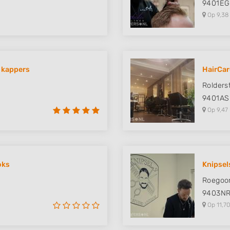
9401EG
Op 9,38
 kappers
HairCar
Rolders
9401AS
Op 9,47
oks
Knipsel
Roegoor
9403N
Op 11,70