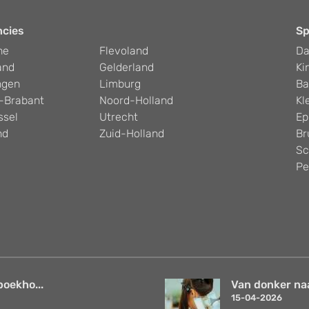
ncies
Sp
he
Flevoland
D
and
Gelderland
Ki
ngen
Limburg
Ba
-Brabant
Noord-Holland
Kl
ssel
Utrecht
Ep
nd
Zuid-Holland
Br
Sc
Pe
boekho...
Van donker naar
15-04-2026