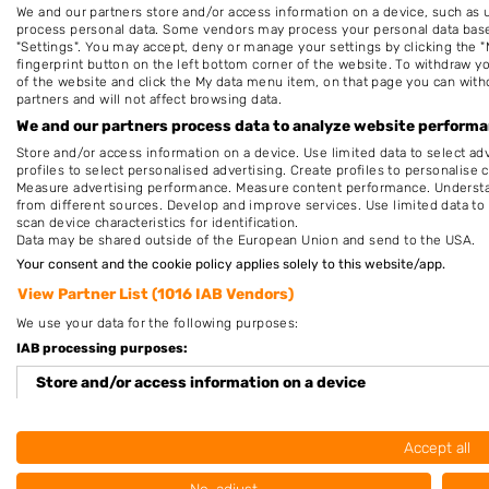
Plaatsen in de buurt
We and our partners store and/or access information on a device, such as 
process personal data. Some vendors may process your personal data based 
Bovensmilde
"Settings". You may accept, deny or manage your settings by clicking the "
fingerprint button on the left bottom corner of the website. To withdraw you
Hoogersmilde
of the website and click the My data menu item, on that page you can with
partners and will not affect browsing data.
Hooghalen
We and our partners process data to analyze website performan
Zeijerveen
Store and/or access information on a device. Use limited data to select adv
profiles to select personalised advertising. Create profiles to personalise 
Measure advertising performance. Measure content performance. Understan
from different sources. Develop and improve services. Use limited data to 
scan device characteristics for identification.
Data may be shared outside of the European Union and send to the USA.
Your consent and the cookie policy applies solely to this website/app.
View Partner List (1016 IAB Vendors)
We use your data for the following purposes:
IAB processing purposes:
Store and/or access information on a device
Nieuw in Smilde
Use limited data to select advertising
Accept all
Create profiles for personalised advertising
Hairstudio New Im..