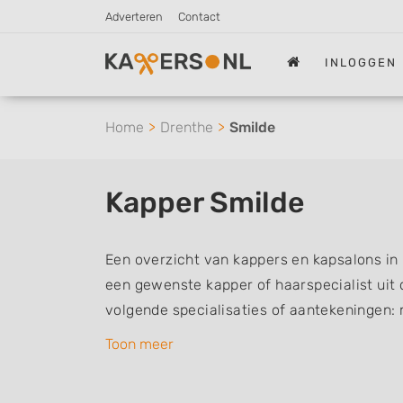
Adverteren
Contact
INLOGGEN
Home
Drenthe
Smilde
Kapper Smilde
Een overzicht van kappers en kapsalons in
een gewenste kapper of haarspecialist uit 
volgende specialisaties of aantekeningen:
vrouwen of dameskapper, kinderkapper, thu
Toon meer
een kapsalon waar u zonder afspraak terec
kappers kunnen uw haren wassen, knippen,