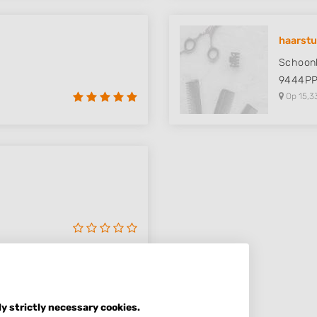
haarstu
Schoonl
9444P
Op 15,3
ly strictly necessary cookies.