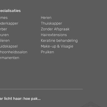
ecialisaties
ames
Heren
nderkapper
Thuiskapper
rber
Zonder Afspraak
euren
Hairextensions
ileren
Keratine behandeling
uidskapsel
Make-up & Visagie
hoonheidssalon
Pruiken
rmanenten
 licht haar: hoe pak...