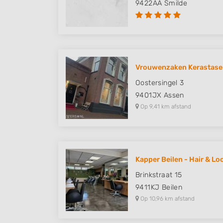
9422AA
Smilde
Vrouwenzaken Kerastase
Oostersingel 3
9401JX
Assen
Op 9,41 km afstand
Kapper Beilen - Hair & Lo
Brinkstraat 15
9411KJ
Beilen
Op 10,96 km afstand