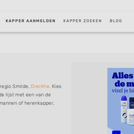
KAPPER AANMELDEN
KAPPER ZOEKEN
BLOG
 regio Smilde,
Drenthe
. Kies
de lijst met een van de
 mannen of herenkapper,
iskapper, barber of kies voor
ht kunt. De vermelde
 föhnen en kleuren, maar ook