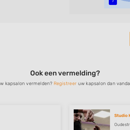
n, opsteken, weave, een
bruidkapsel, make-up &
en, het trimmen van een
 filteren met behulp van de
n in iedere wijk (noord, oost,
Ook een vermelding?
 uw kapsalon vermelden?
Registreer
uw kapsalon dan vanda
Studio 
Oudestr