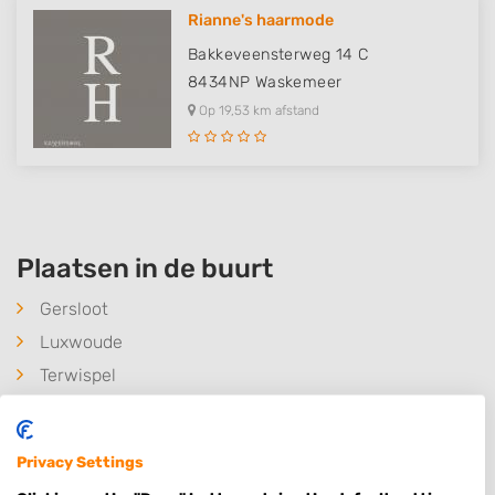
Rianne's haarmode
Bakkeveensterweg 14 C
8434NP
Waskemeer
Op 19,53 km afstand
Plaatsen in de buurt
Gersloot
Luxwoude
Terwispel
Nij Beets
Tjalleberd
Privacy Settings
Langezwaag