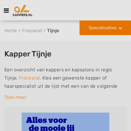
Specialisaties
Home
Friesland
Tijnje
Kapper Tijnje
Een overzicht van kappers en kapsalons in regio
Tijnje,
Friesland
. Kies een gewenste kapper of
haarspecialist uit de lijst met een van de volgende
specialisaties of aantekeningen: mannen of
Toon meer
herenkapper, vrouwen of dameskapper, kinderkapper,
thuiskapper, barber of kies voor een kapsalon waar u
zonder afspraak terecht kunt. De vermelde kappers
kunnen uw haren wassen, knippen, föhnen en kleuren,