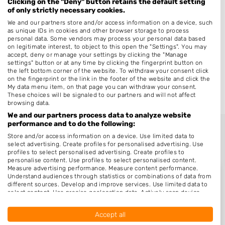
Clicking on the "Deny" button retains the default setting
Gorredijk
of only strictly necessary cookies.
Luinjeberd
We and our partners store and/or access information on a device, such
as unique IDs in cookies and other browser storage to process
Beetsterzwaag
personal data. Some vendors may process your personal data based
on legitimate interest, to object to this open the "Settings". You may
Jonkersland
accept, deny or manage your settings by clicking the "Manage
settings" button or at any time by clicking the fingerprint button on
Boornbergum
the left bottom corner of the website. To withdraw your consent click
on the fingerprint or the link in the footer of the website and click the
Lippenhuizen
My data menu item, on that page you can withdraw your consent.
These choices will be signaled to our partners and will not affect
browsing data.
We and our partners process data to analyze website
performance and to do the following:
Store and/or access information on a device. Use limited data to
select advertising. Create profiles for personalised advertising. Use
profiles to select personalised advertising. Create profiles to
personalise content. Use profiles to select personalised content.
Measure advertising performance. Measure content performance.
Understand audiences through statistics or combinations of data from
different sources. Develop and improve services. Use limited data to
select content. Use precise geolocation data. Actively scan device
Nieuw in Tijnje
characteristics for identification.
Data may be shared outside of the European Union and send to the
Accept all
USA.