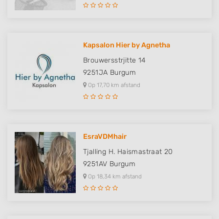
Kapsalon Hier by Agnetha
Brouwersstrjitte 14
9251JA
Burgum
Op 17,70 km afstand
EsraVDMhair
Tjalling H. Haismastraat 20
9251AV
Burgum
Op 18,34 km afstand