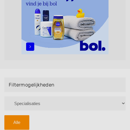
maar ook helpen met extensions, balyage, invlechten,
opsteken, weave, een keratinebehandeling, een
permanent, een bruidkapsel, make-up & visagie,
epileren, schoonheidsbehandelingen, het trimmen van
een baard en pruiken. U kunt de zoekresultaten
filteren met behulp van de specialisatie filter en u
vindt zoekresultaten in iedere wijk (noord, oost, zuid,
west en het centrum) van Tijnje.
Filtermogelijkheden
Alle