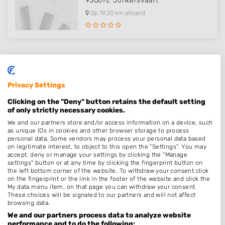
9366TE
Jonkersvaart
Op 19,20 km afstand
Plaatsen in de buurt
Privacy Settings
Clicking on the "Deny" button retains the default setting
Drachten
of only strictly necessary cookies.
Kortehemmen
We and our partners store and/or access information on a device, such
as unique IDs in cookies and other browser storage to process
De Wilgen
personal data. Some vendors may process your personal data based
on legitimate interest, to object to this open the "Settings". You may
Smalle Ee
accept, deny or manage your settings by clicking the "Manage
Nij Beets
settings" button or at any time by clicking the fingerprint button on
the left bottom corner of the website. To withdraw your consent click
Beetsterzwaag
on the fingerprint or the link in the footer of the website and click the
My data menu item, on that page you can withdraw your consent.
Olterterp
These choices will be signaled to our partners and will not affect
browsing data.
Opeinde
We and our partners process data to analyze website
Oudega Gem Smallingerlnd
performance and to do the following: