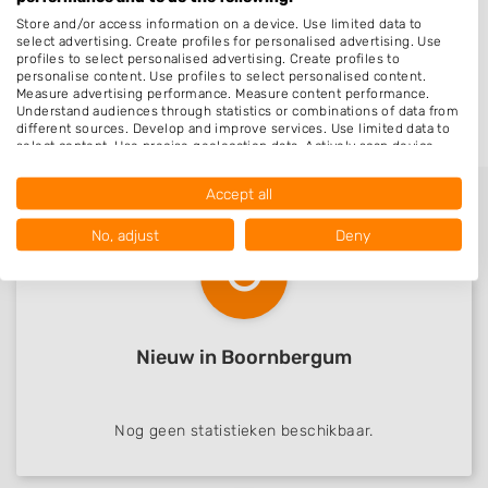
Store and/or access information on a device. Use limited data to
Drachten-Azeven
select advertising. Create profiles for personalised advertising. Use
profiles to select personalised advertising. Create profiles to
De Veenhoop
personalise content. Use profiles to select personalised content.
Nijega
Measure advertising performance. Measure content performance.
Understand audiences through statistics or combinations of data from
different sources. Develop and improve services. Use limited data to
select content. Use precise geolocation data. Actively scan device
characteristics for identification.
Data may be shared outside of the European Union and send to the
Accept all
USA.
Your consent and the cookie policy applies solely to this website/app.
No, adjust
Deny
View Partner List (1016 IAB Vendors)
We use your data for the following purposes:
IAB processing purposes:
Store and/or access information on a device
Nieuw in Boornbergum
Use limited data to select advertising
Create profiles for personalised advertising
Nog geen statistieken beschikbaar.
Use profiles to select personalised