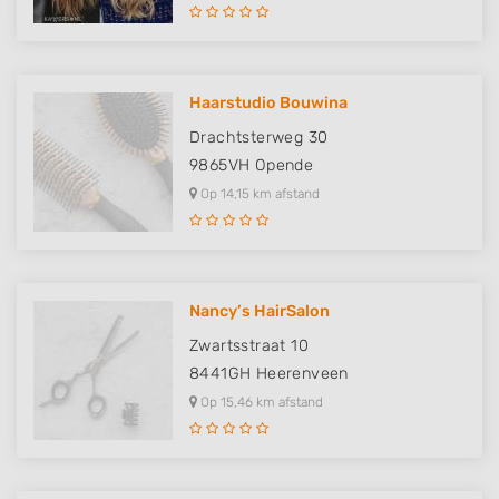
Haarstudio Bouwina
Drachtsterweg 30
9865VH
Opende
Op 14,15 km afstand
Nancy’s HairSalon
Zwartsstraat 10
8441GH
Heerenveen
Op 15,46 km afstand