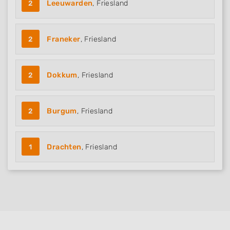
2
Leeuwarden
, Friesland
Non-IAB processing purposes:
Necessary
2
Franeker
, Friesland
Performance
Functional
2
Dokkum
, Friesland
Advertising
2
Burgum
, Friesland
1
Drachten
, Friesland