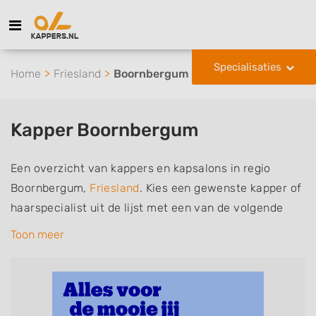
Specialisaties
Home
Friesland
Boornbergum
Kapper Boornbergum
Een overzicht van kappers en kapsalons in regio
Boornbergum,
Friesland
. Kies een gewenste kapper of
haarspecialist uit de lijst met een van de volgende
specialisaties of aantekeningen: mannen of
Toon meer
herenkapper, vrouwen of dameskapper, kinderkapper,
thuiskapper, barber of kies voor een kapsalon waar u
zonder afspraak terecht kunt. De vermelde kappers
kunnen uw haren wassen, knippen, föhnen en kleuren,