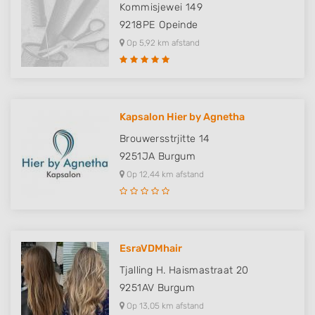
Kommisjewei 149
9218PE
Opeinde
Op 5,92 km afstand
Kapsalon Hier by Agnetha
Brouwersstrjitte 14
9251JA
Burgum
Op 12,44 km afstand
EsraVDMhair
Tjalling H. Haismastraat 20
9251AV
Burgum
Op 13,05 km afstand