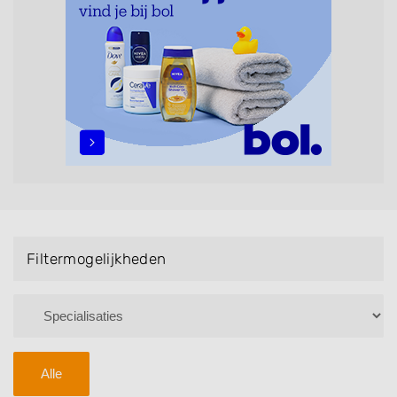
maar ook helpen met extensions, balyage, invlechten,
opsteken, weave, een keratinebehandeling, een
permanent, een bruidkapsel, make-up & visagie,
epileren, schoonheidsbehandelingen, het trimmen van
een baard en pruiken. U kunt de zoekresultaten
filteren met behulp van de specialisatie filter en u
vindt zoekresultaten in iedere wijk (noord, oost, zuid,
west en het centrum) van Boornbergum.
Filtermogelijkheden
Alle