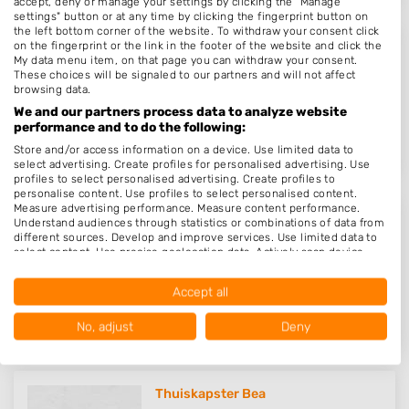
accept, deny or manage your settings by clicking the "Manage
settings" button or at any time by clicking the fingerprint button on
the left bottom corner of the website. To withdraw your consent click
on the fingerprint or the link in the footer of the website and click the
Kapper Oosterhout Arkendonk - H..
My data menu item, on that page you can withdraw your consent.
These choices will be signaled to our partners and will not affect
Arkendonk 29
browsing data.
4907XT
Oosterhout
We and our partners process data to analyze website
performance and to do the following:
Op 16,80 km afstand
Store and/or access information on a device. Use limited data to
select advertising. Create profiles for personalised advertising. Use
profiles to select personalised advertising. Create profiles to
personalise content. Use profiles to select personalised content.
Measure advertising performance. Measure content performance.
Understand audiences through statistics or combinations of data from
1954
different sources. Develop and improve services. Use limited data to
Lisdoddelaan 18
select content. Use precise geolocation data. Actively scan device
characteristics for identification.
4143VG
Leerdam
Data may be shared outside of the European Union and send to the
Accept all
USA.
Op 16,96 km afstand
Your consent and the cookie policy applies solely to this website/app.
No, adjust
Deny
View Partner List (1016 IAB Vendors)
We use your data for the following purposes:
IAB processing purposes:
Thuiskapster Bea