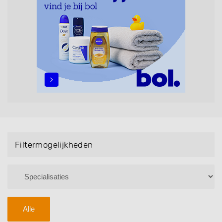
maar ook helpen met extensions, balyage, invlechten,
opsteken, weave, een keratinebehandeling, een
permanent, een bruidkapsel, make-up & visagie,
epileren, schoonheidsbehandelingen, het trimmen van
een baard en pruiken. U kunt de zoekresultaten
filteren met behulp van de specialisatie filter en u
vindt zoekresultaten in iedere wijk (noord, oost, zuid,
west en het centrum) van Werkendam.
Filtermogelijkheden
Alle