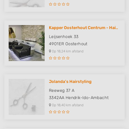
Use limited data to select content
IAB Special Features:
Use precise geolocation data
Kapper Oosterhout Centrum - Hai..
Identify devices based on information
Leijsenhoek 33
actively requested
4901ER
Oosterhout
Non-IAB processing purposes:
Op 18,24 km afstand
Necessary
Performance
Jolanda’s Hairstyling
Functional
Reeweg 37 A
Advertising
3342AA
Hendrik-Ido-Ambacht
Op 18,40 km afstand