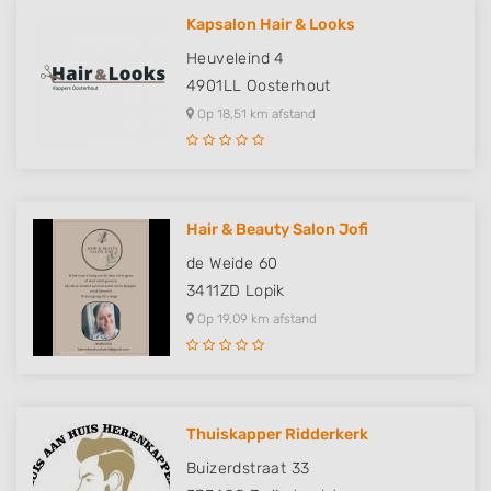
Kapsalon Hair & Looks
Heuveleind 4
4901LL
Oosterhout
Op 18,51 km afstand
Hair & Beauty Salon Jofi
de Weide 60
3411ZD
Lopik
Op 19,09 km afstand
Thuiskapper Ridderkerk
Buizerdstraat 33