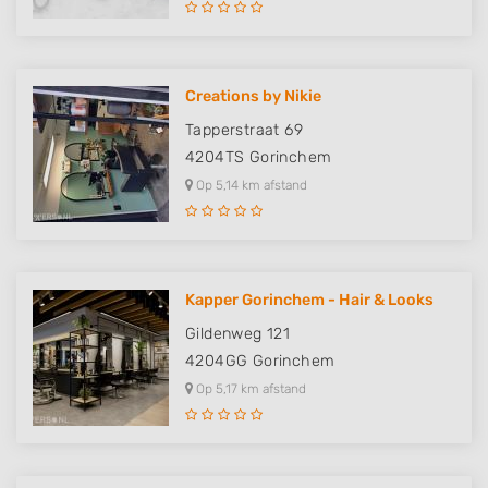
Creations by Nikie
Tapperstraat 69
4204TS
Gorinchem
Op 5,14 km afstand
Kapper Gorinchem - Hair & Looks
Gildenweg 121
4204GG
Gorinchem
Op 5,17 km afstand