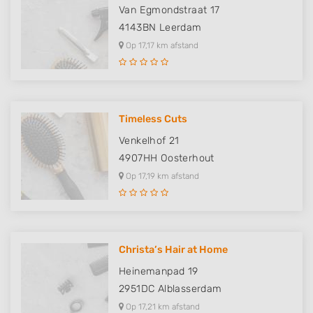
Store and/or access information on a device
Van Egmondstraat 17
4143BN
Leerdam
Use limited data to select advertising
Op 17,17 km afstand
Create profiles for personalised advertising
Use profiles to select personalised
advertising
Timeless Cuts
Create profiles to personalise content
Venkelhof 21
4907HH
Oosterhout
Use profiles to select personalised content
Op 17,19 km afstand
Measure advertising performance
Measure content performance
Understand audiences through statistics
Christa’s Hair at Home
or combinations of data from different
sources
Heinemanpad 19
2951DC
Alblasserdam
Develop and improve services
Op 17,21 km afstand