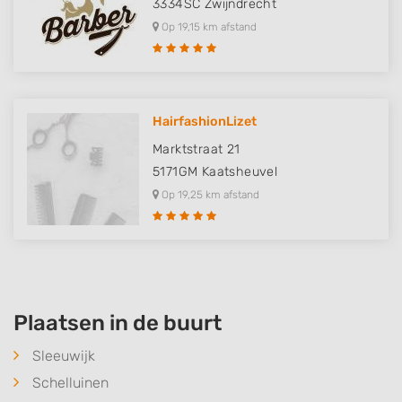
3334SC
Zwijndrecht
Op 19,15 km afstand
HairfashionLizet
Marktstraat 21
5171GM
Kaatsheuvel
Op 19,25 km afstand
Plaatsen in de buurt
Sleeuwijk
Schelluinen