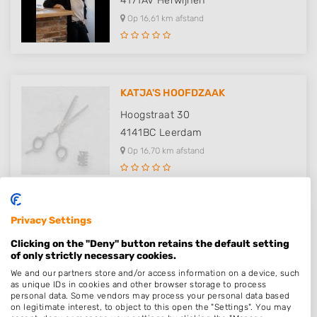
4171AV
Herwijnen
Op 16,61 km afstand
KATJA'S HOOFDZAAK
Hoogstraat 30
4141BC
Leerdam
Op 16,70 km afstand
Privacy Settings
Desiree Hairstyling
Clicking on the "Deny" button retains the default setting
Julianalaan 86
of only strictly necessary cookies.
5161BC
Sprang-Capelle
We and our partners store and/or access information on a device, such
Op 16,78 km afstand
as unique IDs in cookies and other browser storage to process
personal data. Some vendors may process your personal data based
on legitimate interest, to object to this open the "Settings". You may