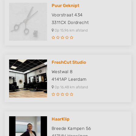
Puur Geknipt
Voorstraat 434
3311CX
Dordrecht
Op 15,96 km afstand
FreshCut Studio
Westwal 8
4141AP
Leerdam
Op 16,48 km afstand
HaarKlip
Breede Kampen 56