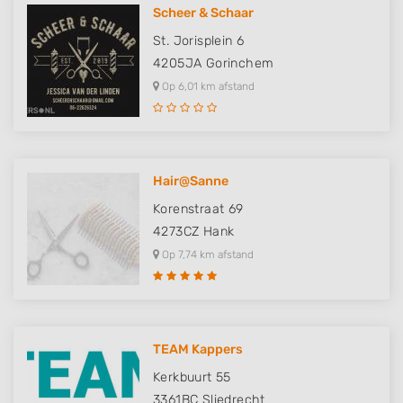
Scheer & Schaar
St. Jorisplein 6
4205JA
Gorinchem
Op 6,01 km afstand
Hair@Sanne
Korenstraat 69
4273CZ
Hank
Op 7,74 km afstand
TEAM Kappers
Kerkbuurt 55
3361BC
Sliedrecht