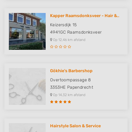
Kapper Raamsdonksveer - Hair &..
Keizersdijk 15
4941GC
Raamsdonksveer
Op 12,46 km afstand
Gökhie's Barbershop
Overtoompassage 8
3353HE
Papendrecht
Op 14,32 km afstand
Hairstyle Salon & Service