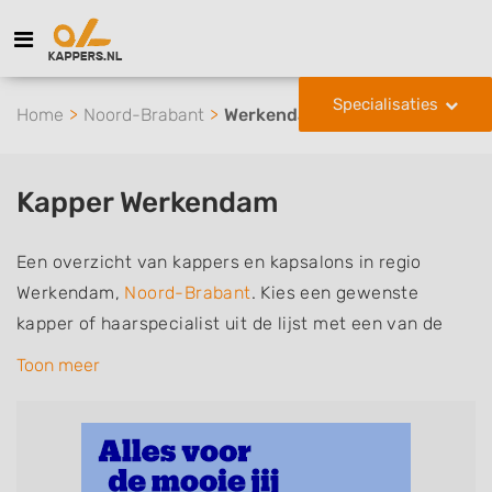
Specialisaties
Home
Noord-Brabant
Werkendam
Kapper Werkendam
Een overzicht van kappers en kapsalons in regio
Werkendam,
Noord-Brabant
. Kies een gewenste
kapper of haarspecialist uit de lijst met een van de
volgende specialisaties of aantekeningen: mannen of
Toon meer
herenkapper, vrouwen of dameskapper, kinderkapper,
thuiskapper, barber of kies voor een kapsalon waar u
zonder afspraak terecht kunt. De vermelde kappers
kunnen uw haren wassen, knippen, föhnen en kleuren,