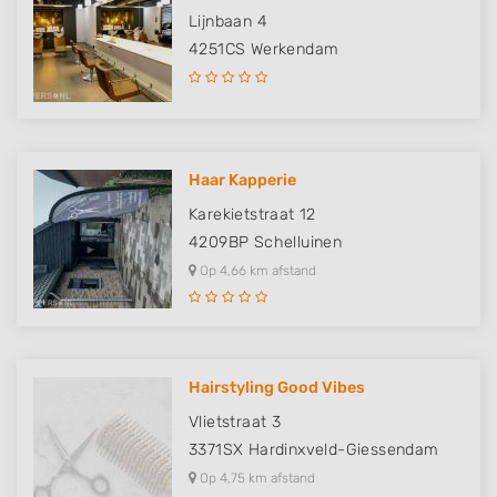
Lijnbaan 4
4251CS
Werkendam
Haar Kapperie
Karekietstraat 12
4209BP
Schelluinen
Op 4,66 km afstand
Hairstyling Good Vibes
Vlietstraat 3
3371SX
Hardinxveld-Giessendam
Op 4,75 km afstand