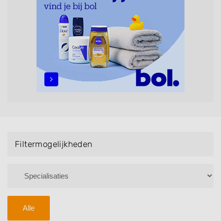
maar ook helpen met extensions, balyage, invlechten,
opsteken, weave, een keratinebehandeling, een
permanent, een bruidkapsel, make-up & visagie,
epileren, schoonheidsbehandelingen, het trimmen van
een baard en pruiken. U kunt de zoekresultaten
filteren met behulp van de specialisatie filter en u
vindt zoekresultaten in iedere wijk (noord, oost, zuid,
west en het centrum) van Wijlre.
Filtermogelijkheden
Alle