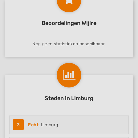
Develop and improve services
Use limited data to select content
Beoordelingen Wijlre
IAB Special Features:
Use precise geolocation data
Nog geen statistieken beschikbaar.
Identify devices based on information
actively requested
Non-IAB processing purposes:
Necessary
Performance
Steden in Limburg
Functional
Advertising
3
Echt
, Limburg