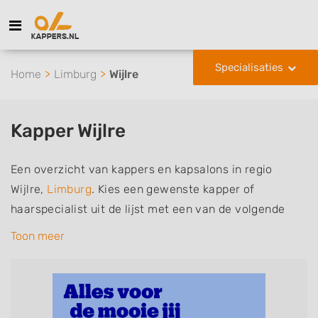
Specialisaties
Home
Limburg
Wijlre
Kapper Wijlre
Een overzicht van kappers en kapsalons in regio
Wijlre,
Limburg
. Kies een gewenste kapper of
haarspecialist uit de lijst met een van de volgende
specialisaties of aantekeningen: mannen of
Toon meer
herenkapper, vrouwen of dameskapper, kinderkapper,
thuiskapper, barber of kies voor een kapsalon waar u
zonder afspraak terecht kunt. De vermelde kappers
kunnen uw haren wassen, knippen, föhnen en kleuren,