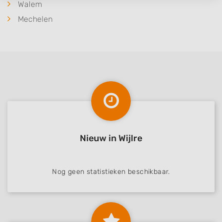
Walem
IAB processing purposes:
Mechelen
Store and/or access information on a device
Use limited data to select advertising
Create profiles for personalised advertising
Use profiles to select personalised
advertising
Create profiles to personalise content
Use profiles to select personalised content
Nieuw in Wijlre
Measure advertising performance
Nog geen statistieken beschikbaar.
Measure content performance
Understand audiences through statistics
or combinations of data from different
sources