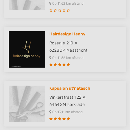
Op 11,62 km afstand
Hairdesign Henny
Roserije 210 A
6228DP
Maastricht
Op 11,86 km afstand
Kapsalon ut'natasch
Vinkerstraat 122 A
6464GM
Kerkrade
Op 13,11 km afstand