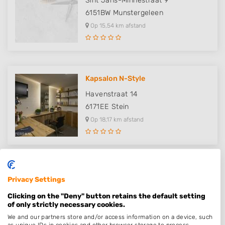
Sint Jans-Minnestraat 9
6151BW
Munstergeleen
Op 15,54 km afstand
Kapsalon N-Style
Havenstraat 14
6171EE
Stein
Op 18,17 km afstand
Heren- en Kinderkapsalon Hee Ba..
Privacy Settings
Kerkstraat 70
Clicking on the "Deny" button retains the default setting
6137SP
Sittard
of only strictly necessary cookies.
Op 18,96 km afstand
We and our partners store and/or access information on a device, such
as unique IDs in cookies and other browser storage to process