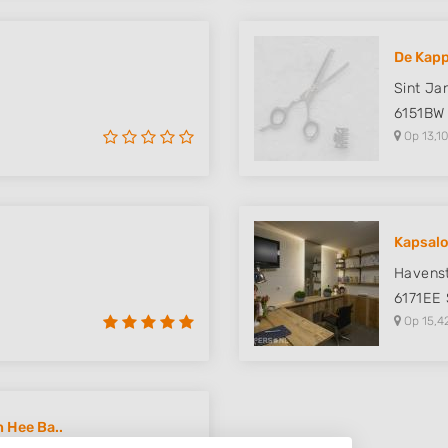
De Kapp
Sint Ja
6151BW
Op 13,10
Kapsalo
Havenst
6171EE
Op 15,4
 Hee Ba..