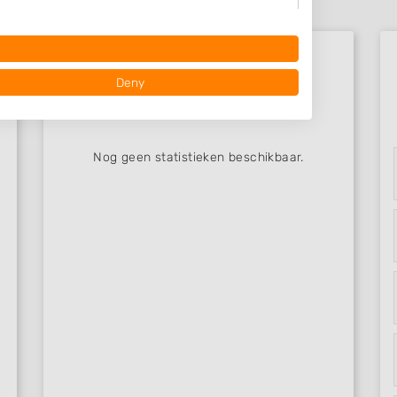
Deny
Beoordelingen Schin op Ge..
Nog geen statistieken beschikbaar.
 data from different