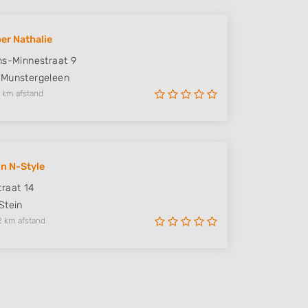
er Nathalie
ns-Minnestraat 9
Munstergeleen
 km afstand
n N-Style
raat 14
Stein
2 km afstand