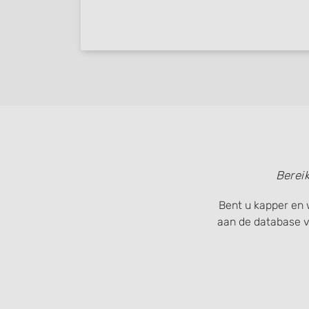
IAB Special Features:
Use precise geolocation data
Identify devices based on information actively requested
Non-IAB processing purposes:
Necessary
Performance
Functional
Berei
Advertising
Bent u kapper en 
aan de database 