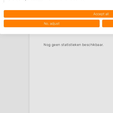
Use limited data to select advertising
Accept all
Create profiles for personalised advertising
No, adjust
Nieuw in Schin op Ge..
Use profiles to select personalised advertising
Create profiles to personalise content
Nog geen statistieken beschikbaar.
Use profiles to select personalised content
Measure advertising performance
Measure content performance
Understand audiences through statistics or combinations of
sources
Develop and improve services
Use limited data to select content