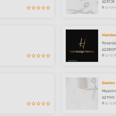
6231JK
Op 9,19 
Hairde
Roserij
6228D
Op 10,7
Gaston
Maastri
6211HV
Op 12,5