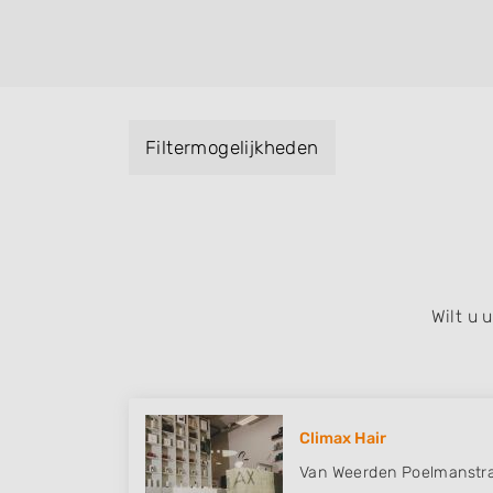
helpen met extensions, balyage, invlechte
keratinebehandeling, een permanent, een 
visagie, epileren, schoonheidsbehandeling
baard en pruiken. U kunt de zoekresultaten
specialisatie filter en u vindt zoekresultate
Filtermogelijkheden
zuid, west en het centrum) van Schin op Ge
Wilt u
Climax Hair
Van Weerden Poelmanstra