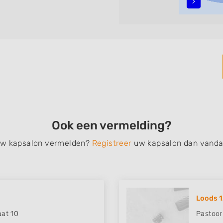
n, opsteken, weave, een
bruidkapsel, make-up &
en, het trimmen van een
 filteren met behulp van de
n in iedere wijk (noord, oost,
ul.
Ook een vermelding?
 uw kapsalon vermelden?
Registreer
uw kapsalon dan vanda
Loods 
at 10
Pastoor