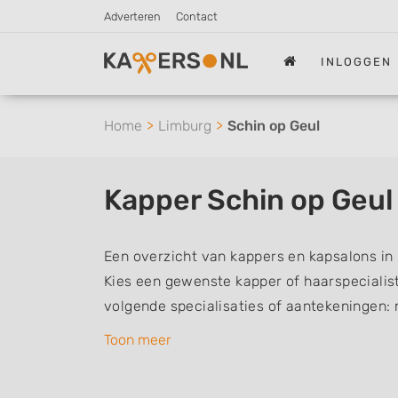
Adverteren
Contact
INLOGGEN
Home
Limburg
Schin op Geul
Kapper Schin op Geul
Een overzicht van kappers en kapsalons in 
Kies een gewenste kapper of haarspecialist 
volgende specialisaties of aantekeningen:
vrouwen of dameskapper, kinderkapper, thu
Toon meer
een kapsalon waar u zonder afspraak terec
kappers kunnen uw haren wassen, knippen,