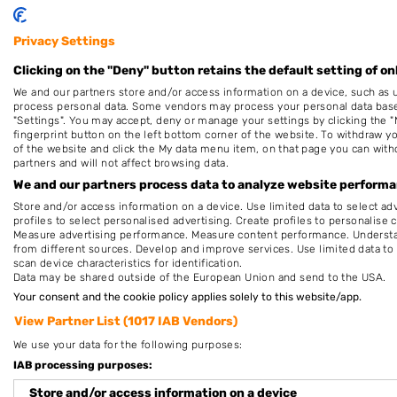
Kerkstraat 70
6137SP
Sittard
Privacy Settings
Op 16,67 km afstand
Clicking on the "Deny" button retains the default setting of on
We and our partners store and/or access information on a device, such as 
process personal data. Some vendors may process your personal data based 
"Settings". You may accept, deny or manage your settings by clicking the "
fingerprint button on the left bottom corner of the website. To withdraw you
of the website and click the My data menu item, on that page you can with
partners and will not affect browsing data.
Plaatsen in de buurt
We and our partners process data to analyze website performan
Ransdaal
Store and/or access information on a device. Use limited data to select adv
profiles to select personalised advertising. Create profiles to personalise 
Wijlre
Measure advertising performance. Measure content performance. Understan
from different sources. Develop and improve services. Use limited data to 
Elkenrade
scan device characteristics for identification.
Data may be shared outside of the European Union and send to the USA.
Gulpen
Your consent and the cookie policy applies solely to this website/app.
View Partner List (1017 IAB Vendors)
We use your data for the following purposes:
IAB processing purposes:
Store and/or access information on a device