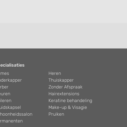
ecialisaties
ames
Heren
nderkapper
Thuiskapper
rber
Zonder Afspraak
euren
Hairextensions
ileren
Keratine behandeling
uidskapsel
Make-up & Visagie
hoonheidssalon
Pruiken
rmanenten