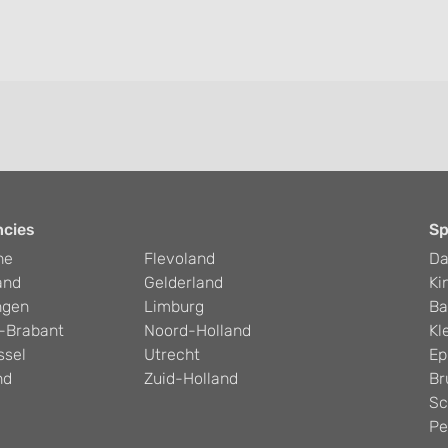
ncies
Sp
he
Flevoland
D
and
Gelderland
Ki
ngen
Limburg
Ba
-Brabant
Noord-Holland
Kl
ssel
Utrecht
Ep
nd
Zuid-Holland
Br
Sc
Pe