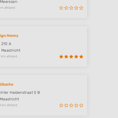
Meerssen
km afstand
sign Henny
e 210 A
P
Maastricht
9 km afstand
 Ubachs
chter Heidenstraat 5 B
Maastricht
8 km afstand