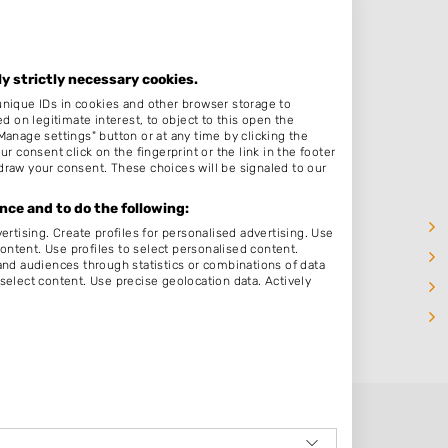
ly strictly necessary cookies.
unique IDs in cookies and other browser storage to
on legitimate interest, to object to this open the
Manage settings" button or at any time by clicking the
r consent click on the fingerprint or the link in the footer
draw your consent. These choices will be signaled to our
ce and to do the following:
Walem
ertising. Create profiles for personalised advertising. Use
content. Use profiles to select personalised content.
Valkenburg
d audiences through statistics or combinations of data
select content. Use precise geolocation data. Actively
Ingber
Voerendaal