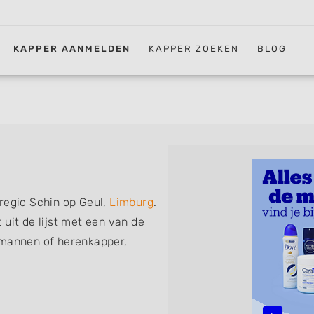
KAPPER AANMELDEN
KAPPER ZOEKEN
BLOG
regio Schin op Geul,
Limburg
.
uit de lijst met een van de
 mannen of herenkapper,
iskapper, barber of kies voor
ht kunt. De vermelde
 föhnen en kleuren, maar ook