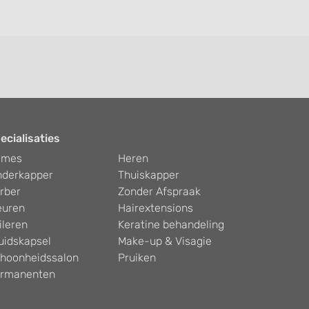
ecialisaties
ames
Heren
nderkapper
Thuiskapper
rber
Zonder Afspraak
euren
Hairextensions
ileren
Keratine behandeling
uidskapsel
Make-up & Visagie
hoonheidssalon
Pruiken
rmanenten