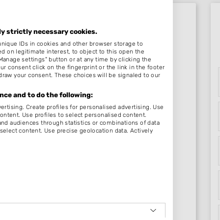
ly strictly necessary cookies.
Beoordelingen Zwartemeer
unique IDs in cookies and other browser storage to
on legitimate interest, to object to this open the
Manage settings" button or at any time by clicking the
r consent click on the fingerprint or the link in the footer
Nog geen statistieken beschikbaar.
draw your consent. These choices will be signaled to our
ce and to do the following:
ertising. Create profiles for personalised advertising. Use
content. Use profiles to select personalised content.
d audiences through statistics or combinations of data
select content. Use precise geolocation data. Actively