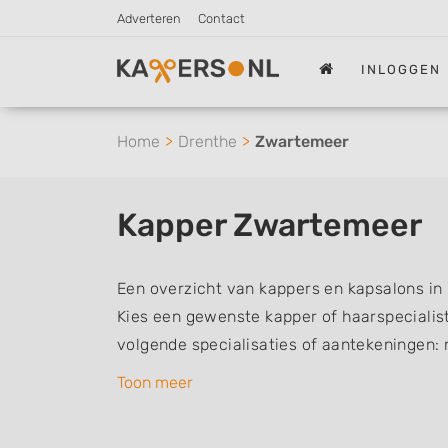
Adverteren
Contact
INLOGGEN
Home
Drenthe
Zwartemeer
Kapper Zwartemeer
Een overzicht van kappers en kapsalons in
Kies een gewenste kapper of haarspecialist 
volgende specialisaties of aantekeningen:
vrouwen of dameskapper, kinderkapper, thu
Toon meer
een kapsalon waar u zonder afspraak terec
kappers kunnen uw haren wassen, knippen,