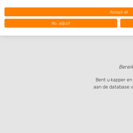
Use limited data to select advertising
Accept all
Create profiles for personalised advertising
No, adjust
Use profiles to select personalised advertising
Create profiles to personalise content
Use profiles to select personalised content
Berei
Measure advertising performance
Measure content performance
Bent u kapper en
aan de database 
Understand audiences through statistics or combinations of
sources
Develop and improve services
Use limited data to select content
IAB Special Features: