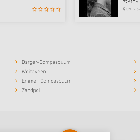
7761GV
Op 12,5
Barger-Compascuum
Weiteveen
Emmer-Compascuum
Zandpol