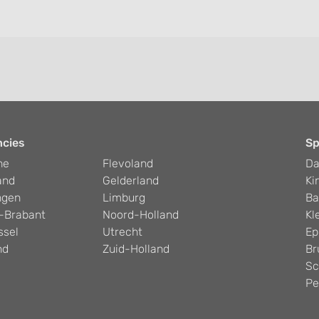
ncies
Sp
he
Flevoland
D
and
Gelderland
Ki
ngen
Limburg
Ba
-Brabant
Noord-Holland
Kl
ssel
Utrecht
Ep
nd
Zuid-Holland
Br
Sc
Pe