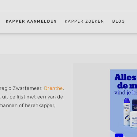
KAPPER AANMELDEN
KAPPER ZOEKEN
BLOG
 regio Zwartemeer,
Drenthe
.
uit de lijst met een van de
 mannen of herenkapper,
iskapper, barber of kies voor
ht kunt. De vermelde
 föhnen en kleuren, maar ook