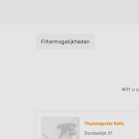
helpen met extensions, balyage, invlechte
keratinebehandeling, een permanent, een 
visagie, epileren, schoonheidsbehandeling
baard en pruiken. U kunt de zoekresultaten
specialisatie filter en u vindt zoekresultate
Filtermogelijkheden
zuid, west en het centrum) van Zwartemeer
Wilt u
Thuiskapster Kelly
Dordsedijk 31