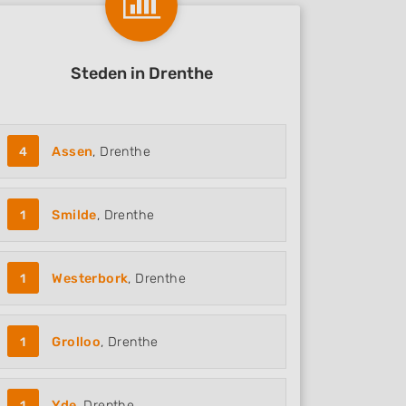
Steden in Drenthe
4
Assen
, Drenthe
1
Smilde
, Drenthe
1
Westerbork
, Drenthe
1
Grolloo
, Drenthe
1
Yde
, Drenthe