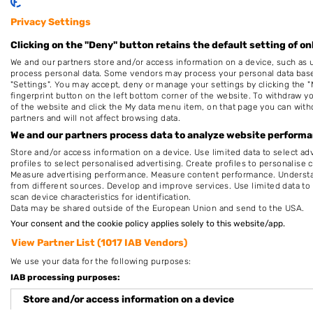
Privacy Settings
Clicking on the "Deny" button retains the default setting of on
Nieuw in Zwartemeer
We and our partners store and/or access information on a device, such as 
process personal data. Some vendors may process your personal data based 
"Settings". You may accept, deny or manage your settings by clicking the "
fingerprint button on the left bottom corner of the website. To withdraw you
Nog geen statistieken beschikbaar.
of the website and click the My data menu item, on that page you can with
partners and will not affect browsing data.
We and our partners process data to analyze website performan
Store and/or access information on a device. Use limited data to select adv
profiles to select personalised advertising. Create profiles to personalise 
Measure advertising performance. Measure content performance. Understan
from different sources. Develop and improve services. Use limited data to 
scan device characteristics for identification.
Data may be shared outside of the European Union and send to the USA.
Your consent and the cookie policy applies solely to this website/app.
View Partner List (1017 IAB Vendors)
We use your data for the following purposes:
IAB processing purposes:
Store and/or access information on a device