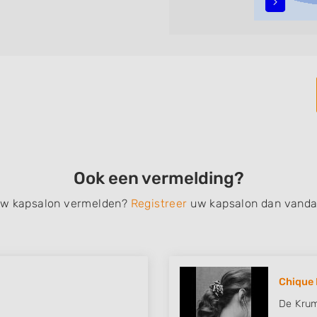
n, opsteken, weave, een
bruidkapsel, make-up &
en, het trimmen van een
 filteren met behulp van de
n in iedere wijk (noord, oost,
.
Ook een vermelding?
 uw kapsalon vermelden?
Registreer
uw kapsalon dan vanda
Chique 
De Krum