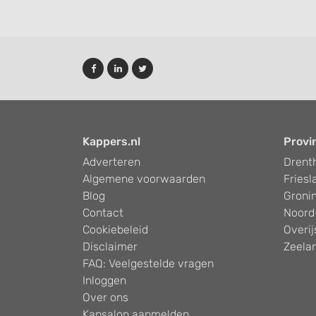
Use precise geolocation data
Identify devices based on information actively requested
Non-IAB processing purposes:
Necessary
Performance
Kappers.nl
Provi
Functional
Adverteren
Drent
Advertising
Algemene voorwaarden
Friesl
Blog
Groni
Contact
Noord
Cookiebeleid
Overij
Disclaimer
Zeela
FAQ: Veelgestelde vragen
Inloggen
Over ons
Kapsalon aanmelden