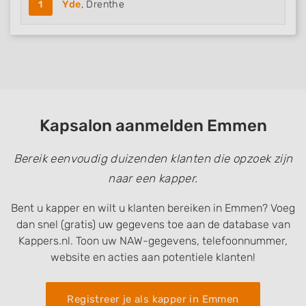
1
Yde
, Drenthe
Use precise geolocation data
Identify devices based on information
actively requested
Non-IAB processing purposes:
Necessary
Performance
Kapsalon aanmelden Emmen
Functional
Bereik eenvoudig duizenden klanten die opzoek zijn
Advertising
naar een kapper.
Bent u kapper en wilt u klanten bereiken in Emmen? Voeg
dan snel (gratis) uw gegevens toe aan de database van
Kappers.nl. Toon uw NAW-gegevens, telefoonnummer,
website en acties aan potentiele klanten!
Registreer je als kapper in Emmen