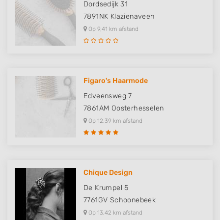
Dordsedijk 31
7891NK
Klazienaveen
Op 9,41 km afstand
Figaro's Haarmode
Edveensweg 7
7861AM
Oosterhesselen
Op 12,39 km afstand
Chique Design
De Krumpel 5
7761GV
Schoonebeek
Op 13,42 km afstand