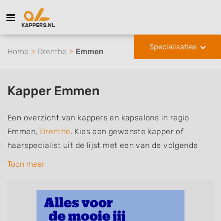
Specialisaties
Home
Drenthe
Emmen
Kapper Emmen
Een overzicht van kappers en kapsalons in regio
Emmen,
Drenthe
. Kies een gewenste kapper of
haarspecialist uit de lijst met een van de volgende
specialisaties of aantekeningen: mannen of
Toon meer
herenkapper, vrouwen of dameskapper, kinderkapper,
thuiskapper, barber of kies voor een kapsalon waar u
zonder afspraak terecht kunt. De vermelde kappers
kunnen uw haren wassen, knippen, föhnen en kleuren,