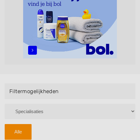
maar ook helpen met extensions, balyage, invlechten,
opsteken, weave, een keratinebehandeling, een
permanent, een bruidkapsel, make-up & visagie,
epileren, schoonheidsbehandelingen, het trimmen van
een baard en pruiken. U kunt de zoekresultaten
filteren met behulp van de specialisatie filter en u
vindt zoekresultaten in iedere wijk (noord, oost, zuid,
west en het centrum) van Emmen.
Filtermogelijkheden
Alle