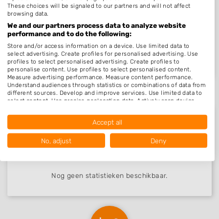
These choices will be signaled to our partners and will not affect
Nieuw in Emmen
browsing data.
We and our partners process data to analyze website
performance and to do the following:
Store and/or access information on a device. Use limited data to
Bakkes - herenkap..
select advertising. Create profiles for personalised advertising. Use
Emmen, Drenthe
02-01-2015
profiles to select personalised advertising. Create profiles to
personalise content. Use profiles to select personalised content.
Measure advertising performance. Measure content performance.
Understand audiences through statistics or combinations of data from
different sources. Develop and improve services. Use limited data to
select content. Use precise geolocation data. Actively scan device
characteristics for identification.
Data may be shared outside of the European Union and send to the
Accept all
USA.
Your consent and the cookie policy applies solely to this website/app.
No, adjust
Deny
Beoordelingen Emmen
View Partner List (1016 IAB Vendors)
We use your data for the following purposes:
IAB processing purposes:
Nog geen statistieken beschikbaar.
Store and/or access information on a device
Use limited data to select advertising