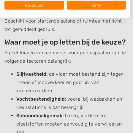
Your consent and the cookie policy applies solely to this website/app.
No, adjust
Deny
Toepassing
View Partner List (1017 IAB Vendors)
We use your data for the following purposes:
Geschikt voor startende salons of ruimtes met licht
IAB processing purposes:
tot gemiddeld gebruik.
Store and/or access information on a device
Waar moet je op letten bij de keuze?
Use limited data to select advertising
Bij het kiezen van een vloer voor een kapsalon zijn de
Create profiles for personalised advertising
volgende factoren belangrijk:
Use profiles to select personalised
Slijtvastheid:
de vloer moet bestand zijn tegen
advertising
intensief loopverkeer en gebruik van
Create profiles to personalise content
kapperskrukken.
Vochtbestendigheid:
vooral bij wasbakken en
Use profiles to select personalised content
kleurstations is dat belangrijk.
Measure advertising performance
Schoonmaakgemak:
haren, vlekken en
vloeistoffen moeten eenvoudig te verwijderen
Measure content performance
zijn.