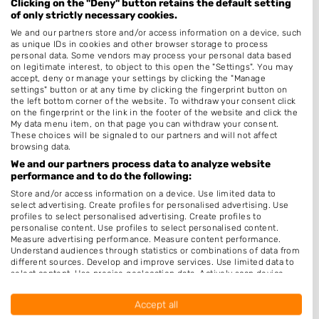
Clicking on the "Deny" button retains the default setting
Geschikt voor salons met een strak interieur waar
of only strictly necessary cookies.
hygiëne en onderhoudsgemak belangrijk zijn.
We and our partners store and/or access information on a device, such
as unique IDs in cookies and other browser storage to process
Vinylvloer
personal data. Some vendors may process your personal data based
on legitimate interest, to object to this open the "Settings". You may
accept, deny or manage your settings by clicking the "Manage
Vinyl is een flexibele kunststof vloer die in banen of
settings" button or at any time by clicking the fingerprint button on
tegels wordt gelegd. Het is budgetvriendelijk.
the left bottom corner of the website. To withdraw your consent click
on the fingerprint or the link in the footer of the website and click the
My data menu item, on that page you can withdraw your consent.
Voordelen
These choices will be signaled to our partners and will not affect
browsing data.
We and our partners process data to analyze website
Lage aanschafprijs
performance and to do the following:
Comfortabel en enigszins geluiddempend
Store and/or access information on a device. Use limited data to
Keuze uit diverse designs
select advertising. Create profiles for personalised advertising. Use
profiles to select personalised advertising. Create profiles to
personalise content. Use profiles to select personalised content.
Nadelen
Measure advertising performance. Measure content performance.
Understand audiences through statistics or combinations of data from
different sources. Develop and improve services. Use limited data to
Minder duurzaam dan pvc
select content. Use precise geolocation data. Actively scan device
characteristics for identification.
Kan sneller slijten
Data may be shared outside of the European Union and send to the
Accept all
Gevoelig voor indrukken
USA.