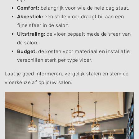
Understand audiences through statistics
Comfort:
belangrijk voor wie de hele dag staat.
or combinations of data from different
sources
Akoestiek:
een stille vloer draagt bij aan een
fijne sfeer in de salon.
Develop and improve services
Uitstraling:
de vloer bepaalt mede de sfeer van
Use limited data to select content
de salon.
IAB Special Features:
Budget:
de kosten voor materiaal en installatie
Use precise geolocation data
verschillen sterk per type vloer.
Identify devices based on information
Laat je goed informeren, vergelijk stalen en stem de
actively requested
vloerkeuze af op jouw salon.
Non-IAB processing purposes:
Necessary
Performance
Functional
Advertising