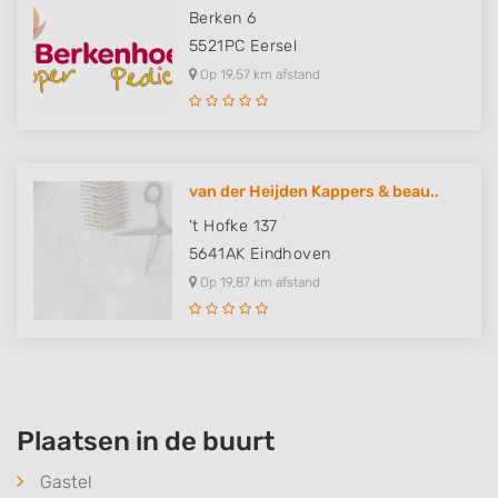
Berken 6
Functional
5521PC
Eersel
Op 19,57 km afstand
Advertising
van der Heijden Kappers & beau..
't Hofke 137
5641AK
Eindhoven
Op 19,87 km afstand
Plaatsen in de buurt
Gastel