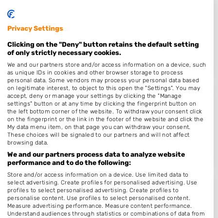
Monsieur Champagne
Leenderweg 65 B
Privacy Settings
5614HL
Eindhoven
Clicking on the "Deny" button retains the default setting
Op 18,04 km afstand
of only strictly necessary cookies.
We and our partners store and/or access information on a device, such
as unique IDs in cookies and other browser storage to process
personal data. Some vendors may process your personal data based
on legitimate interest, to object to this open the "Settings". You may
accept, deny or manage your settings by clicking the "Manage
Jeanette's Hairspray
settings" button or at any time by clicking the fingerprint button on
the left bottom corner of the website. To withdraw your consent click
Bisschop van Mierlostraat 49
on the fingerprint or the link in the footer of the website and click the
My data menu item, on that page you can withdraw your consent.
5731GB
Mierlo
These choices will be signaled to our partners and will not affect
Op 18,87 km afstand
browsing data.
We and our partners process data to analyze website
performance and to do the following:
Store and/or access information on a device. Use limited data to
select advertising. Create profiles for personalised advertising. Use
profiles to select personalised advertising. Create profiles to
Beauty Salon Daniela
personalise content. Use profiles to select personalised content.
Measure advertising performance. Measure content performance.
Schubertlaan 16 A
Understand audiences through statistics or combinations of data from