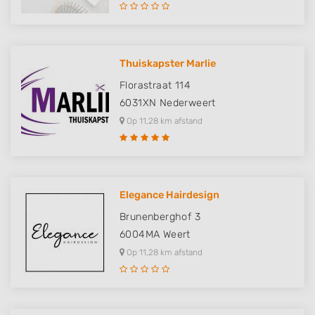
Thuiskapster Marlie
Florastraat 114
6031XN
Nederweert
Op 11,28 km afstand
Elegance Hairdesign
Brunenberghof 3
6004MA
Weert
Op 11,28 km afstand