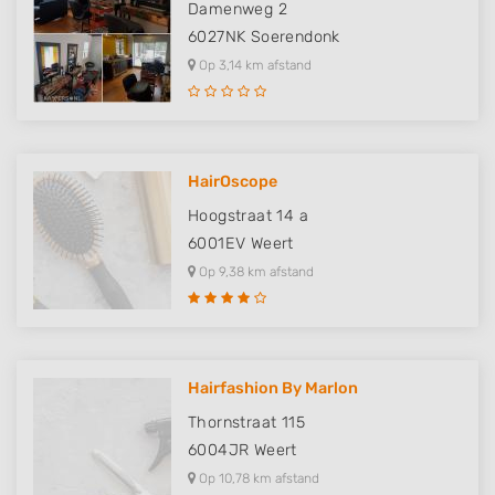
Damenweg 2
6027NK
Soerendonk
Op 3,14 km afstand
HairOscope
Hoogstraat 14 a
6001EV
Weert
Op 9,38 km afstand
Hairfashion By Marlon
Thornstraat 115
6004JR
Weert
Op 10,78 km afstand