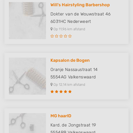
Will's Hairstyling Barbershop
Dokter van de Wouwstraat 46
6031HC
Nederweert
Op 11,96 km afstand
Kapsalon de Bogen
Oranje Nassaustraat 14
5554AG
Valkenswaard
Op 12,14 km afstand
MG haarID
Kard. de Jongstraat 19
5554RB
Valkenswaard