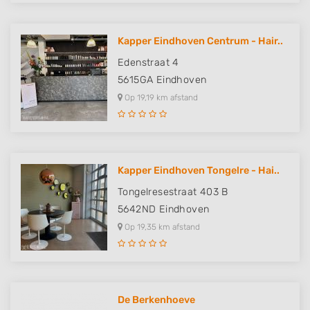
Measure advertising performance
Measure content performance
Kapper Eindhoven Centrum - Hair..
Edenstraat 4
Understand audiences through statistics
or combinations of data from different
5615GA
Eindhoven
sources
Op 19,19 km afstand
Develop and improve services
Use limited data to select content
Kapper Eindhoven Tongelre - Hai..
IAB Special Features:
Tongelresestraat 403 B
Use precise geolocation data
5642ND
Eindhoven
Identify devices based on information
Op 19,35 km afstand
actively requested
Non-IAB processing purposes:
Necessary
De Berkenhoeve
Performance