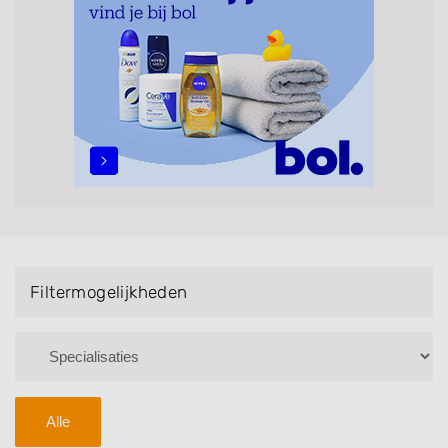
maar ook helpen met extensions, balyage, invlechten,
opsteken, weave, een keratinebehandeling, een
permanent, een bruidkapsel, make-up & visagie,
epileren, schoonheidsbehandelingen, het trimmen van
een baard en pruiken. U kunt de zoekresultaten
filteren met behulp van de specialisatie filter en u
vindt zoekresultaten in iedere wijk (noord, oost, zuid,
west en het centrum) van Budel.
Filtermogelijkheden
Alle