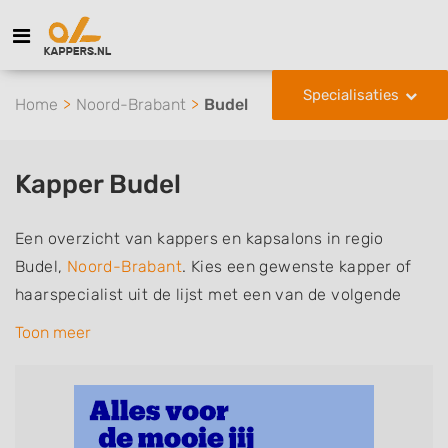
Specialisaties
Home
Noord-Brabant
Budel
Kapper Budel
Een overzicht van kappers en kapsalons in regio
Budel,
Noord-Brabant
. Kies een gewenste kapper of
haarspecialist uit de lijst met een van de volgende
specialisaties of aantekeningen: mannen of
Toon meer
herenkapper, vrouwen of dameskapper, kinderkapper,
thuiskapper, barber of kies voor een kapsalon waar u
zonder afspraak terecht kunt. De vermelde kappers
kunnen uw haren wassen, knippen, föhnen en kleuren,