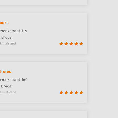
Looks
endrikstraat 116
S
Breda
 km afstand
iffures
endrikstraat 160
Breda
 km afstand