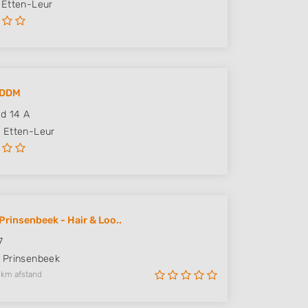
Etten-Leur
 DDM
d 14 A
N
Etten-Leur
Prinsenbeek - Hair & Loo..
7
Prinsenbeek
 km afstand