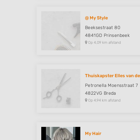
@ My Style
Beeksestraat 80
4841GD
Prinsenbeek
Op 4,09 km afstand
Thuiskapster Elles van d
Petronella Moensstraat 7
4822VG
Breda
Op 4,94 km afstand
My Hair