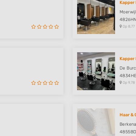
Kapper 
 data from different
Moerwij
4826H
Op 8,77
Kapper 
De Burc
4834H
Op 9,78
Haar & 
Berkena
4855B