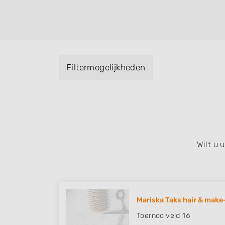
kleuren, maar ook helpen met extensions, b
opsteken, weave, een keratinebehandeling
bruidkapsel, make-up & visagie, epileren,
het trimmen van een baard en pruiken. U ku
met behulp van de specialisatie filter en u 
Filtermogelijkheden
iedere wijk (noord, oost, zuid, west en het
Wilt u
Mariska Taks hair & make
Toernooiveld 16