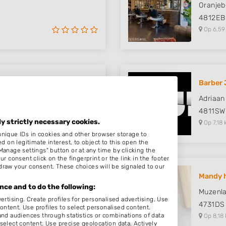
Oranjeb
4812EB
Op 6,59
Barber 
Adriaan
4811SW
ly strictly necessary cookies.
Op 7,18 
unique IDs in cookies and other browser storage to
on legitimate interest, to object to this open the
Manage settings" button or at any time by clicking the
r consent click on the fingerprint or the link in the footer
draw your consent. These choices will be signaled to our
raat -..
Mandy h
ce and to do the following:
Muzenla
ertising. Create profiles for personalised advertising. Use
4731DS
content. Use profiles to select personalised content.
d audiences through statistics or combinations of data
Op 8,18 
select content. Use precise geolocation data. Actively