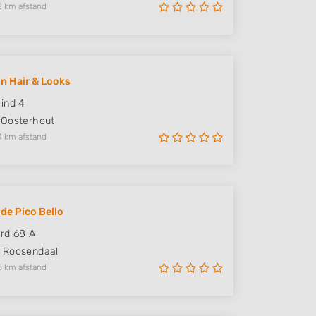
2 km afstand
n Hair & Looks
ind 4
Oosterhout
4 km afstand
e Pico Bello
rd 68 A
Roosendaal
6 km afstand