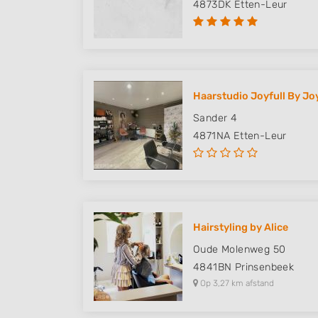
4873DK
Etten-Leur
Haarstudio Joyfull By Jo
Sander 4
4871NA
Etten-Leur
Hairstyling by Alice
Oude Molenweg 50
4841BN
Prinsenbeek
Op 3,27 km afstand