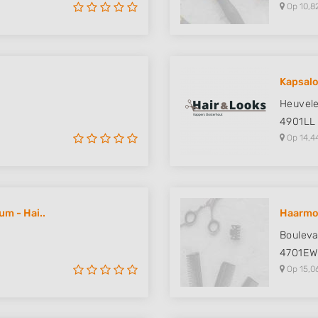
Op 10,8
Kapsalo
Heuvele
4901LL
Op 14,4
m - Hai..
Haarmod
Bouleva
4701EW
Op 15,0