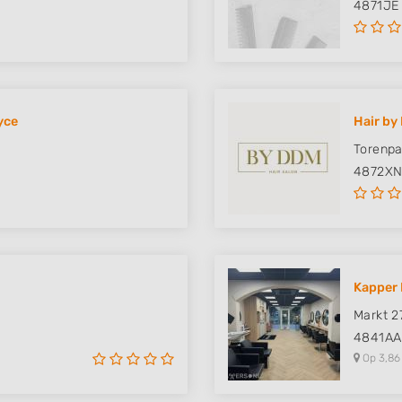
4871JE
yce
Hair by
Torenpa
4872X
Kapper 
Markt 2
4841AA
Op 3,86