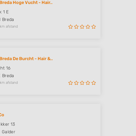
Breda Hoge Vucht - Hair..
k 1 E
N
Breda
 km afstand
Breda De Burcht - Hair &..
ht 16
E
Breda
 km afstand
Co
kker 13
D
Galder