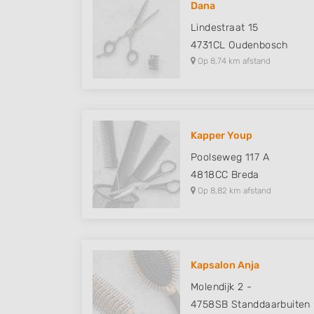
Dana
Understand audiences through statistics or combinations of
Lindestraat 15
sources
4731CL
Oudenbosch
Op 8,74 km afstand
Develop and improve services
Use limited data to select content
IAB Special Features:
Kapper Youp
Use precise geolocation data
Poolseweg 117 A
Identify devices based on information actively requested
4818CC
Breda
Op 8,82 km afstand
Non-IAB processing purposes:
Necessary
Performance
Kapsalon Anja
Functional
Molendijk 2 -
Advertising
4758SB
Standdaarbuiten