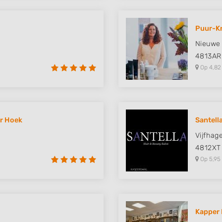
Puur-Kr
Nieuwe 
4813AR
Op 4,82
er Hoek
Santell
Vijfhag
4812XT
Op 5,95
Kapper 