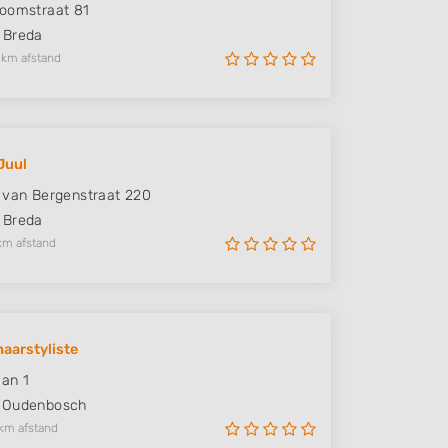
oomstraat 81
Breda
 km afstand
Juul
 van Bergenstraat 220
Breda
km afstand
aarstyliste
an 1
Oudenbosch
km afstand