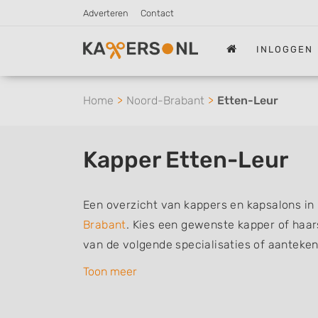
Adverteren
Contact
INLOGGEN
Home
Noord-Brabant
Etten-Leur
Kapper Etten-Leur
Een overzicht van kappers en kapsalons in
Brabant
. Kies een gewenste kapper of haars
van de volgende specialisaties of aanteke
herenkapper, vrouwen of dameskapper, kind
Toon meer
barber of kies voor een kapsalon waar u zo
De vermelde kappers kunnen uw haren was