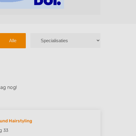
Alle
ag nog!
ound Hairstyling
ng 33