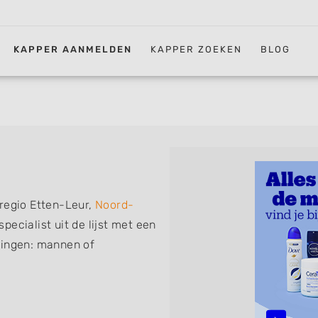
KAPPER AANMELDEN
KAPPER ZOEKEN
BLOG
 regio Etten-Leur,
Noord-
pecialist uit de lijst met een
ningen: mannen of
erkapper, thuiskapper,
nder afspraak terecht kunt.
sen, knippen, föhnen en