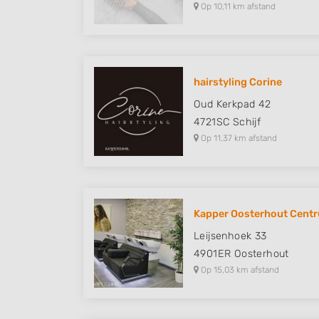
Op 10,11 km afstand
hairstyling Corine
Oud Kerkpad 42
4721SC
Schijf
Op 11,37 km afstand
Kapper Oosterhout Centru
Leijsenhoek 33
4901ER
Oosterhout
Op 15,03 km afstand