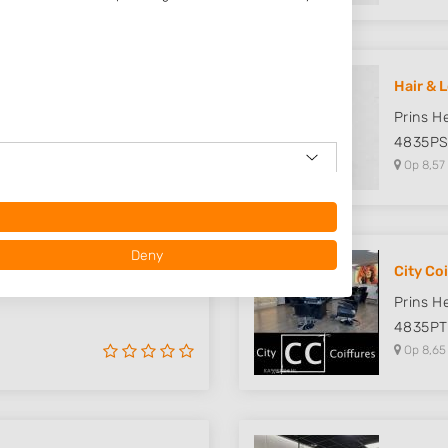
di..
Hair & 
Prins H
4835P
Op 8,57
Deny
air &..
City Co
Prins H
4835PT
Op 8,65