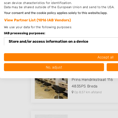
scan device characteristics for identification.
Data may be shared outside of the European Union and send to the USA.
Your consent and the cookie policy applies solely to this website/app.
View Partner List (1016 IAB Vendors)
De Barbier Koziol Haarstu
We use your data for the following purposes:
Ginnekenweg 252
IAB processing purposes:
4835NJ
Breda
Store and/or access information on a device
Op 8,25 km afstand
Use limited data to select advertising
Accept all
Create profiles for personalised advertising
No, adjust
Kapper Breda Ginneken - H
Use profiles to select personalised advertising
Prins Hendrikstraat 116
Create profiles to personalise content
4835PS
Breda
Op 8,57 km afstand
Use profiles to select personalised content
Measure advertising performance
Measure content performance