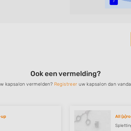
alyage, invlechten,
, een permanent, een
 schoonheidsbehandelingen,
nt de zoekresultaten filteren
vindt zoekresultaten in
 centrum) van Etten-Leur.
Ook een vermelding?
 uw kapsalon vermelden?
Registreer
uw kapsalon dan vanda
-up
All (a)r
Spletti