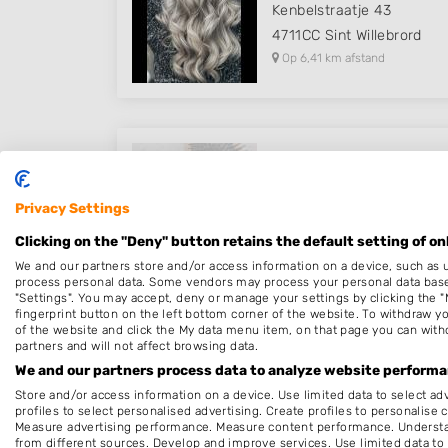
Kenbelstraatje 43
4711CC
Sint Willebrord
Op 6,41 km afstand
MOOI HAAR
Fellenoordstraat 1
Privacy Settings
4811TG
Breda
Clicking on the "Deny" button retains the default setting of on
Op 6,82 km afstand
We and our partners store and/or access information on a device, such as 
process personal data. Some vendors may process your personal data based 
"Settings". You may accept, deny or manage your settings by clicking the "
fingerprint button on the left bottom corner of the website. To withdraw you
of the website and click the My data menu item, on that page you can with
partners and will not affect browsing data.
Kapper Breda Wilhelminast
We and our partners process data to analyze website performan
Wilhelminastraat 24
Store and/or access information on a device. Use limited data to select adv
4818SG
Breda
profiles to select personalised advertising. Create profiles to personalise 
Measure advertising performance. Measure content performance. Understan
Op 7,67 km afstand
from different sources. Develop and improve services. Use limited data to 