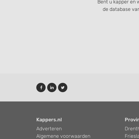
Bent u kapper en w
Develop and improve services
de database va
Use limited data to select content
IAB Special Features:
Use precise geolocation data
Identify devices based on information actively requested
Non-IAB processing purposes:
Necessary
Performance
Functional
Advertising
Kappers.nl
Provi
Adverteren
Drent
Algemene voorwaarden
Friesl