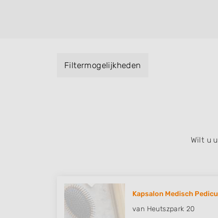
helpen met extensions, balyage, invlechte
keratinebehandeling, een permanent, een 
visagie, epileren, schoonheidsbehandeling
baard en pruiken. U kunt de zoekresultaten
specialisatie filter en u vindt zoekresultate
Filtermogelijkheden
zuid, west en het centrum) van Dalerveen.
Wilt u
Kapsalon Medisch Pedicure
van Heutszpark 20