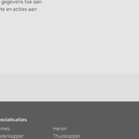
uw gegevens toe aan
e en acties aan
ecialisaties
ames
Heren
nderkapper
Thuiskapper