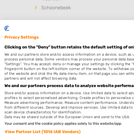
Schoonebeek
Privacy Settings
Clicking on the "Deny" button retains the default setting of on
We and our partners store and/or access information on a device, such as 
process personal data. Some vendors may process your personal data based 
"Settings". You may accept, deny or manage your settings by clicking the "
fingerprint button on the left bottom corner of the website. To withdraw you
of the website and click the My data menu item, on that page you can with
partners and will not affect browsing data.
Nieuw in Dalerveen
We and our partners process data to analyze website performan
Store and/or access information on a device. Use limited data to select adv
profiles to select personalised advertising. Create profiles to personalise 
Nog geen statistieken beschikbaar.
Measure advertising performance. Measure content performance. Understan
from different sources. Develop and improve services. Use limited data to 
scan device characteristics for identification.
Data may be shared outside of the European Union and send to the USA.
Your consent and the cookie policy applies solely to this website/app.
View Partner List (1016 IAB Vendors)