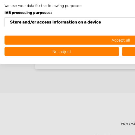
We use your data for the following purposes:
IAB processing purposes:
Store and/or access information on a device
Use limited data to select advertising
Accept all
Create profiles for personalised advertising
No, adjust
Use profiles to select personalised advertising
Create profiles to personalise content
Use profiles to select personalised content
Measure advertising performance
Measure content performance
Understand audiences through statistics or combinations of
Berei
sources