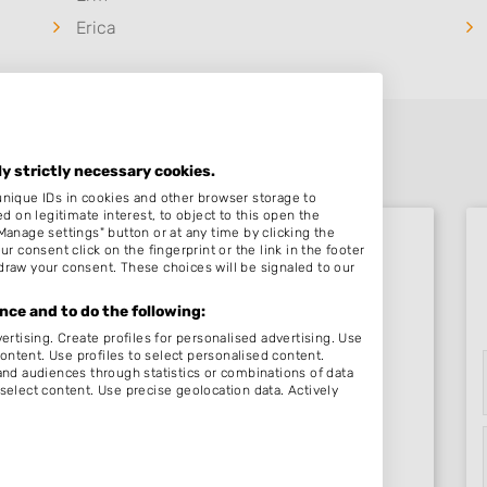
Erica
ly strictly necessary cookies.
unique IDs in cookies and other browser storage to
on legitimate interest, to object to this open the
Manage settings" button or at any time by clicking the
r consent click on the fingerprint or the link in the footer
draw your consent. These choices will be signaled to our
Beoordelingen Dalerveen
ce and to do the following:
ertising. Create profiles for personalised advertising. Use
content. Use profiles to select personalised content.
Nog geen statistieken beschikbaar.
d audiences through statistics or combinations of data
select content. Use precise geolocation data. Actively