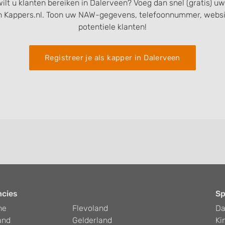
ilt u klanten bereiken in Dalerveen? Voeg dan snel (gratis) 
n Kappers.nl. Toon uw NAW-gegevens, telefoonnummer, websit
potentiele klanten!
Registreer je als kapper in Dalerveen
ncies
Sp
he
Flevoland
D
and
Gelderland
Ki