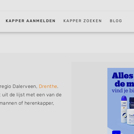
KAPPER AANMELDEN
KAPPER ZOEKEN
BLOG
 regio Dalerveen,
Drenthe
.
uit de lijst met een van de
 mannen of herenkapper,
iskapper, barber of kies voor
ht kunt. De vermelde
 föhnen en kleuren, maar ook