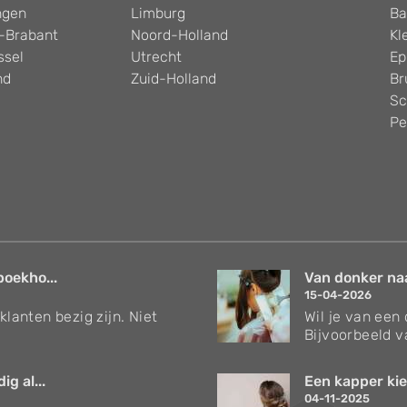
ngen
Limburg
Ba
-Brabant
Noord-Holland
Kl
ssel
Utrecht
Ep
nd
Zuid-Holland
Br
Sc
Pe
boekho...
Van donker naar
15-04-2026
klanten bezig zijn. Niet
Wil je van een
Bijvoorbeeld v
g al...
Een kapper kie
04-11-2025