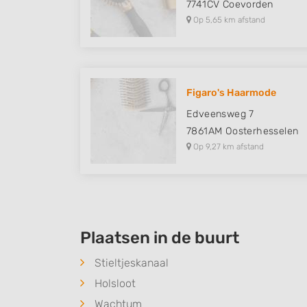
7741CV
Coevorden
Op 5,65 km afstand
Figaro's Haarmode
Edveensweg 7
7861AM
Oosterhesselen
Op 9,27 km afstand
Plaatsen in de buurt
Stieltjeskanaal
Holsloot
Wachtum