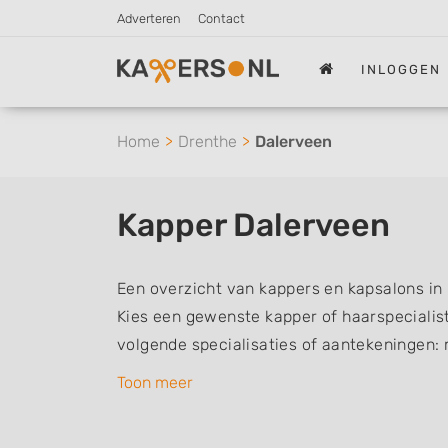
Adverteren
Contact
INLOGGEN
Home
Drenthe
Dalerveen
Kapper Dalerveen
Een overzicht van kappers en kapsalons in
Kies een gewenste kapper of haarspecialist 
volgende specialisaties of aantekeningen:
vrouwen of dameskapper, kinderkapper, thu
Toon meer
een kapsalon waar u zonder afspraak terec
kappers kunnen uw haren wassen, knippen,