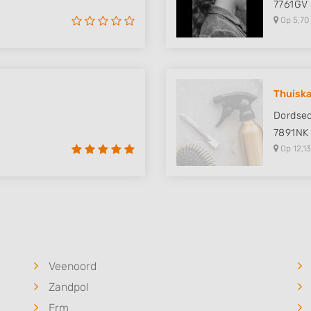
7761GV
Op 5,70
Thuiska
Dordsed
7891NK
Op 12,13
Veenoord
Zandpol
Erm