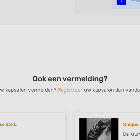
n, opsteken, weave, een
bruidkapsel, make-up &
en, het trimmen van een
 filteren met behulp van de
n in iedere wijk (noord, oost,
Ook een vermelding?
 uw kapsalon vermelden?
Registreer
uw kapsalon dan vanda
 Stell..
Chique 
De Krum