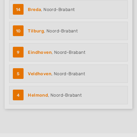
actively requested
14
Breda
, Noord-Brabant
Non-IAB processing purposes:
Necessary
10
Tilburg
, Noord-Brabant
Performance
Functional
9
Eindhoven
, Noord-Brabant
Advertising
5
Veldhoven
, Noord-Brabant
4
Helmond
, Noord-Brabant