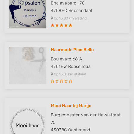
Enclaveberg 170
4708EC
Roosendaal
Op 15,80 km afstand
Haarmode Pico Bello
Boulevard 68 A
4701EW
Roosendaal
Op 15,81 km afstand
Mooi Haar bij Marije
Burgemeester van der Havestraat
75
4307BC
Oosterland