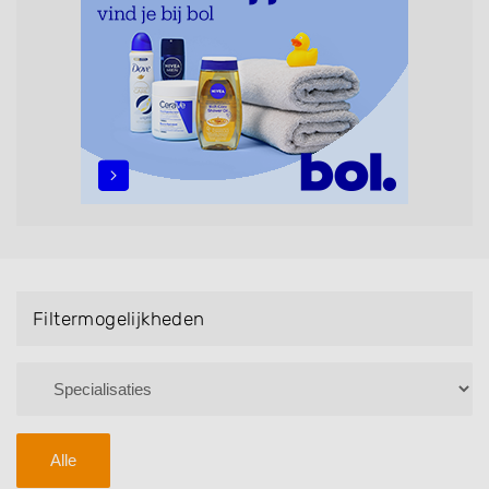
maar ook helpen met extensions, balyage, invlechten,
opsteken, weave, een keratinebehandeling, een
permanent, een bruidkapsel, make-up & visagie,
epileren, schoonheidsbehandelingen, het trimmen van
een baard en pruiken. U kunt de zoekresultaten
filteren met behulp van de specialisatie filter en u
vindt zoekresultaten in iedere wijk (noord, oost, zuid,
west en het centrum) van De Heen.
Filtermogelijkheden
Alle