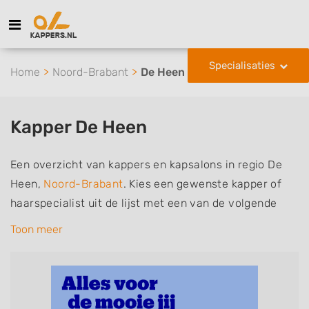
Specialisaties
Home
Noord-Brabant
De Heen
Kapper De Heen
Een overzicht van kappers en kapsalons in regio De
Heen,
Noord-Brabant
. Kies een gewenste kapper of
haarspecialist uit de lijst met een van de volgende
specialisaties of aantekeningen: mannen of
Toon meer
herenkapper, vrouwen of dameskapper, kinderkapper,
thuiskapper, barber of kies voor een kapsalon waar u
zonder afspraak terecht kunt. De vermelde kappers
kunnen uw haren wassen, knippen, föhnen en kleuren,