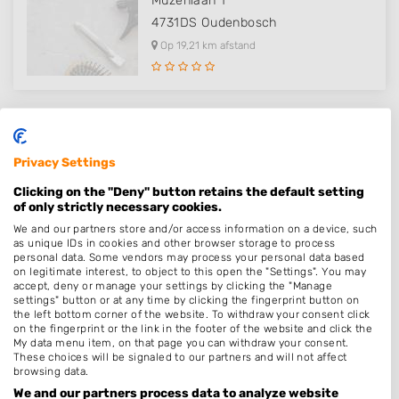
Muzenlaan 1
4731DS
Oudenbosch
Op 19,21 km afstand
Privacy Settings
Plaatsen in de buurt
Clicking on the "Deny" button retains the default setting
Steenbergen
of only strictly necessary cookies.
We and our partners store and/or access information on a device, such
Nieuw-Vossemeer
as unique IDs in cookies and other browser storage to process
personal data. Some vendors may process your personal data based
Lepelstraat
on legitimate interest, to object to this open the "Settings". You may
Oud-Vossemeer
accept, deny or manage your settings by clicking the "Manage
settings" button or at any time by clicking the fingerprint button on
Sint Philipsland
the left bottom corner of the website. To withdraw your consent click
on the fingerprint or the link in the footer of the website and click the
Dinteloord
My data menu item, on that page you can withdraw your consent.
These choices will be signaled to our partners and will not affect
Achthuizen
browsing data.
Moerstraten
We and our partners process data to analyze website