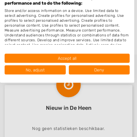
performance and to do the following:
Halsteren
Store and/or access information on a device. Use limited data to
select advertising. Create profiles for personalised advertising. Use
Tholen
profiles to select personalised advertising. Create profiles to
Ooltgensplaat
personalise content. Use profiles to select personalised content.
Measure advertising performance. Measure content performance.
Oude-Tonge
Understand audiences through statistics or combinations of data from
different sources. Develop and improve services. Use limited data to
select content. Use precise geolocation data. Actively scan device
characteristics for identification.
Data may be shared outside of the European Union and send to the
Accept all
USA.
Your consent and the cookie policy applies solely to this website/app.
No, adjust
Deny
View Partner List (1016 IAB Vendors)
We use your data for the following purposes:
IAB processing purposes:
Store and/or access information on a device
Nieuw in De Heen
Use limited data to select advertising
Create profiles for personalised advertising
Nog geen statistieken beschikbaar.
Use profiles to select personalised