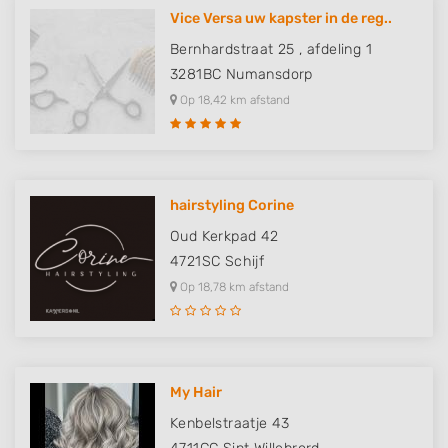
Vice Versa uw kapster in de reg..
Bernhardstraat 25 , afdeling 1
3281BC
Numansdorp
Op 18,42 km afstand
hairstyling Corine
Oud Kerkpad 42
4721SC
Schijf
Op 18,78 km afstand
My Hair
Kenbelstraatje 43