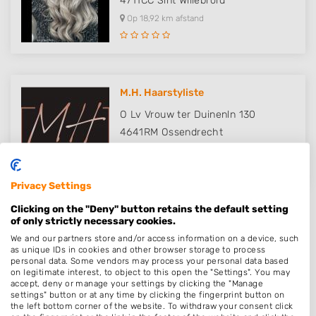
4711CC
Sint Willebrord
Op 18,92 km afstand
M.H. Haarstyliste
O Lv Vrouw ter Duinenln 130
4641RM
Ossendrecht
Op 19,97 km afstand
Privacy Settings
Clicking on the "Deny" button retains the default setting
of only strictly necessary cookies.
We and our partners store and/or access information on a device, such
Plaatsen in de buurt
as unique IDs in cookies and other browser storage to process
personal data. Some vendors may process your personal data based
on legitimate interest, to object to this open the "Settings". You may
De Heen
accept, deny or manage your settings by clicking the "Manage
settings" button or at any time by clicking the fingerprint button on
Lepelstraat
the left bottom corner of the website. To withdraw your consent click