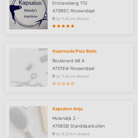
Enclaveberg 170
4708EC
Roosendaal
Op 11,43 km afstand
Haarmode Pico Bello
Boulevard 68 A
4701EW
Roosendaal
Op 11,63 km afstand
Kapsalon Anja
Molendijk 2 -
4758SB
Standdaarbuiten
Op 15,20 km afstand