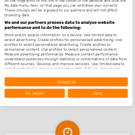
on the fingerprint or the link in the footer of the website and click the
Moerstraten
My data menu item, on that page you can withdraw your consent.
Kruisland
These choices will be signaled to our partners and will not affect
browsing data.
Halsteren
We and our partners process data to analyze website
performance and to do the following:
Nieuw-Vossemeer
Store and/or access information on a device. Use limited data to
Dinteloord
select advertising. Create profiles for personalised advertising. Use
profiles to select personalised advertising. Create profiles to
Heerle
personalise content. Use profiles to select personalised content.
Measure advertising performance. Measure content performance.
Oud-Vossemeer
Understand audiences through statistics or combinations of data from
different sources. Develop and improve services. Use limited data to
Wouw
select content. Use precise geolocation data. Actively scan device
Tholen
characteristics for identification.
Data may be shared outside of the European Union and send to the
Accept all
Stampersgat
USA.
Your consent and the cookie policy applies solely to this website/app.
No, adjust
Deny
View Partner List (1016 IAB Vendors)
We use your data for the following purposes:
IAB processing purposes:
Store and/or access information on a device
Use limited data to select advertising