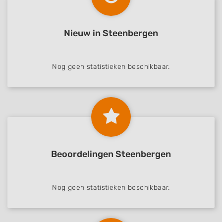
Create profiles for personalised advertising
Nieuw in Steenbergen
Use profiles to select personalised
advertising
Nog geen statistieken beschikbaar.
Create profiles to personalise content
Use profiles to select personalised content
Measure advertising performance
Measure content performance
Understand audiences through statistics
Beoordelingen Steenbergen
or combinations of data from different
sources
Develop and improve services
Nog geen statistieken beschikbaar.
Use limited data to select content