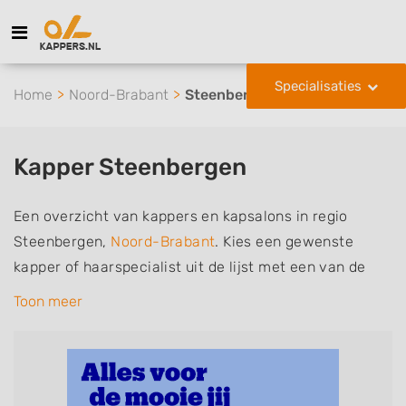
Specialisaties
Home
Noord-Brabant
Steenbergen
Kapper Steenbergen
Een overzicht van kappers en kapsalons in regio
Steenbergen,
Noord-Brabant
. Kies een gewenste
kapper of haarspecialist uit de lijst met een van de
volgende specialisaties of aantekeningen: mannen of
Toon meer
herenkapper, vrouwen of dameskapper, kinderkapper,
thuiskapper, barber of kies voor een kapsalon waar u
zonder afspraak terecht kunt. De vermelde kappers
kunnen uw haren wassen, knippen, föhnen en kleuren,