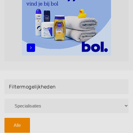
maar ook helpen met extensions, balyage, invlechten,
opsteken, weave, een keratinebehandeling, een
permanent, een bruidkapsel, make-up & visagie,
epileren, schoonheidsbehandelingen, het trimmen van
een baard en pruiken. U kunt de zoekresultaten
filteren met behulp van de specialisatie filter en u
vindt zoekresultaten in iedere wijk (noord, oost, zuid,
west en het centrum) van Steenbergen.
Filtermogelijkheden
Alle