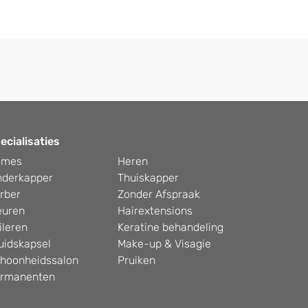
ecialisaties
ames
Heren
nderkapper
Thuiskapper
rber
Zonder Afspraak
euren
Hairextensions
ileren
Keratine behandeling
uidskapsel
Make-up & Visagie
hoonheidssalon
Pruiken
rmanenten