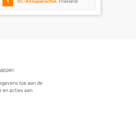
1
St.-Annaparochie
, Friesland
apper.
gegevens toe aan de
 en acties aan