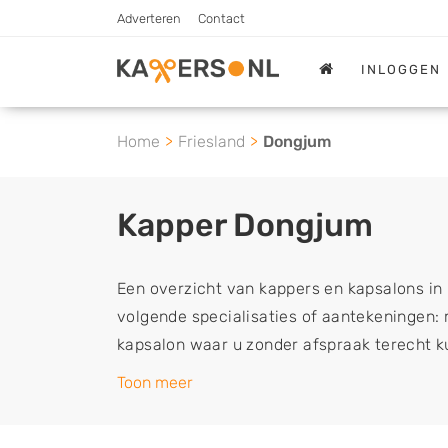
Adverteren
Contact
INLOGGEN
Home
Friesland
Dongjum
Kapper Dongjum
Een overzicht van kappers en kapsalons in
volgende specialisaties of aantekeningen:
kapsalon waar u zonder afspraak terecht 
extensions, balyage, invlechten, opsteken,
Toon meer
schoonheidsbehandelingen, het trimmen van 
vindt zoekresultaten in iedere wijk (noord,