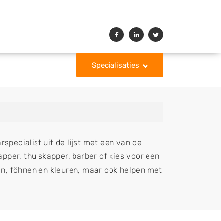
Specialisaties
specialist uit de lijst met een van de
per, thuiskapper, barber of kies voor een
n, föhnen en kleuren, maar ook helpen met
kapsel, make-up & visagie, epileren,
t behulp van de specialisatie filter en u