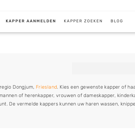
KAPPER AANMELDEN
KAPPER ZOEKEN
BLOG
 regio Dongjum,
Friesland
. Kies een gewenste kapper of haar
 mannen of herenkapper, vrouwen of dameskapper, kinderkap
kunt. De vermelde kappers kunnen uw haren wassen, knippe
 weave, een keratinebehandeling, een permanent, een bruid
een baard en pruiken. U kunt de zoekresultaten filteren me
 oost, zuid, west en het centrum) van Dongjum.