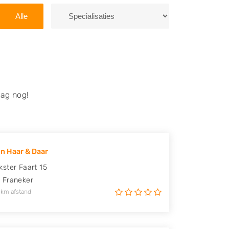
Alle
ag nog!
n Haar & Daar
ster Faart 15
D
Franeker
 km afstand