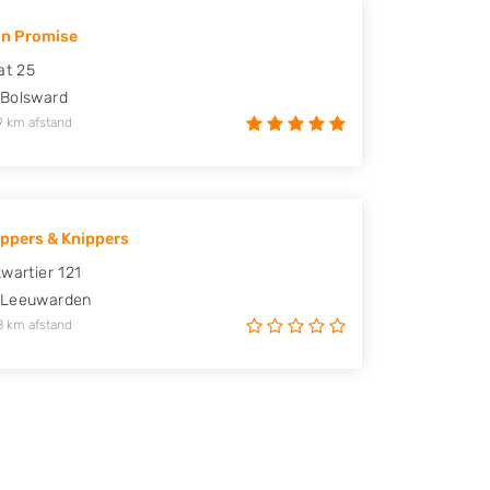
on Promise
at 25
Bolsward
9 km afstand
appers & Knippers
kwartier 121
Leeuwarden
8 km afstand