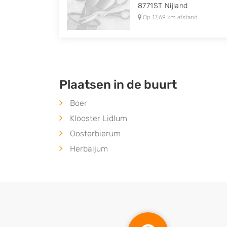
8771ST
Nijland
Op 17,69 km afstand
Plaatsen in de buurt
Boer
Klooster Lidlum
Oosterbierum
Herbaijum