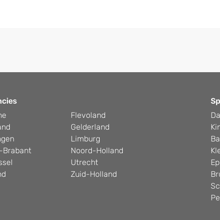
ncies
Sp
he
Flevoland
D
and
Gelderland
Ki
ngen
Limburg
Ba
-Brabant
Noord-Holland
Kl
ssel
Utrecht
Ep
nd
Zuid-Holland
Br
Sc
Pe