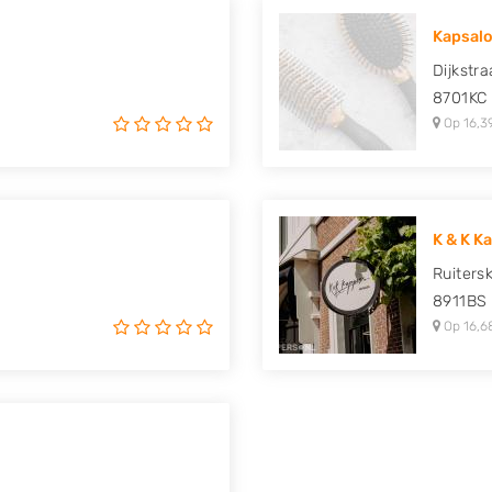
Kapsal
Dijkstra
e
8701KC
Op 16,3
K & K K
Ruiters
8911BS
Op 16,6