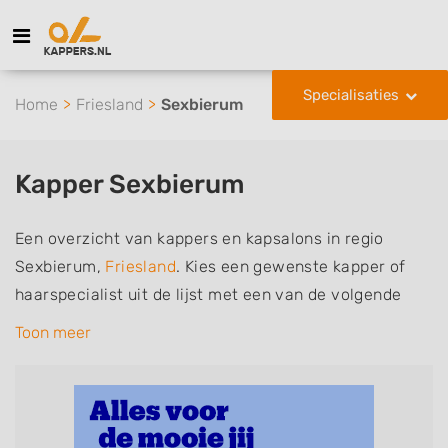
Specialisaties
Home
Friesland
Sexbierum
Kapper Sexbierum
Een overzicht van kappers en kapsalons in regio
Sexbierum,
Friesland
. Kies een gewenste kapper of
haarspecialist uit de lijst met een van de volgende
specialisaties of aantekeningen: mannen of
Toon meer
herenkapper, vrouwen of dameskapper, kinderkapper,
thuiskapper, barber of kies voor een kapsalon waar u
zonder afspraak terecht kunt. De vermelde kappers
kunnen uw haren wassen, knippen, föhnen en kleuren,