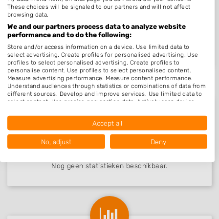
These choices will be signaled to our partners and will not affect
Nieuw in Sexbierum
browsing data.
We and our partners process data to analyze website
performance and to do the following:
Nog geen statistieken beschikbaar.
Store and/or access information on a device. Use limited data to
select advertising. Create profiles for personalised advertising. Use
profiles to select personalised advertising. Create profiles to
personalise content. Use profiles to select personalised content.
Measure advertising performance. Measure content performance.
Understand audiences through statistics or combinations of data from
different sources. Develop and improve services. Use limited data to
select content. Use precise geolocation data. Actively scan device
characteristics for identification.
Data may be shared outside of the European Union and send to the
Accept all
USA.
Beoordelingen Sexbierum
Your consent and the cookie policy applies solely to this website/app.
No, adjust
Deny
View Partner List (1016 IAB Vendors)
We use your data for the following purposes:
Nog geen statistieken beschikbaar.
IAB processing purposes:
Store and/or access information on a device
Use limited data to select advertising