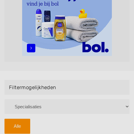
maar ook helpen met extensions, balyage, invlechten,
opsteken, weave, een keratinebehandeling, een
permanent, een bruidkapsel, make-up & visagie,
epileren, schoonheidsbehandelingen, het trimmen van
een baard en pruiken. U kunt de zoekresultaten
filteren met behulp van de specialisatie filter en u
vindt zoekresultaten in iedere wijk (noord, oost, zuid,
west en het centrum) van Sexbierum.
Filtermogelijkheden
Alle