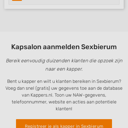
Use precise geolocation data
Identify devices based on information
actively requested
Non-IAB processing purposes:
Necessary
Kapsalon aanmelden Sexbierum
Performance
Bereik eenvoudig duizenden klanten die opzoek zijn
Functional
naar een kapper.
Advertising
Bent u kapper en wilt u klanten bereiken in Sexbierum?
Voeg dan snel (gratis) uw gegevens toe aan de database
van Kappers.nl. Toon uw NAW-gegevens,
telefoonnummer, website en acties aan potentiele
klanten!
Registreer je als kapper in Sexbierum