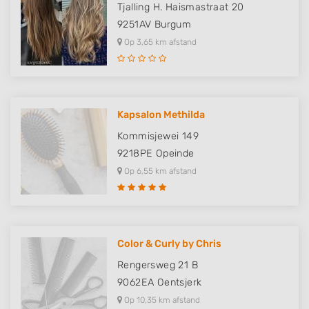
Tjalling H. Haismastraat 20
9251AV
Burgum
Op 3,65 km afstand
Kapsalon Methilda
Kommisjewei 149
9218PE
Opeinde
Op 6,55 km afstand
Color & Curly by Chris
Rengersweg 21 B
9062EA
Oentsjerk
Op 10,35 km afstand