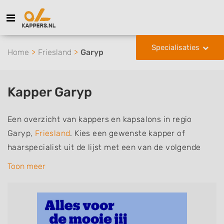
Specialisaties
Home
Friesland
Garyp
Kapper Garyp
Een overzicht van kappers en kapsalons in regio
Garyp,
Friesland
. Kies een gewenste kapper of
haarspecialist uit de lijst met een van de volgende
specialisaties of aantekeningen: mannen of
Toon meer
herenkapper, vrouwen of dameskapper, kinderkapper,
thuiskapper, barber of kies voor een kapsalon waar u
zonder afspraak terecht kunt. De vermelde kappers
kunnen uw haren wassen, knippen, föhnen en kleuren,