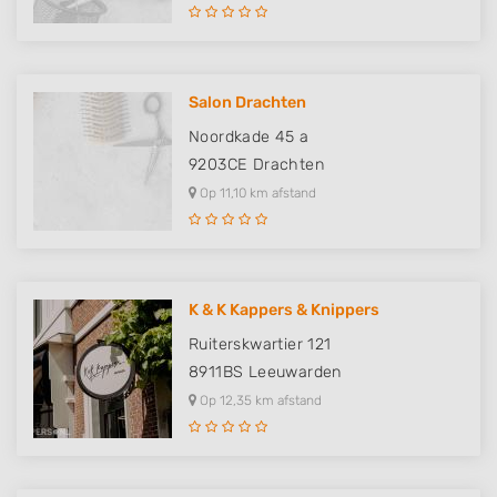
Salon Drachten
Noordkade 45 a
9203CE
Drachten
Op 11,10 km afstand
K & K Kappers & Knippers
Ruiterskwartier 121
8911BS
Leeuwarden
Op 12,35 km afstand