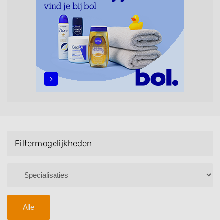
maar ook helpen met extensions, balyage, invlechten,
opsteken, weave, een keratinebehandeling, een
permanent, een bruidkapsel, make-up & visagie,
epileren, schoonheidsbehandelingen, het trimmen van
een baard en pruiken. U kunt de zoekresultaten
filteren met behulp van de specialisatie filter en u
vindt zoekresultaten in iedere wijk (noord, oost, zuid,
west en het centrum) van Garyp.
Filtermogelijkheden
Alle