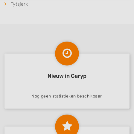
IAB processing purposes:
Tytsjerk
Store and/or access information on a device
Use limited data to select advertising
Create profiles for personalised advertising
Use profiles to select personalised
advertising
Create profiles to personalise content
Nieuw in Garyp
Use profiles to select personalised content
Measure advertising performance
Nog geen statistieken beschikbaar.
Measure content performance
Understand audiences through statistics
or combinations of data from different
sources