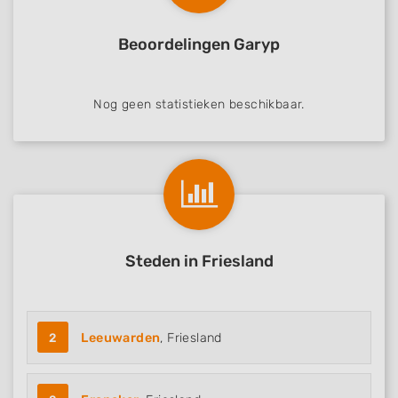
Develop and improve services
Beoordelingen Garyp
Use limited data to select content
IAB Special Features:
Use precise geolocation data
Nog geen statistieken beschikbaar.
Identify devices based on information
actively requested
Non-IAB processing purposes:
Necessary
Performance
Steden in Friesland
Functional
Advertising
2
Leeuwarden
, Friesland