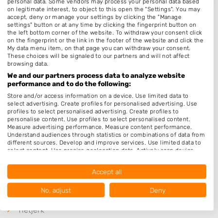
personal data. Some vendors may process your personal data based
on legitimate interest, to object to this open the "Settings". You may
accept, deny or manage your settings by clicking the "Manage
settings" button or at any time by clicking the fingerprint button on
the left bottom corner of the website. To withdraw your consent click
on the fingerprint or the link in the footer of the website and click the
Plaatsen in de buurt
My data menu item, on that page you can withdraw your consent.
These choices will be signaled to our partners and will not affect
Sumar
browsing data.
We and our partners process data to analyze website
Suwald
performance and to do the following:
Burgum
Store and/or access information on a device. Use limited data to
select advertising. Create profiles for personalised advertising. Use
Earnewâld
profiles to select personalised advertising. Create profiles to
personalise content. Use profiles to select personalised content.
Nijega
Measure advertising performance. Measure content performance.
Understand audiences through statistics or combinations of data from
De Tike
different sources. Develop and improve services. Use limited data to
select content. Use precise geolocation data. Actively scan device
Warten
characteristics for identification.
Oudega Gem Smallingerlnd
Data may be shared outside of the European Union and send to the
Accept all
USA.
Hurdegaryp
Your consent and the cookie policy applies solely to this website/app.
No, adjust
Deny
Eastermar
View Partner List (1016 IAB Vendors)
Tietjerk
We use your data for the following purposes: