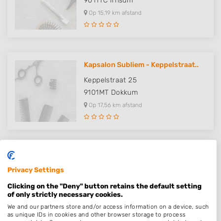
9011TC
Irnsum
Op 15,19 km afstand
Kapsalon Subliem - Keppelstraat..
Keppelstraat 25
9101MT
Dokkum
Op 17,56 km afstand
Kapsalon Subliem - Grote Breeds..
Privacy Settings
Grote Breedstraat 5
9101KH
Dokkum
Clicking on the "Deny" button retains the default setting
of only strictly necessary cookies.
Op 17,76 km afstand
We and our partners store and/or access information on a device, such
as unique IDs in cookies and other browser storage to process