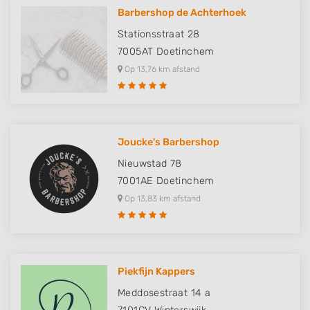
Barbershop de Achterhoek
Stationsstraat 28
7005AT
Doetinchem
Op 13,76 km afstand
Joucke's Barbershop
Nieuwstad 78
7001AE
Doetinchem
Op 13,83 km afstand
Piekfijn Kappers
Meddosestraat 14 a