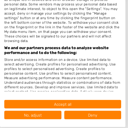
personal data. Some vendors may process your personal data based
on legitimate interest, to object to this open the "Settings". You may
accept, deny or manage your settings by clicking the "Manage
settings" button or at any time by clicking the fingerprint button on
the left bottom corner of the website. To withdraw your consent click
Plaatsen in de buurt
on the fingerprint or the link in the footer of the website and click the
My data menu item, on that page you can withdraw your consent.
These choices will be signaled to our partners and will not affect
Harreveld
browsing data.
Varsseveld
We and our partners process data to analyze website
performance and to do the following:
Zieuwent
Store and/or access information on a device. Use limited data to
Halle
select advertising. Create profiles for personalised advertising. Use
profiles to select personalised advertising. Create profiles to
Marienvelde
personalise content. Use profiles to select personalised content.
Measure advertising performance. Measure content performance.
Westendorp
Understand audiences through statistics or combinations of data from
different sources. Develop and improve services. Use limited data to
Lichtenvoorde
select content. Use precise geolocation data. Actively scan device
characteristics for identification.
Sinderen
Data may be shared outside of the European Union and send to the
Accept all
USA.
Aalten
Your consent and the cookie policy applies solely to this website/app.
De Heurne
No, adjust
Deny
View Partner List (1016 IAB Vendors)
Vragender
We use your data for the following purposes: