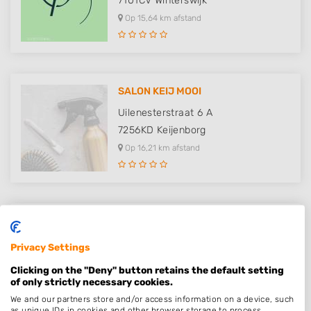
7101CV
Winterswijk
Op 15,64 km afstand
SALON KEIJ MOOI
Uilenesterstraat 6 A
7256KD
Keijenborg
Op 16,21 km afstand
Rijk aan Schoonheid
Gerrit Varwijkplein 13
Privacy Settings
7038BX
Zeddam
Clicking on the "Deny" button retains the default setting
Op 17,33 km afstand
of only strictly necessary cookies.
We and our partners store and/or access information on a device, such
as unique IDs in cookies and other browser storage to process