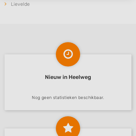
Lievelde
IAB processing purposes:
Store and/or access information on a device
Use limited data to select advertising
Create profiles for personalised advertising
Use profiles to select personalised
advertising
Create profiles to personalise content
Nieuw in Heelweg
Use profiles to select personalised content
Measure advertising performance
Nog geen statistieken beschikbaar.
Measure content performance
Understand audiences through statistics
or combinations of data from different
sources