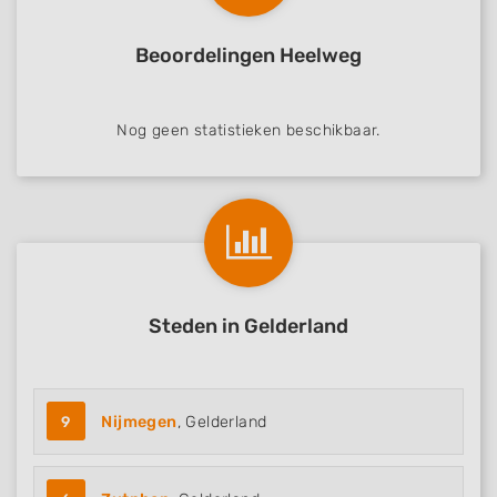
Develop and improve services
Beoordelingen Heelweg
Use limited data to select content
IAB Special Features:
Nog geen statistieken beschikbaar.
Use precise geolocation data
Identify devices based on information
actively requested
Non-IAB processing purposes:
Necessary
Performance
Steden in Gelderland
Functional
Advertising
9
Nijmegen
, Gelderland