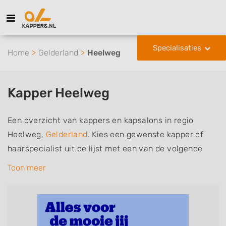
Specialisaties
Home
Gelderland
Heelweg
Kapper Heelweg
Een overzicht van kappers en kapsalons in regio
Heelweg,
Gelderland
. Kies een gewenste kapper of
haarspecialist uit de lijst met een van de volgende
specialisaties of aantekeningen: mannen of
Toon meer
herenkapper, vrouwen of dameskapper, kinderkapper,
thuiskapper, barber of kies voor een kapsalon waar u
zonder afspraak terecht kunt. De vermelde kappers
kunnen uw haren wassen, knippen, föhnen en kleuren,