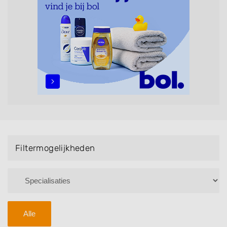
maar ook helpen met extensions, balyage, invlechten,
opsteken, weave, een keratinebehandeling, een
permanent, een bruidkapsel, make-up & visagie,
epileren, schoonheidsbehandelingen, het trimmen van
een baard en pruiken. U kunt de zoekresultaten
filteren met behulp van de specialisatie filter en u
vindt zoekresultaten in iedere wijk (noord, oost, zuid,
west en het centrum) van Heelweg.
Filtermogelijkheden
Alle