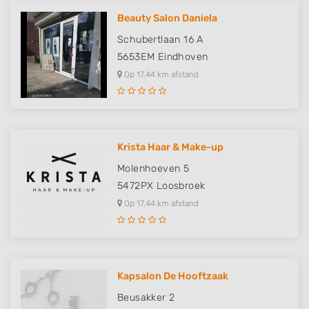
Advertising
Beauty Salon Daniela
Schubertlaan 16 A
5653EM
Eindhoven
Op 17,44 km afstand
Krista Haar & Make-up
Molenhoeven 5
5472PX
Loosbroek
Op 17,44 km afstand
Kapsalon De Hooftzaak
Beusakker 2