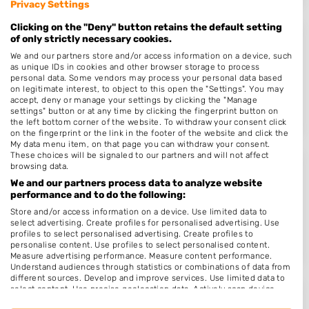
Privacy Settings
Clicking on the "Deny" button retains the default setting
of only strictly necessary cookies.
Kapper Eindhoven Centrum - Hair..
We and our partners store and/or access information on a device, such
Edenstraat 4
as unique IDs in cookies and other browser storage to process
personal data. Some vendors may process your personal data based
5615GA
Eindhoven
on legitimate interest, to object to this open the "Settings". You may
Op 15,99 km afstand
accept, deny or manage your settings by clicking the "Manage
settings" button or at any time by clicking the fingerprint button on
the left bottom corner of the website. To withdraw your consent click
on the fingerprint or the link in the footer of the website and click the
My data menu item, on that page you can withdraw your consent.
These choices will be signaled to our partners and will not affect
browsing data.
Kapsalon Nathalie
We and our partners process data to analyze website
Amansweg 13
performance and to do the following:
5455RD
Wilbertoord
Store and/or access information on a device. Use limited data to
select advertising. Create profiles for personalised advertising. Use
Op 16,14 km afstand
profiles to select personalised advertising. Create profiles to
personalise content. Use profiles to select personalised content.
Measure advertising performance. Measure content performance.
Understand audiences through statistics or combinations of data from
different sources. Develop and improve services. Use limited data to
select content. Use precise geolocation data. Actively scan device
characteristics for identification.
Image by Christel