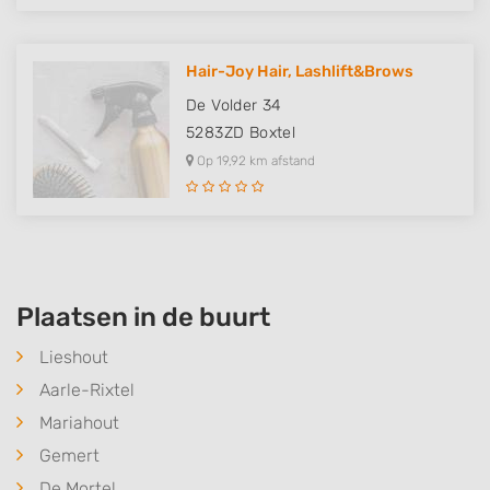
Hair-Joy Hair, Lashlift&Brows
De Volder 34
5283ZD
Boxtel
Op 19,92 km afstand
Plaatsen in de buurt
Lieshout
Aarle-Rixtel
Mariahout
Gemert
De Mortel