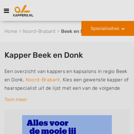
Specialisaties
Home
Noord-Brabant
Beek en Donk
Kapper Beek en Donk
Een overzicht van kappers en kapsalons in regio Beek
en Donk,
Noord-Brabant
. Kies een gewenste kapper of
haarspecialist uit de lijst met een van de volgende
specialisaties of aantekeningen: mannen of
Toon meer
herenkapper, vrouwen of dameskapper, kinderkapper,
thuiskapper, barber of kies voor een kapsalon waar u
zonder afspraak terecht kunt. De vermelde kappers
kunnen uw haren wassen, knippen, föhnen en kleuren,