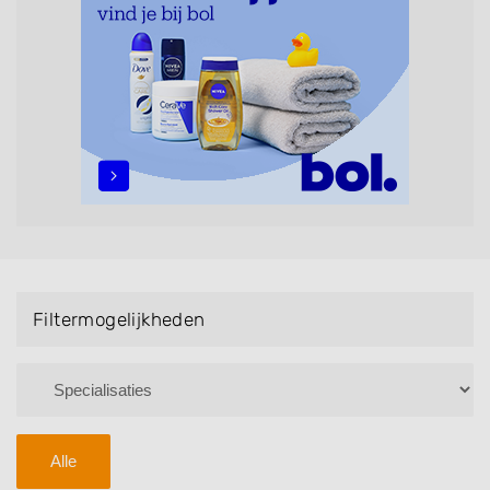
maar ook helpen met extensions, balyage, invlechten,
opsteken, weave, een keratinebehandeling, een
permanent, een bruidkapsel, make-up & visagie,
epileren, schoonheidsbehandelingen, het trimmen van
een baard en pruiken. U kunt de zoekresultaten
filteren met behulp van de specialisatie filter en u
vindt zoekresultaten in iedere wijk (noord, oost, zuid,
west en het centrum) van Beek en Donk.
Filtermogelijkheden
Alle