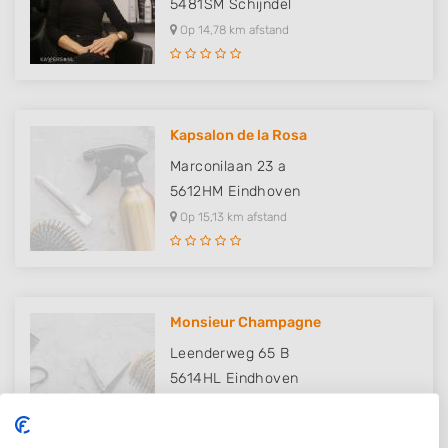
5481SM
Schijndel
Op 14,78 km afstand
Kapsalon de la Rosa
Marconilaan 23 a
5612HM
Eindhoven
Op 15,13 km afstand
Monsieur Champagne
Leenderweg 65 B
5614HL
Eindhoven
Op 15,89 km afstand