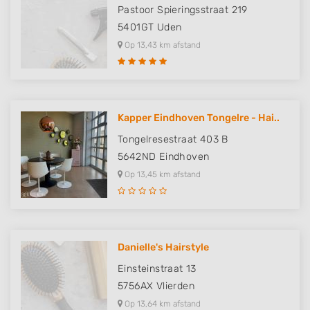
Pastoor Spieringsstraat 219
5401GT
Uden
Op 13,43 km afstand
Kapper Eindhoven Tongelre - Hai..
Tongelresestraat 403 B
5642ND
Eindhoven
Op 13,45 km afstand
Danielle's Hairstyle
Einsteinstraat 13
5756AX
Vlierden
Op 13,64 km afstand