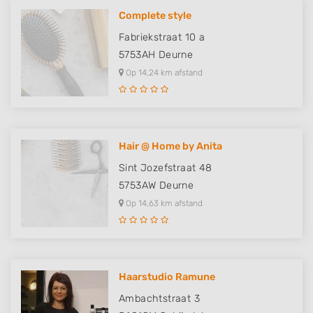
Complete style
Fabriekstraat 10 a
5753AH
Deurne
Op 14,24 km afstand
Hair @ Home by Anita
Sint Jozefstraat 48
5753AW
Deurne
Op 14,63 km afstand
Haarstudio Ramune
Ambachtstraat 3