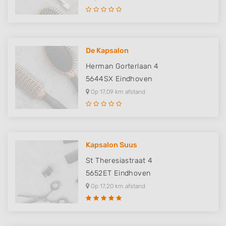
Measure content performance
Understand audiences through statistics
or combinations of data from different
sources
De Kapsalon
Develop and improve services
Herman Gorterlaan 4
5644SX
Eindhoven
Use limited data to select content
Op 17,09 km afstand
IAB Special Features:
Use precise geolocation data
Identify devices based on information
actively requested
Kapsalon Suus
Non-IAB processing purposes:
St Theresiastraat 4
5652ET
Eindhoven
Necessary
Op 17,20 km afstand
Performance
Functional