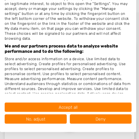
on legitimate interest, to object to this open the "Settings". You may
accept, deny or manage your settings by clicking the "Manage
settings" button or at any time by clicking the fingerprint button on
the left bottom corner of the website. To withdraw your consent click
on the fingerprint or the link in the footer of the website and click the
My data menu item, on that page you can withdraw your consent.
These choices will be signaled to our partners and will not affect
browsing data.
We and our partners process data to analyze website
performance and to do the following:
Store and/or access information on a device. Use limited data to
select advertising. Create profiles for personalised advertising. Use
Nieuw in Kerkenveld
profiles to select personalised advertising. Create profiles to
personalise content. Use profiles to select personalised content.
Measure advertising performance. Measure content performance.
Understand audiences through statistics or combinations of data from
Nog geen statistieken beschikbaar.
different sources. Develop and improve services. Use limited data to
select content. Use precise geolocation data. Actively scan device
characteristics for identification.
Data may be shared outside of the European Union and send to the
Accept all
USA.
Your consent and the cookie policy applies solely to this website/app.
No, adjust
Deny
View Partner List (1016 IAB Vendors)
We use your data for the following purposes: