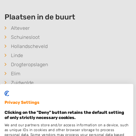
Plaatsen in de buurt
Alteveer
Schuinesloot
Hollandscheveld
Linde
Drogteropslagen
Elim
Zuidwolde
Slagharen
Noordscheschut
Privacy Settings
Hoogeveen
Clicking on the "Deny" button retains the default setting
of only strictly necessary cookies.
Nieuweroord
We and our partners store and/or access information on a device, such
Nieuwlande
as unique IDs in cookies and other browser storage to process
personal data. Some vendors may process your personal data based