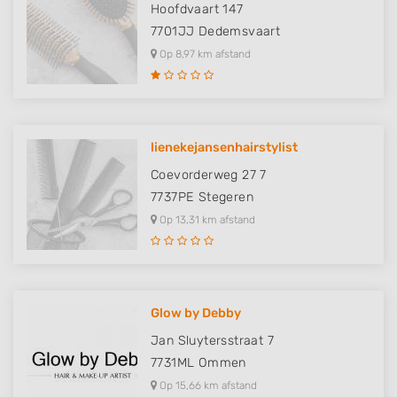
Hoofdvaart 147
7701JJ
Dedemsvaart
Op 8,97 km afstand
lienekejansenhairstylist
Coevorderweg 27 7
7737PE
Stegeren
Op 13,31 km afstand
Glow by Debby
Jan Sluytersstraat 7
7731ML
Ommen
Op 15,66 km afstand