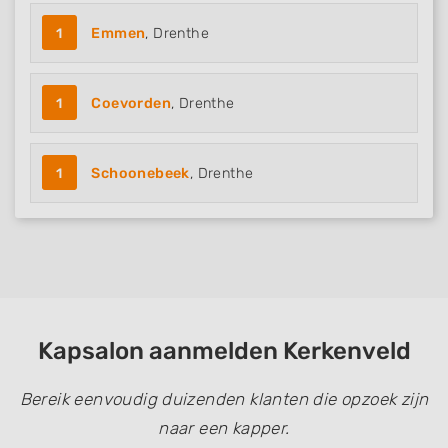
Develop and improve services
1
Emmen
, Drenthe
Use limited data to select content
IAB Special Features:
1
Coevorden
, Drenthe
Use precise geolocation data
Identify devices based on information
actively requested
1
Schoonebeek
, Drenthe
Non-IAB processing purposes:
Necessary
Performance
Functional
Kapsalon aanmelden Kerkenveld
Advertising
Bereik eenvoudig duizenden klanten die opzoek zijn
naar een kapper.