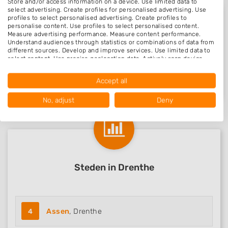
Store and/or access information on a device. Use limited data to
select advertising. Create profiles for personalised advertising. Use
profiles to select personalised advertising. Create profiles to
personalise content. Use profiles to select personalised content.
Measure advertising performance. Measure content performance.
Beoordelingen Zuidwolde
Understand audiences through statistics or combinations of data from
different sources. Develop and improve services. Use limited data to
select content. Use precise geolocation data. Actively scan device
characteristics for identification.
Data may be shared outside of the European Union and send to the
Nog geen statistieken beschikbaar.
Accept all
USA.
Your consent and the cookie policy applies solely to this website/app.
No, adjust
Deny
View Partner List (1017 IAB Vendors)
We use your data for the following purposes:
IAB processing purposes:
Store and/or access information on a device
Steden in Drenthe
Use limited data to select advertising
Create profiles for personalised advertising
Use profiles to select personalised
4
Assen
, Drenthe
advertising