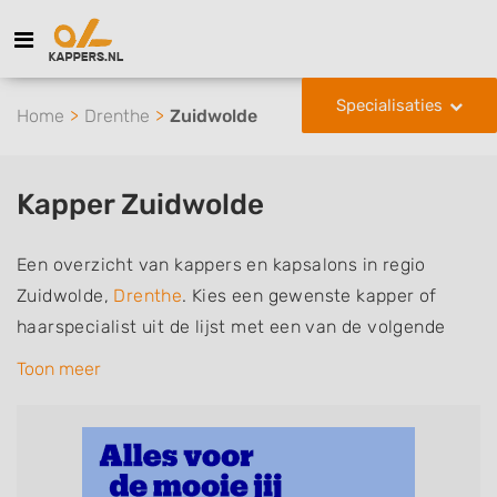
Specialisaties
Home
Drenthe
Zuidwolde
Kapper Zuidwolde
Een overzicht van kappers en kapsalons in regio
Zuidwolde,
Drenthe
. Kies een gewenste kapper of
haarspecialist uit de lijst met een van de volgende
specialisaties of aantekeningen: mannen of
Toon meer
herenkapper, vrouwen of dameskapper, kinderkapper,
thuiskapper, barber of kies voor een kapsalon waar u
zonder afspraak terecht kunt. De vermelde kappers
kunnen uw haren wassen, knippen, föhnen en kleuren,