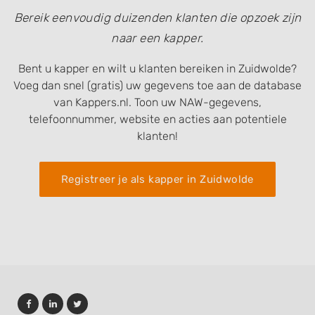
Non-IAB processing purposes:
Bereik eenvoudig duizenden klanten die opzoek zijn
Necessary
naar een kapper.
Performance
Bent u kapper en wilt u klanten bereiken in Zuidwolde?
Voeg dan snel (gratis) uw gegevens toe aan de database
Functional
van Kappers.nl. Toon uw NAW-gegevens,
Advertising
telefoonnummer, website en acties aan potentiele
klanten!
Registreer je als kapper in Zuidwolde