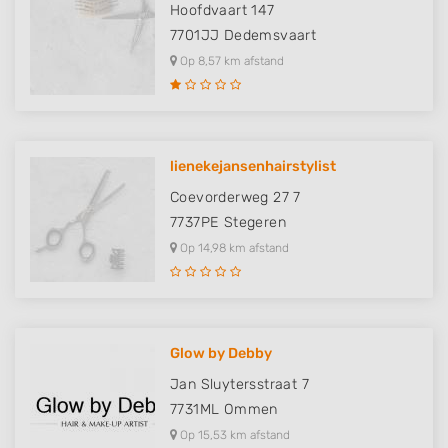
Hoofdvaart 147
7701JJ
Dedemsvaart
Op 8,57 km afstand
lienekejansenhairstylist
Coevorderweg 27 7
7737PE
Stegeren
Op 14,98 km afstand
Glow by Debby
Jan Sluytersstraat 7
7731ML
Ommen
Op 15,53 km afstand