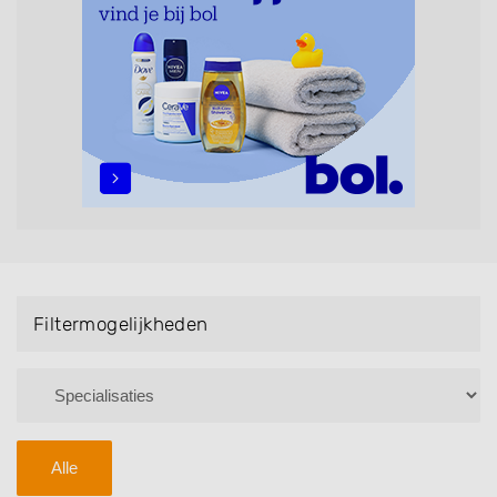
maar ook helpen met extensions, balyage, invlechten,
opsteken, weave, een keratinebehandeling, een
permanent, een bruidkapsel, make-up & visagie,
epileren, schoonheidsbehandelingen, het trimmen van
een baard en pruiken. U kunt de zoekresultaten
filteren met behulp van de specialisatie filter en u
vindt zoekresultaten in iedere wijk (noord, oost, zuid,
west en het centrum) van Zuidwolde.
Filtermogelijkheden
Alle