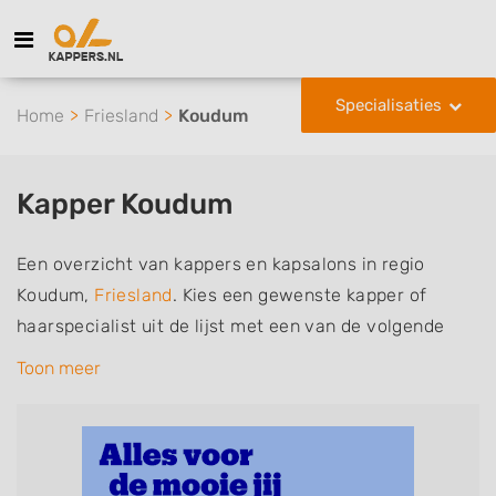
Specialisaties
Home
Friesland
Koudum
Kapper Koudum
Een overzicht van kappers en kapsalons in regio
Koudum,
Friesland
. Kies een gewenste kapper of
haarspecialist uit de lijst met een van de volgende
specialisaties of aantekeningen: mannen of
Toon meer
herenkapper, vrouwen of dameskapper, kinderkapper,
thuiskapper, barber of kies voor een kapsalon waar u
zonder afspraak terecht kunt. De vermelde kappers
kunnen uw haren wassen, knippen, föhnen en kleuren,