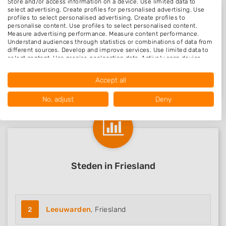
Store and/or access information on a device. Use limited data to
select advertising. Create profiles for personalised advertising. Use
profiles to select personalised advertising. Create profiles to
personalise content. Use profiles to select personalised content.
Measure advertising performance. Measure content performance.
Beoordelingen Koudum
Understand audiences through statistics or combinations of data from
different sources. Develop and improve services. Use limited data to
select content. Use precise geolocation data. Actively scan device
characteristics for identification.
Data may be shared outside of the European Union and send to the
Nog geen statistieken beschikbaar.
Accept all
USA.
Your consent and the cookie policy applies solely to this website/app.
No, adjust
Deny
View Partner List (1016 IAB Vendors)
We use your data for the following purposes:
IAB processing purposes:
Store and/or access information on a device
Steden in Friesland
Use limited data to select advertising
Create profiles for personalised advertising
Use profiles to select personalised
2
Leeuwarden
, Friesland
advertising