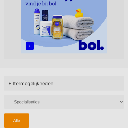
maar ook helpen met extensions, balyage, invlechten,
opsteken, weave, een keratinebehandeling, een
permanent, een bruidkapsel, make-up & visagie,
epileren, schoonheidsbehandelingen, het trimmen van
een baard en pruiken. U kunt de zoekresultaten
filteren met behulp van de specialisatie filter en u
vindt zoekresultaten in iedere wijk (noord, oost, zuid,
west en het centrum) van Koudum.
Filtermogelijkheden
Alle