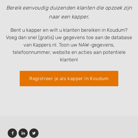
Non-IAB processing purposes:
Bereik eenvoudig duizenden klanten die opzoek zijn
Necessary
naar een kapper.
Performance
Bent u kapper en wilt u klanten bereiken in Koudum?
Voeg dan snel (gratis) uw gegevens toe aan de database
Functional
van Kappers.nl. Toon uw NAW-gegevens,
Advertising
telefoonnummer, website en acties aan potentiele
klanten!
Registreer je als kapper in Koudum