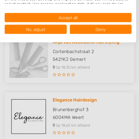
6088EG
Roggel
select content. Use precise geolocation data. Actively scan device
characteristics for identification.
Op 18,18 km afstand
Data may be shared outside of the European Union and send to the
Accept all
USA.
Your consent and the cookie policy applies solely to this website/app.
No, adjust
Deny
View Partner List (1016 IAB Vendors)
Anja van Asseldonk Hairstyling
We use your data for the following purposes:
IAB processing purposes:
Cortenbachstraat 2
Store and/or access information on a device
5421KJ
Gemert
Op 18,30 km afstand
Use limited data to select advertising
Create profiles for personalised advertising
Use profiles to select personalised
Elegance Hairdesign
advertising
Brunenberghof 3
Create profiles to personalise content
6004MA
Weert
Op 18,62 km afstand
Use profiles to select personalised content