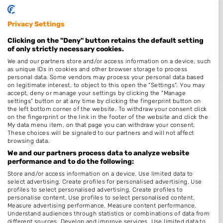
By Marlinda
Privacy Settings
Haffmansstraat 7
5735CR
Aarle-Rixtel
Clicking on the "Deny" button retains the default setting
of only strictly necessary cookies.
Op 16,43 km afstand
We and our partners store and/or access information on a device, such
as unique IDs in cookies and other browser storage to process
personal data. Some vendors may process your personal data based
on legitimate interest, to object to this open the "Settings". You may
accept, deny or manage your settings by clicking the "Manage
settings" button or at any time by clicking the fingerprint button on
Daniëlla's Hair & Nail Styling
the left bottom corner of the website. To withdraw your consent click
on the fingerprint or the link in the footer of the website and click the
Burgemeester Rietmanstraat 4 A
My data menu item, on that page you can withdraw your consent.
5421JX
Gemert
These choices will be signaled to our partners and will not affect
browsing data.
Op 17,97 km afstand
We and our partners process data to analyze website
performance and to do the following:
Store and/or access information on a device. Use limited data to
select advertising. Create profiles for personalised advertising. Use
profiles to select personalised advertising. Create profiles to
Kapper Roggel - Hair & Looks
personalise content. Use profiles to select personalised content.
Measure advertising performance. Measure content performance.
Kerkstraat 7 a
Understand audiences through statistics or combinations of data from
different sources. Develop and improve services. Use limited data to