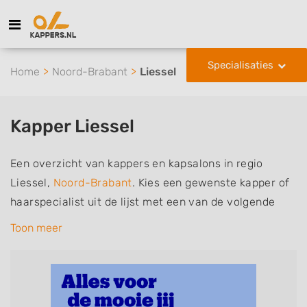
Specialisaties
Home
Noord-Brabant
Liessel
Kapper Liessel
Een overzicht van kappers en kapsalons in regio
Liessel,
Noord-Brabant
. Kies een gewenste kapper of
haarspecialist uit de lijst met een van de volgende
specialisaties of aantekeningen: mannen of
Toon meer
herenkapper, vrouwen of dameskapper, kinderkapper,
thuiskapper, barber of kies voor een kapsalon waar u
zonder afspraak terecht kunt. De vermelde kappers
kunnen uw haren wassen, knippen, föhnen en kleuren,