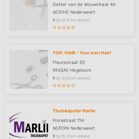
Dokter van de Wouwstraat 46
6031HC
Nederweert
Op 14,73 km afstand
YOH. HAIR - Your own Hair!
Fleursstraat 30
5963AV
Hegelsom
Op 15,53 km afstand
Thuiskapster Marlie
Florastraat 114
6031XN
Nederweert
Op 15,70 km afstand