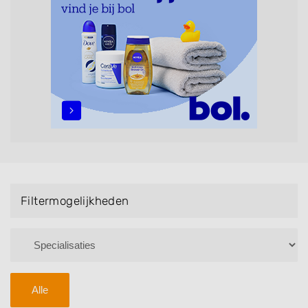
maar ook helpen met extensions, balyage, invlechten,
opsteken, weave, een keratinebehandeling, een
permanent, een bruidkapsel, make-up & visagie,
epileren, schoonheidsbehandelingen, het trimmen van
een baard en pruiken. U kunt de zoekresultaten
filteren met behulp van de specialisatie filter en u
vindt zoekresultaten in iedere wijk (noord, oost, zuid,
west en het centrum) van Liessel.
Filtermogelijkheden
Alle