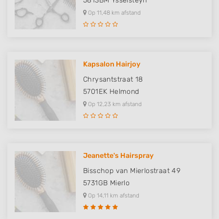
5813BM
Ysselsteyn
Op 11,48 km afstand
Kapsalon Hairjoy
Chrysantstraat 18
5701EK
Helmond
Op 12,23 km afstand
Jeanette's Hairspray
Bisschop van Mierlostraat 49
5731GB
Mierlo
Op 14,11 km afstand