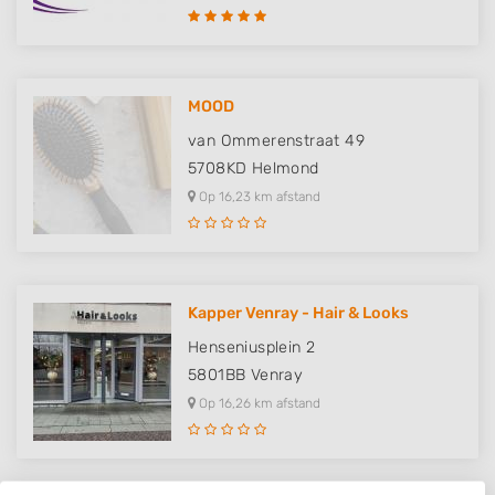
MOOD
van Ommerenstraat 49
5708KD
Helmond
Op 16,23 km afstand
Kapper Venray - Hair & Looks
Henseniusplein 2
5801BB
Venray
Op 16,26 km afstand