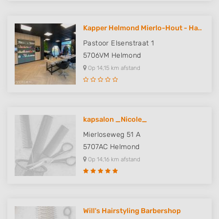
Kapper Helmond Mierlo-Hout - Ha..
Pastoor Elsenstraat 1
5706VM
Helmond
Op 14,15 km afstand
kapsalon _Nicole_
Mierloseweg 51 A
5707AC
Helmond
Op 14,16 km afstand
Will's Hairstyling Barbershop